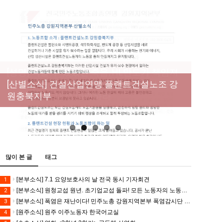
[성명] 막을 수 있었던 죽음, HL만도가 책임져
라 : 청년노동자 사망사고의 철저한 진상규명
[산별소식] 건설산업연맹 플랜트건설노조 강
[강릉,속초,원주,춘천] 폭염감시단 사업 이모저
[조합원☆인터뷰] 서비스연맹 전국학교비정
과 재발방지 대책 마련하라
원충북지부
모
규직노동조합 강원지부 김유미 춘천지회장
[본부소식] 강원지역 노동자 합창단 모임
많이 본 글
태그
[본부소식] 7.1 요양보호사의 날 전국 동시 기자회견
1
[본부소식] 원청교섭 원년. 초기업교섭 돌파! 모든 노동자의 노동기본권 쟁취! 민주노총 7.15 총파업대회
2
[본부소식] 폭염은 재난이다! 민주노총 강원지역본부 폭염감시단 선포 기자회견
3
[원주소식] 원주 이주노동자 한국어교실
4