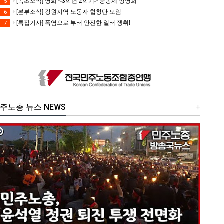
[속초소식] 영화 <3학년 2학기> 공동체 상영회
5
[본부소식] 강원지역 노동자 합창단 모임
6
[특집기사] 폭염으로 부터 안전한 일터 쟁취!
7
주노총 뉴스 NEWS
+