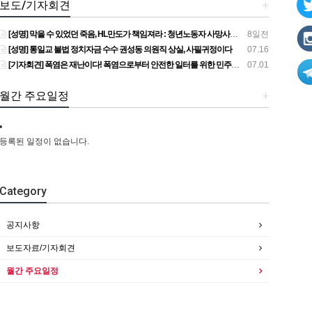
보도/기자회견
+
[성명] 막을 수 있었던 죽음, HL만도가 책임져라 : 청년노동자 사망사고의 철저한 진상규명과 재발방지 대책 마련하라
8일전
[성명] 통일교 불법 정치자금 수수 권성동 의원직 상실, 사필귀정이다
07.16
[기자회견] 폭염은 재난이다! 폭염으로부터 안전한 일터를 위한 민주노총 강원지역본부 폭염감시단 선포 기자회견
07.01
월간 주요일정
+
등록된 일정이 없습니다.
Category
공지사항
보도자료/기자회견
월간 주요일정