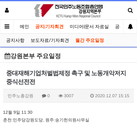
메인
공지|기자회견
미디어|문서 자료실
공유게시
공지사항
보도자료/기자회견
월간 주요일정
강원본부 주요일정
중대재해기업처벌법제정 촉구 및 노동개악저지
중식선전전
민주노총강원
0
3007
2020.12.07 15:15
12월 9일 11:30
춘천:민주당강원도당, 원주:송기헌의원사무실