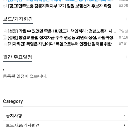
[공고]민주노총 강릉지역지부 12기 임원 보궐선거 후보자 확정 공고
03.25
보도/기자회견
+
[성명] 막을 수 있었던 죽음, HL만도가 책임져라 : 청년노동자 사망사고의 철저한 진상규명과 재발방지 대책 마련하라
7일전
[성명] 통일교 불법 정치자금 수수 권성동 의원직 상실, 사필귀정이다
07.16
[기자회견] 폭염은 재난이다! 폭염으로부터 안전한 일터를 위한 민주노총 강원지역본부 폭염감시단 선포 기자회견
07.01
월간 주요일정
+
등록된 일정이 없습니다.
Category
공지사항
보도자료/기자회견