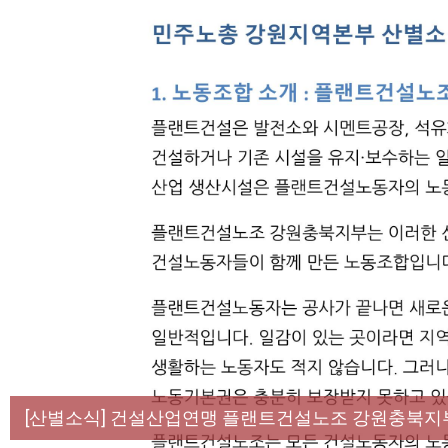
[성명] 막을 수 있었던 죽음, HL만도가 책임져라 :
[산별소식] 건설산업연맹 플랜트건설노조 강원충북지
[강릉,속초,원주,춘천] 폭염감시단 사업 이모저모
[조합원☆인터뷰] 서비스연맹 전국학교비정규직노동
[본부소식] 강원지역 노동자 합창단 모임