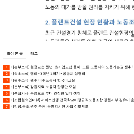
많이 본 글
태그
[본부소식] 원청교섭 원년. 초기업교섭 돌파! 모든 노동자의 노동기본권 쟁취! 
1
[속초소식] 영화 <3학년 2학기> 공동체 상영회
2
[원주소식] 원주 이주노동자 한국어교실
3
[본부소식] 강원지역 노동자 합창단 모임
4
[특집기사] 폭염으로 부터 안전한 일터 쟁취!
5
[조합원☆인터뷰] 서비스연맹 전국학교비정규직노동조합 강원지부 김유미 
6
[강릉,속초,원주,춘천] 폭염감시단 사업 이모저모
7