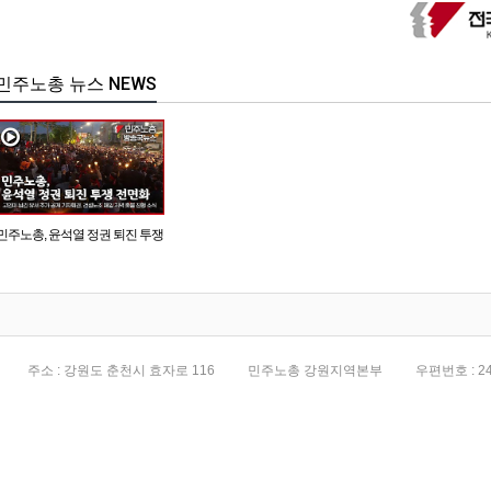
민주노총 뉴스 NEWS
민주노총, 윤석열 정권 퇴진 투쟁
전면화
주소 : 강원도 춘천시 효자로 116
민주노총 강원지역본부
우편번호 : 24