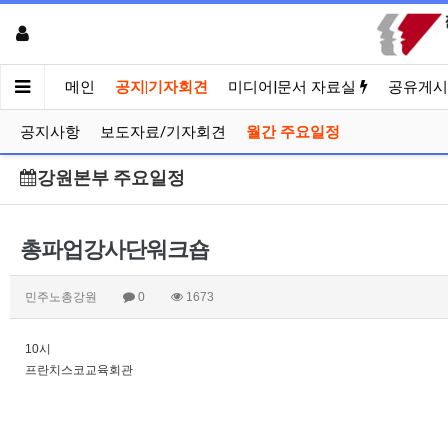
메인
공지|기자회견
미디어|문서 자료실
공유게시
공지사항
보도자료/기자회견
월간 주요일정
강원본부 주요일정
총파업강사단워크숍
민주노총강원
0
1673
10시
프란치스코교육회관