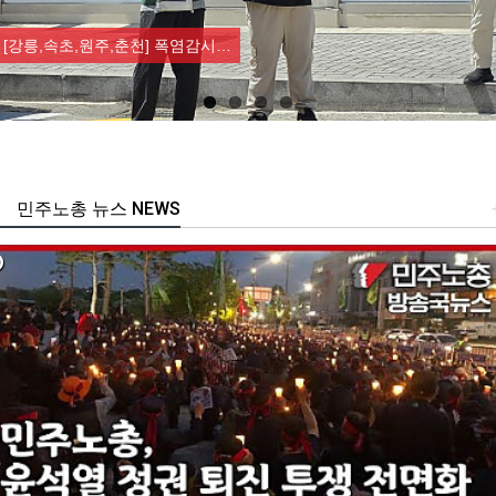
Previous
Nex
[강릉,속초,원주,춘천] 폭염감시…
민주노총 뉴스 NEWS