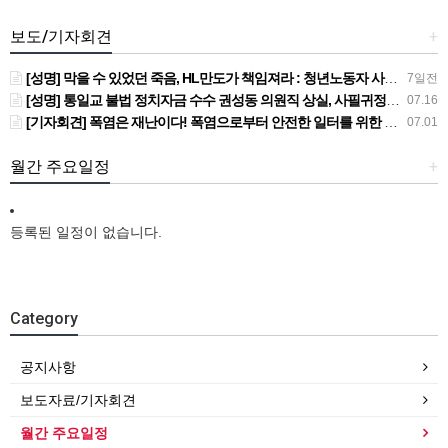
보도/기자회견
+
[성명] 막을 수 있었던 죽음, HL만도가 책임져라 : 청년노동자 사망사고의 철저한 진상규명과 재발방지 대책 마련하라
7일전
[성명] 통일교 불법 정치자금 수수 권성동 의원직 상실, 사필귀정이다
07.16
[기자회견] 폭염은 재난이다! 폭염으로부터 안전한 일터를 위한 민주노총 강원지역본부 폭염감시단 선포 기자회견
07.01
월간 주요일정
+
등록된 일정이 없습니다.
Category
공지사항
보도자료/기자회견
월간 주요일정