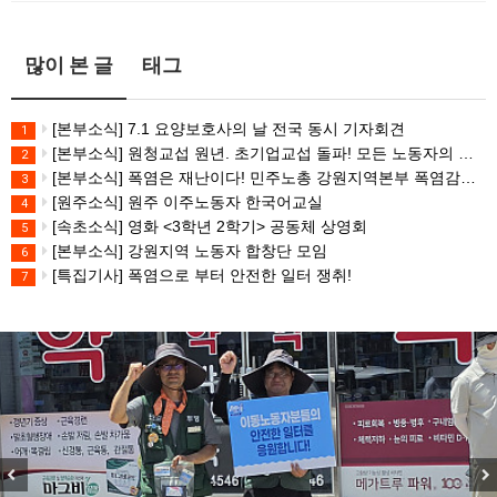
많이 본 글
태그
[본부소식] 7.1 요양보호사의 날 전국 동시 기자회견
1
[본부소식] 원청교섭 원년. 초기업교섭 돌파! 모든 노동자의 노동기본권 쟁취! 민주노총 7.15 총파업대회
2
[본부소식] 폭염은 재난이다! 민주노총 강원지역본부 폭염감시단 선포 기자회견
3
[원주소식] 원주 이주노동자 한국어교실
4
[속초소식] 영화 <3학년 2학기> 공동체 상영회
5
[본부소식] 강원지역 노동자 합창단 모임
6
[특집기사] 폭염으로 부터 안전한 일터 쟁취!
7