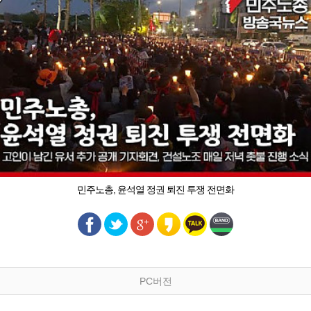
민주노총, 윤석열 정권 퇴진 투쟁 전면화
PC버전