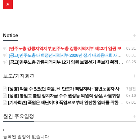
Notice
+
[민주노총 강릉지역지부]민주노총 강릉지역지부 제12기 임원 보궐선거결과 공고
03.31
[공고]민주노총 태백정선지역지부 2026년 정기 대의원대회 재소집 건
03.31
[공고]민주노총 강릉지역지부 12기 임원 보궐선거 후보자 확정 공고
03.25
보도/기자회견
+
[성명] 막을 수 있었던 죽음, HL만도가 책임져라 : 청년노동자 사망사고의 철저한 진상규명과 재발방지 대책 마련하라
7일전
[성명] 통일교 불법 정치자금 수수 권성동 의원직 상실, 사필귀정이다
07.16
[기자회견] 폭염은 재난이다! 폭염으로부터 안전한 일터를 위한 민주노총 강원지역본부 폭염감시단 선포 기자회견
07.01
월간 주요일정
+
등록된 일정이 없습니다.