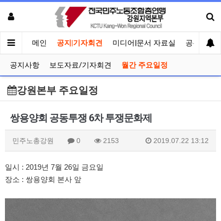
메인
공지|기자회견
미디어|문서 자료실
공유게시
공지사항
보도자료/기자회견
월간 주요일정
강원본부 주요일정
쌍용양회 공동투쟁 6차 투쟁문화제
민주노총강원
0
2153
2019.07.22 13:12
일시 : 2019년 7월 26일 금요일
장소 : 쌍용양회 본사 앞