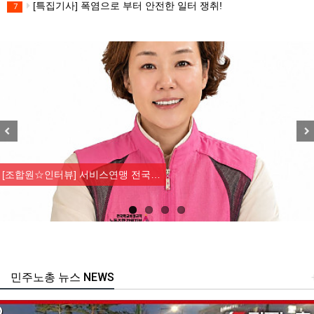
[특집기사] 폭염으로 부터 안전한 일터 쟁취!
7
Previous
Nex
[조합원☆인터뷰] 서비스연맹 전국…
민주노총 뉴스 NEWS