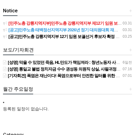
Notice
+
[민주노총 강릉지역지부]민주노총 강릉지역지부 제12기 임원 보궐선거결과 공고
03.31
[공고]민주노총 태백정선지역지부 2026년 정기 대의원대회 재소집 건
03.31
[공고]민주노총 강릉지역지부 12기 임원 보궐선거 후보자 확정 공고
03.25
보도/기자회견
+
[성명] 막을 수 있었던 죽음, HL만도가 책임져라 : 청년노동자 사망사고의 철저한 진상규명과 재발방지 대책 마련하라
6일전
[성명] 통일교 불법 정치자금 수수 권성동 의원직 상실, 사필귀정이다
07.16
[기자회견] 폭염은 재난이다! 폭염으로부터 안전한 일터를 위한 민주노총 강원지역본부 폭염감시단 선포 기자회견
07.01
월간 주요일정
+
등록된 일정이 없습니다.
Category