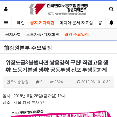
메인
공지|기자회견
미디어|문서 자료실
공유게시
공지사항
보도자료/기자회견
월간 주요일정
강원본부 주요일정
위장도급&불법파견 쌍용양회 규탄! 직접고용 쟁
취! 노동기본권 쟁취! 공동투쟁 선포 투쟁문화제
민주노총강원
0
2324
2019.06.10 10:32
일시 : 2019년 6월 28일(금요일) 19시
장소 : 서울 쌍용 본사 앞