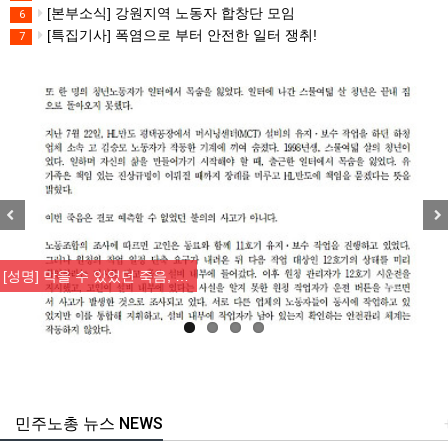
[본부소식] 강원지역 노동자 합창단 모임
6
[특집기사] 폭염으로 부터 안전한 일터 쟁취!
7
Previous
Nex
[성명] 막을 수 있었던 죽음, …
민주노총 뉴스 NEWS