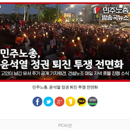
민주노총, 윤석열 정권 퇴진 투쟁 전면화
PC버전