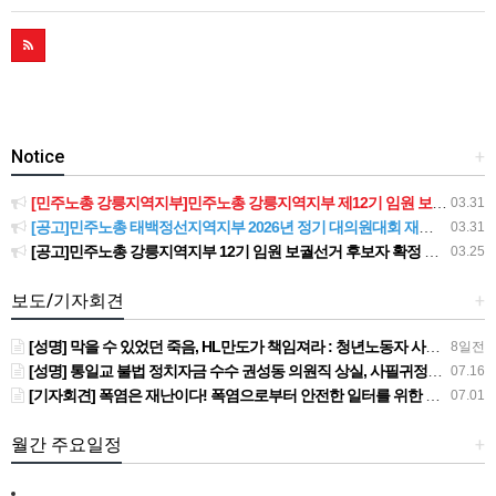
Notice
+
[민주노총 강릉지역지부]민주노총 강릉지역지부 제12기 임원 보궐선거결과 공고
03.31
[공고]민주노총 태백정선지역지부 2026년 정기 대의원대회 재소집 건
03.31
[공고]민주노총 강릉지역지부 12기 임원 보궐선거 후보자 확정 공고
03.25
보도/기자회견
+
[성명] 막을 수 있었던 죽음, HL만도가 책임져라 : 청년노동자 사망사고의 철저한 진상규명과 재발방지 대책 마련하라
8일전
[성명] 통일교 불법 정치자금 수수 권성동 의원직 상실, 사필귀정이다
07.16
[기자회견] 폭염은 재난이다! 폭염으로부터 안전한 일터를 위한 민주노총 강원지역본부 폭염감시단 선포 기자회견
07.01
월간 주요일정
+