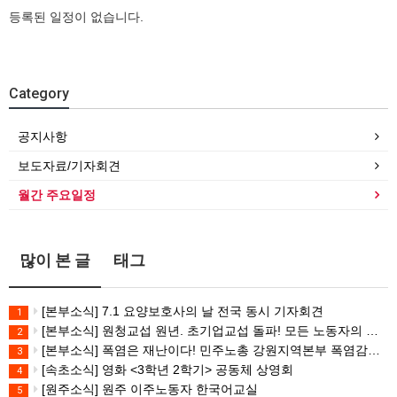
등록된 일정이 없습니다.
Category
공지사항
보도자료/기자회견
월간 주요일정
많이 본 글
태그
[본부소식] 7.1 요양보호사의 날 전국 동시 기자회견
1
[본부소식] 원청교섭 원년. 초기업교섭 돌파! 모든 노동자의 노동기본권 쟁취! 민주노총 7.15 총파업대회
2
[본부소식] 폭염은 재난이다! 민주노총 강원지역본부 폭염감시단 선포 기자회견
3
[속초소식] 영화 <3학년 2학기> 공동체 상영회
4
[원주소식] 원주 이주노동자 한국어교실
5