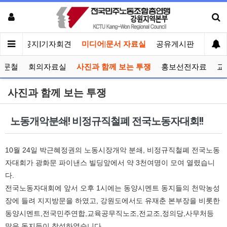
메인
공지|기자회견
미디어|문서 자료실
공유게시판
선거관
공문철
회의자료실
사진과 함께 보는 투쟁
홍보선전자료
교
사진과 함께 보는 투쟁
노동개악분쇄! 비정규직철폐 전국노동자대회!!
10월 24일 박근혜정권의 노동시장개악 분쇄, 비정규직철폐 전국노동
자대회가 광화문 파이낸스 빌딩앞에서 약 3천여명이 모여 열렸습니
다.
전국노동자대회에 앞서 오후 1시에는 동양시멘트 동지들의 천막농성
장에 들려 지지방문을 하였고, 강원도에서도 유재춘 본부장을 비롯한
동양시멘트,전국민주연합,교육공무직노조,전교조,정의당,사무처등
많은 동지들이 참석하였습니다.