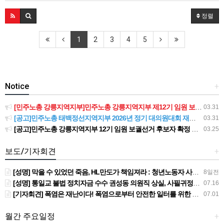
정렬
1
2
3
4
5
Notice
+
[민주노총 강릉지역지부]민주노총 강릉지역지부 제12기 임원 보궐선거결과 공고
03.31
[공고]민주노총 태백정선지역지부 2026년 정기 대의원대회 재소집 건
03.31
[공고]민주노총 강릉지역지부 12기 임원 보궐선거 후보자 확정 공고
03.25
보도/기자회견
+
[성명] 막을 수 있었던 죽음, HL만도가 책임져라 : 청년노동자 사망사고의 철저한 진상규명과 재발방지 대책 마련하라
8일전
[성명] 통일교 불법 정치자금 수수 권성동 의원직 상실, 사필귀정이다
07.16
[기자회견] 폭염은 재난이다! 폭염으로부터 안전한 일터를 위한 민주노총 강원지역본부 폭염감시단 선포 기자회견
07.01
월간 주요일정
+