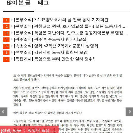
많이 본 글
태그
[본부소식] 7.1 요양보호사의 날 전국 동시 기자회견
1
[본부소식] 원청교섭 원년. 초기업교섭 돌파! 모든 노동자의 노동기본권 쟁취! 민주노총 7.15 총파업대회
2
[본부소식] 폭염은 재난이다! 민주노총 강원지역본부 폭염감시단 선포 기자회견
3
[원주소식] 원주 이주노동자 한국어교실
4
[속초소식] 영화 <3학년 2학기> 공동체 상영회
5
[본부소식] 강원지역 노동자 합창단 모임
6
[특집기사] 폭염으로 부터 안전한 일터 쟁취!
7
Previous
Nex
[성명] 막을 수 있었던 죽음, …