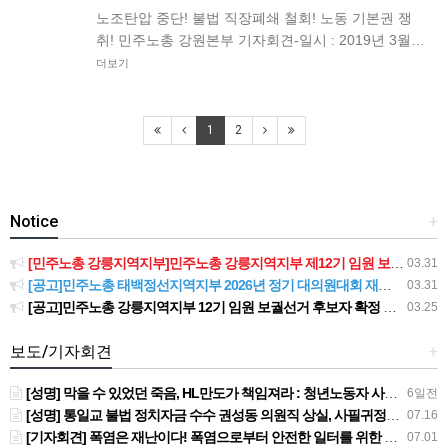
노조탄압 중단! 불법 직장폐쇄 철회! 노동 기본권 쟁
취! 민주노총 강원본부 기자회견-일시 : 2019년 3월…
더보기
1
2
Notice
+
[민주노총 강릉지역지부]민주노총 강릉지역지부 제12기 임원 보궐선거결과 공고
03.31
[공고]민주노총 태백정선지역지부 2026년 정기 대의원대회 재소집 건
03.31
[공고]민주노총 강릉지역지부 12기 임원 보궐선거 후보자 확정 공고
03.25
보도/기자회견
+
[성명] 막을 수 있었던 죽음, HL만도가 책임져라 : 청년노동자 사망사고의 철저한 진상규명과 재발방지 대책 마련하라
6일전
[성명] 통일교 불법 정치자금 수수 권성동 의원직 상실, 사필귀정이다
07.16
[기자회견] 폭염은 재난이다! 폭염으로부터 안전한 일터를 위한 민주노총 강원지역본부 폭염감시단 선포 기자회견
07.01