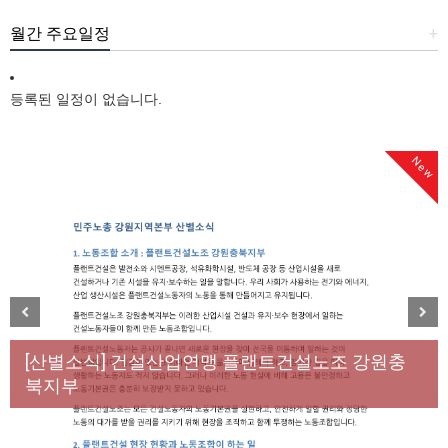
월간 주요일정
+
등록된 일정이 없습니다.
New
New
[성명] 막을 수 있었던 죽음, HL만도가 책임져라 : 청
Previous
Next
년노동자 사망사고의 철저한 진상규명과 재발방지
[산별소식] 건설산업연맹 플랜트건설노조 강원충
대책 마련하라
북지부