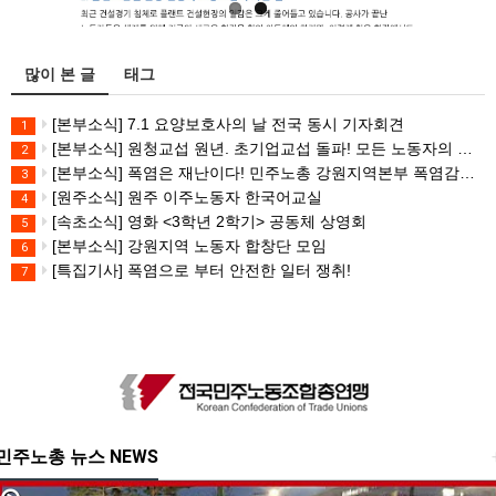
많이 본 글
태그
[본부소식] 7.1 요양보호사의 날 전국 동시 기자회견
1
[본부소식] 원청교섭 원년. 초기업교섭 돌파! 모든 노동자의 노동기본권 쟁취! 민주노총 7.15 총파업대회
2
[본부소식] 폭염은 재난이다! 민주노총 강원지역본부 폭염감시단 선포 기자회견
3
[원주소식] 원주 이주노동자 한국어교실
4
[속초소식] 영화 <3학년 2학기> 공동체 상영회
5
[본부소식] 강원지역 노동자 합창단 모임
6
[특집기사] 폭염으로 부터 안전한 일터 쟁취!
7
민주노총 뉴스 NEWS