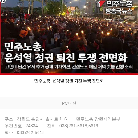
민주노총, 윤석열 정권 퇴진 투쟁 전면화
PC버전
주소 : 강원도 춘천시 효자로 116
민주노총 강원지역본부
우편번호 : 24334
전화 : 033)261-5618,5619
팩스 : 033)262-5618