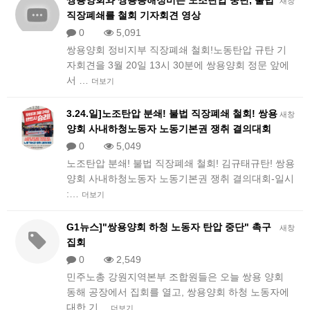
쌍용양회와 쌍용동해정비는 노조탄압 중단, 불법
새창
직장폐쇄를 철회 기자회견 영상
0
5,091
쌍용양회 정비지부 직장폐쇄 철회!노동탄압 규탄 기
자회견을 3월 20일 13시 30분에 쌍용양회 정문 앞에
서 …
더보기
3.24.일]노조탄압 분쇄! 불법 직장폐쇄 철회! 쌍용
새창
양회 사내하청노동자 노동기본권 쟁취 결의대회
0
5,049
​노조탄압 분쇄! 불법 직장폐쇄 철회! 김규태규탄! 쌍용
양회 사내하청노동자 노동기본권 쟁취 결의대회-일시
:…
더보기
G1뉴스]"쌍용양회 하청 노동자 탄압 중단" 촉구
새창
집회
0
2,549
민주노총 강원지역본부 조합원들은 오늘 쌍용 양회
동해 공장에서 집회를 열고, 쌍용양회 하청 노동자에
대한 기…
더보기