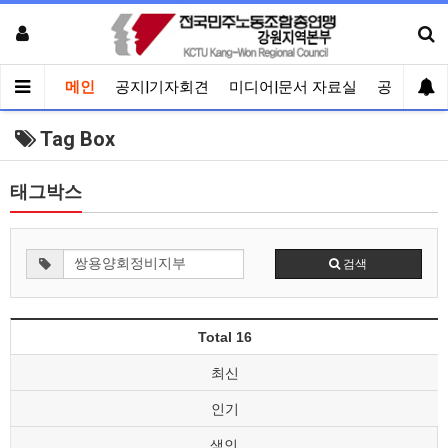
메인
공지|기자회견
미디어|문서 자료실
공유게시
Tag Box
태그박스
검색
Total 16
최신
인기
색인