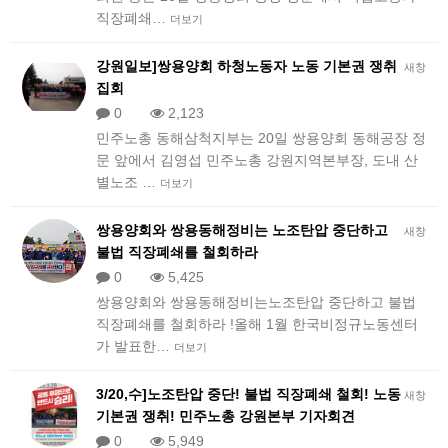
직장폐쇄…
더보기
강원일보]쌍용양회 하청노동자 노동 기본권 쟁취
새창
집회
0
2,123
민주노총 동해삼척지부는 20일 쌍용양회 동해공장 정
문 앞에서 김영섭 민주노총 강원지역본부장, 도내 산
별노조 …
더보기
쌍용양회와 쌍용동해정비는 노조탄압 중단하고
새창
불법 직장폐쇄를 철회하라
0
5,425
​쌍용양회와 쌍용동해정비는노조탄압 중단하고 불법
직장폐쇄를 철회하라 ! 올해 1월 한국비정규노동센터
가 발표한…
더보기
3/20,수]노조탄압 중단! 불법 직장폐쇄 철회! 노동
새창
기본권 쟁취! 민주노총 강원본부 기자회견
0
5,949