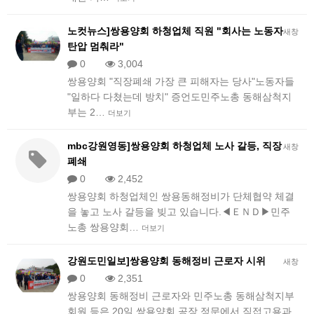
노컷뉴스]쌍용양회 하청업체 직원 "회사는 노동자
새창
탄압 멈춰라"
0
3,004
쌍용양회 "직장폐쇄 가장 큰 피해자는 당사"노동자들
"일하다 다쳤는데 방치" 증언도민주노총 동해삼척지
부는 2…
더보기
mbc강원영동]쌍용양회 하청업체 노사 갈등, 직장
새창
폐쇄
0
2,452
쌍용양회 하청업체인 쌍용동해정비가 단체협약 체결
을 놓고 노사 갈등을 빚고 있습니다.◀ＥＮＤ▶민주
노총 쌍용양회…
더보기
강원도민일보]쌍용양회 동해정비 근로자 시위
새창
0
2,351
쌍용양회 동해정비 근로자와 민주노총 동해삼척지부
회원 등은 20일 쌍용양회 공장 정문에서 직접고용과