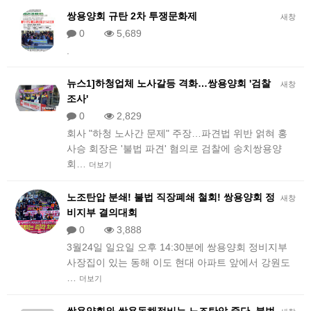
쌍용양회 규탄 2차 투쟁문화제
새창
0
5,689
.
뉴스1]하청업체 노사갈등 격화…쌍용양회 '검찰
새창
조사'
0
2,829
회사 "하청 노사간 문제" 주장…파견법 위반 얽혀 홍
사승 회장은 '불법 파견' 혐의로 검찰에 송치​​쌍용양
회…
더보기
노조탄압 분쇄! 불법 직장폐쇄 철회! 쌍용양회 정
새창
비지부 결의대회
0
3,888
3월24일 일요일 오후 14:30분에 쌍용양회 정비지부
사장집이 있는 동해 이도 현대 아파트 앞에서 강원도
…
더보기