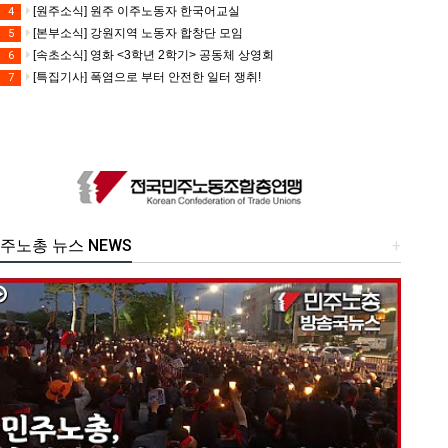
[원주소식] 원주 이주노동자 한국어교실
4
[본부소식] 강원지역 노동자 합창단 모임
5
[속초소식] 영화 <3학년 2학기> 공동체 상영회
6
[특집기사] 폭염으로 부터 안전한 일터 쟁취!
7
주노총 뉴스 NEWS
+