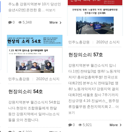
주노총 강원지역본부 10기 당선인
송년사2면] 온전한 중…
더보기
0
5,348
More
민주노총강원
2020년 소식지
|
현장의소리 57호
강원지역본부 월간소식지 입니
다.1면] 전태일3법 쟁취! 노동개악
저지! 총파업총력투쟁! 전국선포
민주노총강원
2020년 소식지
|
대회2면] 본부소식 전태일3법 쟁
취! 노동개악저지! 강원지역 결의
현장의소리 54호
대회3면] 세월호 참사 7주기까지
진상규명 4.16 진실버스_ 원주정
강원지역본부 월간소식지 54호입
류장풀무원 춘천지역지회 2…
더
니다.현장의 조합원들에게 한달
보기
동안 강원지역에서 일어나는소식
들을 모아 전합니다.
0
5,921
More