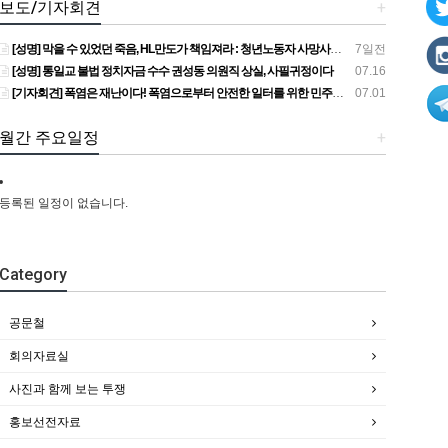
보도/기자회견
+
[성명] 막을 수 있었던 죽음, HL만도가 책임져라 : 청년노동자 사망사고의 철저한 진상규명과 재발방지 대책 마련하라
7일전
[성명] 통일교 불법 정치자금 수수 권성동 의원직 상실, 사필귀정이다
07.16
[기자회견] 폭염은 재난이다! 폭염으로부터 안전한 일터를 위한 민주노총 강원지역본부 폭염감시단 선포 기자회견
07.01
월간 주요일정
+
등록된 일정이 없습니다.
Category
공문철
회의자료실
사진과 함께 보는 투쟁
홍보선전자료