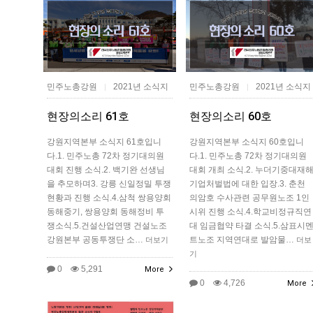
민주노총강원
2021년 소식지
민주노총강원
2021년 소식지
|
|
현장의소리 61호
현장의소리 60호
강원지역본부 소식지 61호입니
강원지역본부 소식지 60호입니
다.1. 민주노총 72차 정기대의원
다.1. 민주노총 72차 정기대의원
대회 진행 소식.2. 백기완 선생님
대회 개최 소식.2. 누더기중대재
을 추모하며3. 강릉 신일정밀 투쟁
기업처벌법에 대한 입장.3. 춘천
현황과 진행 소식.4.삼척 쌍용양회
의암호 수사관련 공무원노조 1인
동해중기, 쌍용양회 동해정비 투
시위 진행 소식.4.학교비정규직연
쟁소식.5.건설산업연맹 건설노조
대 임금협약 타결 소식.5.삼표시
강원본부 공동투쟁단 소…
트노조 지역연대로 발암물…
더보기
더보
기
0
5,291
More
0
4,726
More