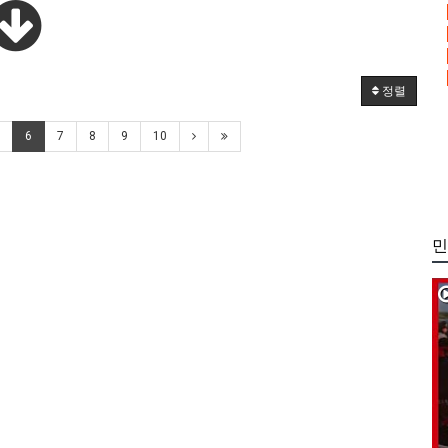
정렬
6
7
8
9
10
민