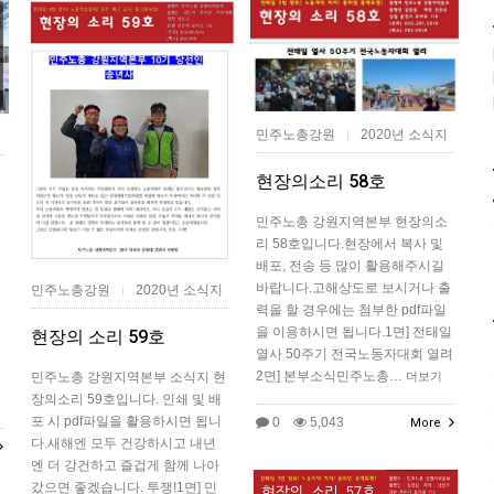
민주노총강원
2020년 소식지
|
현장의소리 58호
민주노총 강원지역본부 현장의소
리 58호입니다.현장에서 복사 및
배포, 전송 등 많이 활용해주시길
해
바랍니다.고해상도로 보시거나 출
민주노총강원
2020년 소식지
|
력을 할 경우에는 첨부한 pdf파일
을 이용하시면 됩니다.1면] 전태일
현장의 소리 59호
열사 50주기 전국노동자대회 열려
멘
2면] 본부소식민주노총…
더보기
민주노총 강원지역본부 소식지 현
장의소리 59호입니다. 인쇄 및 배
포 시 pdf파일을 활용하시면 됩니
0
5,043
More
다.새해엔 모두 건강하시고 내년
엔 더 강건하고 즐겁게 함께 나아
갔으면 좋겠습니다. 투쟁!1면] 민