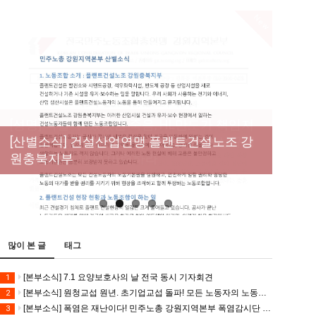
New
[성명] 막을 수 있었던 죽음, HL만도가 책임져
라 : 청년노동자 사망사고의 철저한 진상규명
[산별소식] 건설산업연맹 플랜트건설노조 강
[강릉,속초,원주,춘천] 폭염감시단 사업 이모저
[조합원☆인터뷰] 서비스연맹 전국학교비정
과 재발방지 대책 마련하라
원충북지부
모
규직노동조합 강원지부 김유미 춘천지회장
[본부소식] 강원지역 노동자 합창단 모임
많이 본 글
태그
[본부소식] 7.1 요양보호사의 날 전국 동시 기자회견
1
[본부소식] 원청교섭 원년. 초기업교섭 돌파! 모든 노동자의 노동기본권 쟁취! 민주노총 7.15 총파업대회
2
[본부소식] 폭염은 재난이다! 민주노총 강원지역본부 폭염감시단 선포 기자회견
3