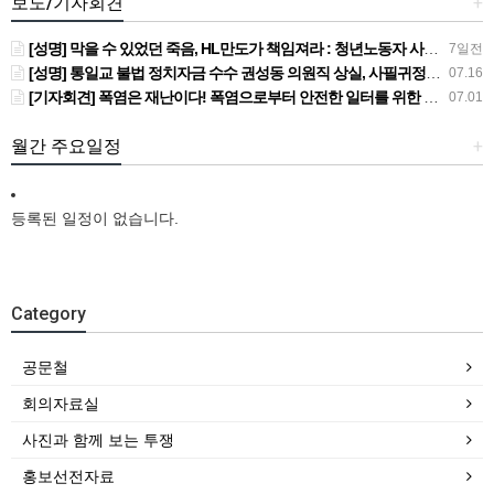
보도/기자회견
+
[성명] 막을 수 있었던 죽음, HL만도가 책임져라 : 청년노동자 사망사고의 철저한 진상규명과 재발방지 대책 마련하라
7일전
[성명] 통일교 불법 정치자금 수수 권성동 의원직 상실, 사필귀정이다
07.16
[기자회견] 폭염은 재난이다! 폭염으로부터 안전한 일터를 위한 민주노총 강원지역본부 폭염감시단 선포 기자회견
07.01
월간 주요일정
+
등록된 일정이 없습니다.
Category
공문철
회의자료실
사진과 함께 보는 투쟁
홍보선전자료