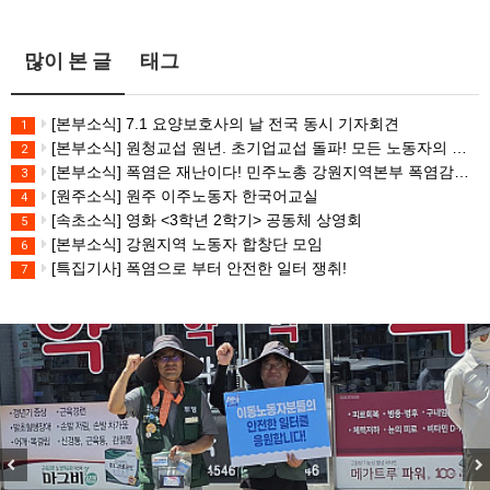
많이 본 글
태그
[본부소식] 7.1 요양보호사의 날 전국 동시 기자회견
1
[본부소식] 원청교섭 원년. 초기업교섭 돌파! 모든 노동자의 노동기본권 쟁취! 민주노총 7.15 총파업대회
2
[본부소식] 폭염은 재난이다! 민주노총 강원지역본부 폭염감시단 선포 기자회견
3
[원주소식] 원주 이주노동자 한국어교실
4
[속초소식] 영화 <3학년 2학기> 공동체 상영회
5
[본부소식] 강원지역 노동자 합창단 모임
6
[특집기사] 폭염으로 부터 안전한 일터 쟁취!
7