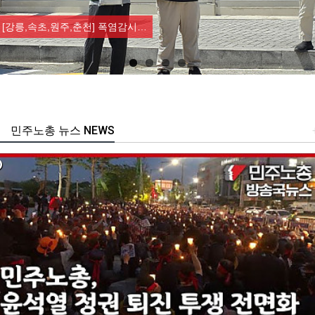
Previous
Nex
[강릉,속초,원주,춘천] 폭염감시…
민주노총 뉴스 NEWS