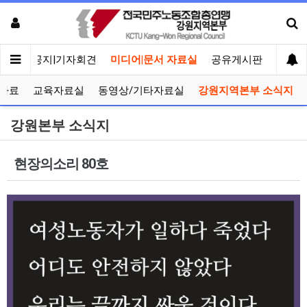
메인
공지|기자회견
미디어|문서 자료실
공유게시판
선거관
자료
교육자료실
동영상/기타자료실
강원지역본부 소식지
강원본부 소식지
현장의소리 80호