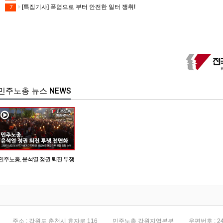
[특집기사] 폭염으로 부터 안전한 일터 쟁취!
7
민주노총 뉴스 NEWS
민주노총, 윤석열 정권 퇴진 투쟁
전면화
주소 : 강원도 춘천시 효자로 116
민주노총 강원지역본부
우편번호 : 24