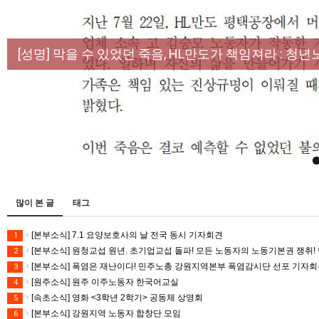
[성명] 막을 수 있었던 죽음, HL만도가 책임져라 :
[산별소식] 건설산업연맹 플랜트건설노조 강원충북지
[강릉,속초,원주,춘천] 폭염감시단 사업 이모저모
[조합원☆인터뷰] 서비스연맹 전국학교비정규직노동
[본부소식] 강원지역 노동자 합창단 모임
많이 본 글
태그
[본부소식] 7.1 요양보호사의 날 전국 동시 기자회견
1
[본부소식] 원청교섭 원년. 초기업교섭 돌파! 모든 노동자의 노동기본권 쟁취! 
2
[본부소식] 폭염은 재난이다! 민주노총 강원지역본부 폭염감시단 선포 기자
3
[원주소식] 원주 이주노동자 한국어교실
4
[속초소식] 영화 <3학년 2학기> 공동체 상영회
5
[본부소식] 강원지역 노동자 합창단 모임
6