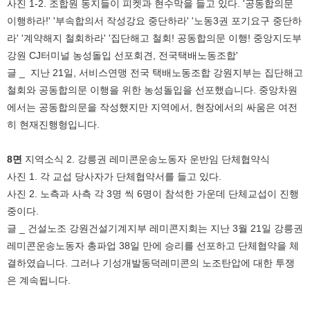
사진 1-2. 조합원 동지들이 피켓과 현수막을 들고 있다. '공동합의문
이행하라!' '부속합의서 작성강요 중단하라' '노동3권 포기요구 중단하
라' '계약해지 철회하라' '집단해고 철회! 공동합의문 이행! 중앙지도부
강원 CJ터미널 농성돌입 선포회견, 전국택배노동조합'
글 _ 지난 21일, 서비스연맹 전국 택배노동조합 강원지부는 집단해고
철회와 공동합의문 이행을 위한 농성돌입을 선포했습니다. 중앙차원
에서는 공동합의문을 작성했지만 지역에서, 현장에서의 싸움은 여전
히 현재진행형입니다.
8면
지역소식 2. 강릉권 레미콘운송노동자 운반임 단체협약식
사진 1. 각 교섭 당사자가 단체협약서를 들고 있다.
사진 2. 노측과 사측 각 3명 씩 6명이 참석한 가운데 단체교섭이 진행
중이다.
글 _ 건설노조 강원건설기계지부 레미콘지회는 지난 3월 21일 강릉권
레미콘운송노동자 총파업 38일 만에 승리를 선포하고 단체협약을 체
결하였습니다. 그러나 기성개발동덕레미콘의 노조탄압에 대한 투쟁
은 계속됩니다.