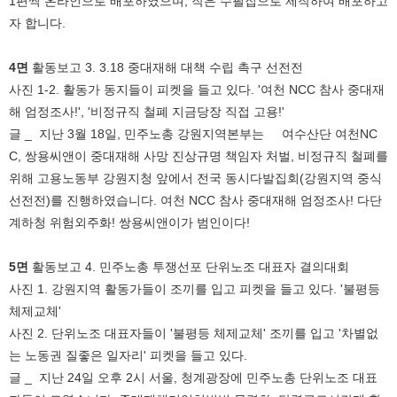
1편씩 온라인으로 배포하였으며, 작은 수필집으로 제작하여 배포하고
자 합니다.
4면
활동보고 3.
3.18 중대재해 대책 수립 촉구 선전전
사진 1-2. 활동가 동지들이 피켓을 들고 있다.​ '여천 NCC 참사 중대재
해 엄정조사!', '비정규직 철폐 지금당장 직접 고용!'
글 _ 지난 3월 18일, 민주노총 강원지역본부는 여수산단 여천NC
C, 쌍용씨앤이 중대재해 사망 진상규명 책임자 처벌, 비정규직 철폐를
위해 고용노동부 강원지청 앞에서 전국 동시다발집회(강원지역 중식
선전전)를 진행하였습니다. 여천 NCC 참사 중대재해 엄정조사! 다단
계하청 위험외주화! 쌍용씨앤이가 범인이다!
5면
활동보고 4. 민주노총 투쟁선포 단위노조 대표자 결의대회
사진 1. 강원지역 활동가들이 조끼를 입고 피켓을 들고 있다. '불평등
체제교체'
사진 2. 단위노조 대표자들이 '불평등 체제교체' 조끼를 입고 '차별없
는 노동권 질좋은 일자리' 피켓을 들고 있다.
글 _ 지난 24일 오후 2시 서울, 청계광장에 민주노총 단위노조 대표