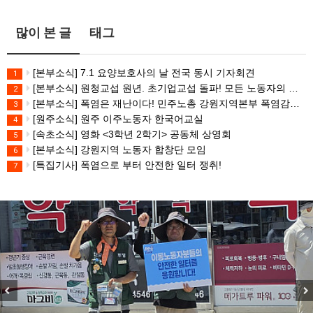
많이 본 글
태그
[본부소식] 7.1 요양보호사의 날 전국 동시 기자회견
1
[본부소식] 원청교섭 원년. 초기업교섭 돌파! 모든 노동자의 노동기본권 쟁취! 민주노총 7.15 총파업대회
2
[본부소식] 폭염은 재난이다! 민주노총 강원지역본부 폭염감시단 선포 기자회견
3
[원주소식] 원주 이주노동자 한국어교실
4
[속초소식] 영화 <3학년 2학기> 공동체 상영회
5
[본부소식] 강원지역 노동자 합창단 모임
6
[특집기사] 폭염으로 부터 안전한 일터 쟁취!
7
Previous
Nex