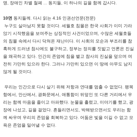
명, 장애인 차별 철폐 ... 동지들, 이 하나의 길을 함께 갑시다.
10면
동지들께. 다시 읽는 4.16 인권선언문(전문)
누구도 살아남지 못할 것이다. 세월호 침몰은 한국 사회가 이미 가라
앉기 시작했음을 보여주는 상징적인 사건이었으며, 수많은 세월호들
의 침몰 속에서 다시 닥쳐온 재난이다. 이 사회의 모순과 부조리를 참
혹하게 드러낸 참사에도 불구하고, 정부는 정의를 짓밟고 언론은 진실
을 왜곡하고 있다. 인간의 존엄에 침을 뱉고 참사의 진실을 덮으며 여
전히 가만히 있으라 한다. 그러나 가만히 있으면 이 땅에 아무도 남지
않게 될 것이다.
우리는 인간으로 다시 살기 위해 저항과 연대를 멈출 수 없었다. 팽목
항에서, 안산에서, 광화문에서, 애통함이 뒤덮인 또 다른 거리에서 우
리는 함께 마음을 졸이고 아파했다. 눈물을 흘렸고, 이야기를 했고, 광
장에 나섰고, 길을 걸었다. 흔들리면서도, 박해받으면서도 우리는 함
께 싸우며 우리의 존엄을 회복하고 있다. 어둠은 빛을 이길 수 없고 모
욕은 존엄을 밀어낼 수 없다.