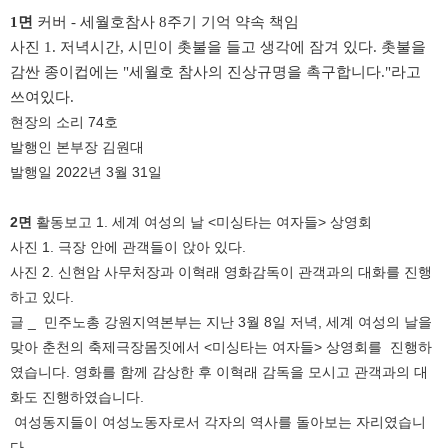
1면
커버 - 세월호참사 8주기
기억 약속 책임
사진 1. 저녁시간, 시민이 촛불을 들고 생각에 잠겨 있다. 촛불을
감싼 종이컵에는 "세월호 참사의 진상규명을 촉구합니다."라고
쓰여있다.
현장의 소리 74호
발행인 본부장 김원대
발행일 2022년 3월 31일
2면
활동보고 1. 세계 여성의 날 <미싱타는 여자들> 상영회
사진 1. 극장 안에 관객들이 앉아 있다.
사진 2. 신현암 사무처장과 이혁래 영화감독이 관객과의 대화를 진행
하고 있다.
글 _ 민주노총 강원지역본부는 지난 3월 8일 저녁, 세계 여성의 날을
맞아 춘천의 축제극장몸짓에서 <미싱타는 여자들> 상영회를 진행하
였습니다. 영화를 함께 감상한 후 이혁래 감독을 모시고 관객과의 대
화도 진행하였습니다.
여성동지들이 여성노동자로서 각자의 역사를 돌아보는 자리였습니
다.