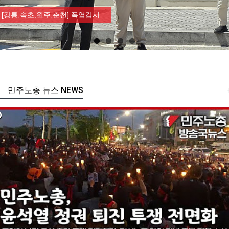
[조합원☆인터뷰] 서비스연맹 전국…
민주노총 뉴스 NEWS