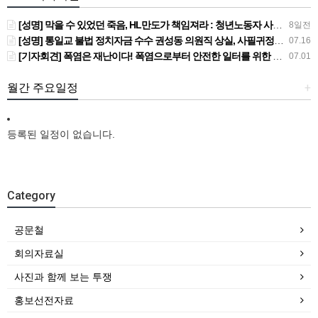
[성명] 막을 수 있었던 죽음, HL만도가 책임져라 : 청년노동자 사망사고의 철저한 진상규명과 재발방지 대책 마련하라
8일전
[성명] 통일교 불법 정치자금 수수 권성동 의원직 상실, 사필귀정이다
07.16
[기자회견] 폭염은 재난이다! 폭염으로부터 안전한 일터를 위한 민주노총 강원지역본부 폭염감시단 선포 기자회견
07.01
월간 주요일정
+
등록된 일정이 없습니다.
Category
공문철
회의자료실
사진과 함께 보는 투쟁
홍보선전자료