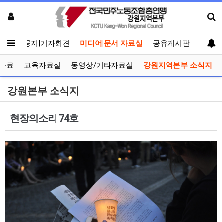
메인
공지|기자회견
미디어|문서 자료실
공유게시판
선거관
자료
교육자료실
동영상/기타자료실
강원지역본부 소식지
강원본부 소식지
현장의소리 74호