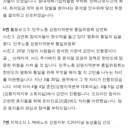
자들이 모였습니다. 중대재해기업처벌법 무력화, 탄력근로시간제 확
대, 최저임금 개악 등의 망발을 쏟아내는 윤석열 인수위에 맞선 투쟁
을 결의하고 선포하였습니다.
6면
활동보고 5. 민주노총 강원지역본부 통일위원회 강연회
사진 1. 강연회 참석자들이 현수막을 들고 있다 '평화와 통일의 길을
묻다. 민주노총 강원지역본부 통일위원회'
사진 2. 20명 가량의 사람들이 참석한 가운데 강연이 진행중이다.
글 _ 선제타격, 사드 추가배치 등 윤석열 정권의 정책은 한반도에 엄
중한 위협을 가져 올 것 입니다. 민주노총 강원지역본부 통일위원회는
한반도의 평화와 통일을 위해 무엇을 해야 할 지 고민을 나누는 자리
를 마련했습니다. 지난 3월 30일, 원주에서 그 첫 자리가 진행되었습
니다. 이에 이어 4월 4일 춘천(강원지역본부 대회의실), 4월 5일 강릉
(강릉지역지부 소회의실)에서 강연이 진행됩니다. 오프라인 참석이
곤란한 동지들을 위해 온라인공간(줌)에도 자리를 마련했습니다. 많
은 동지들의 관심과 참여를 부탁드립니다.
7면
지역소식 1. 택배노조 강원지부, CJ터미널 농성돌입 선포