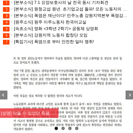
[본부소식] 7.1 요양보호사의 날 전국 동시 기자회견
1
[본부소식] 원청교섭 원년. 초기업교섭 돌파! 모든 노동자의 노동기본권 쟁취! 민주노총 7.15 총파업대회
2
[본부소식] 폭염은 재난이다! 민주노총 강원지역본부 폭염감시단 선포 기자회견
3
[원주소식] 원주 이주노동자 한국어교실
4
[속초소식] 영화 <3학년 2학기> 공동체 상영회
5
[본부소식] 강원지역 노동자 합창단 모임
6
[특집기사] 폭염으로 부터 안전한 일터 쟁취!
7
Previous
Nex
[성명] 막을 수 있었던 죽음, …