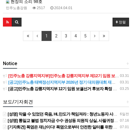
현장의 소리 98호
민주노총강원
2517
2024.04.01
정렬
1
2
3
4
5
Notice
+
[민주노총 강릉지역지부]민주노총 강릉지역지부 제12기 임원 보궐선거결과 공고
03.31
[공고]민주노총 태백정선지역지부 2026년 정기 대의원대회 재소집 건
03.31
[공고]민주노총 강릉지역지부 12기 임원 보궐선거 후보자 확정 공고
03.25
보도/기자회견
+
[성명] 막을 수 있었던 죽음, HL만도가 책임져라 : 청년노동자 사망사고의 철저한 진상규명과 재발방지 대책 마련하라
6일전
[성명] 통일교 불법 정치자금 수수 권성동 의원직 상실, 사필귀정이다
07.16
[기자회견] 폭염은 재난이다! 폭염으로부터 안전한 일터를 위한 민주노총 강원지역본부 폭염감시단 선포 기자회견
07.01