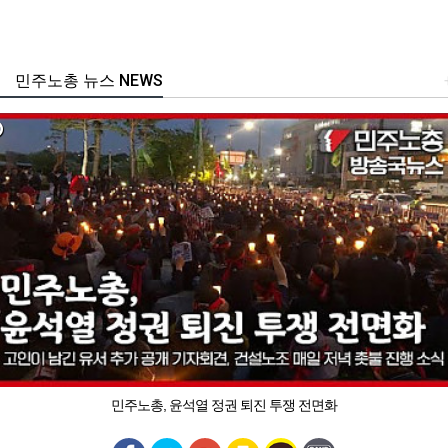
민주노총 뉴스 NEWS
민주노총, 윤석열 정권 퇴진 투쟁 전면화