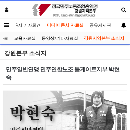
메인
공지|기자회견
미디어|문서 자료실
공유게시판
선거관
자료
교육자료실
동영상/기타자료실
강원지역본부 소식지
강원본부 소식지
민주일반연맹 민주연합노조 톨게이트지부 박현
숙