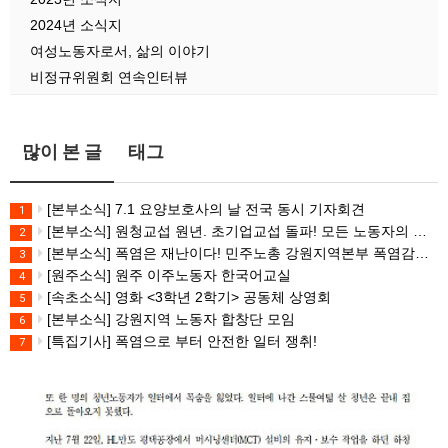
2024년 소식지
여성노동자로서, 삶의 이야기
비정규위원회 연속인터뷰
많이 본 글
태그
[본부소식] 7.1 요양보호사의 날 전국 동시 기자회견
1
[본부소식] 원청교섭 원년. 초기업교섭 돌파! 모든 노동자의 노동기본권 쟁취! 민주노총 7.15 총파업대회
2
[본부소식] 폭염은 재난이다! 민주노총 강원지역본부 폭염감시단 선포 기자회견
3
[원주소식] 원주 이주노동자 한국어교실
4
[속초소식] 영화 <3학년 2학기> 공동체 상영회
5
[본부소식] 강원지역 노동자 합창단 모임
6
[특집기사] 폭염으로 부터 안전한 일터 쟁취!
7