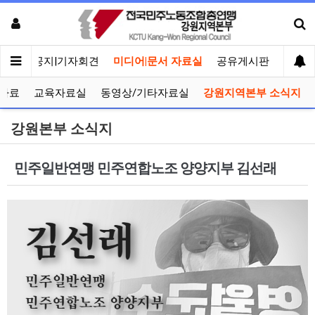
메인
공지|기자회견
미디어|문서 자료실
공유게시판
선거관
자료
교육자료실
동영상/기타자료실
강원지역본부 소식지
강원본부 소식지
민주일반연맹 민주연합노조 양양지부 김선래