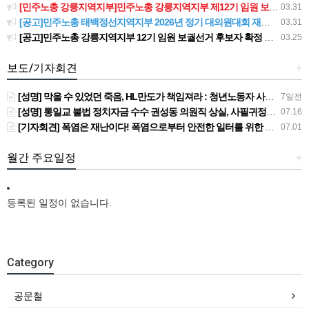
[민주노총 강릉지역지부]민주노총 강릉지역지부 제12기 임원 보궐선거결과 공고
03.31
[공고]민주노총 태백정선지역지부 2026년 정기 대의원대회 재소집 건
03.31
[공고]민주노총 강릉지역지부 12기 임원 보궐선거 후보자 확정 공고
03.25
보도/기자회견
+
[성명] 막을 수 있었던 죽음, HL만도가 책임져라 : 청년노동자 사망사고의 철저한 진상규명과 재발방지 대책 마련하라
7일전
[성명] 통일교 불법 정치자금 수수 권성동 의원직 상실, 사필귀정이다
07.16
[기자회견] 폭염은 재난이다! 폭염으로부터 안전한 일터를 위한 민주노총 강원지역본부 폭염감시단 선포 기자회견
07.01
월간 주요일정
+
등록된 일정이 없습니다.
Category
공문철