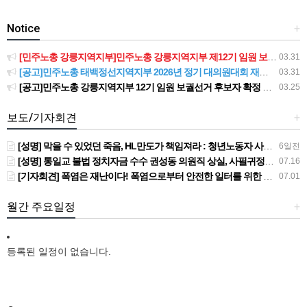
Notice
+
[민주노총 강릉지역지부]민주노총 강릉지역지부 제12기 임원 보궐선거결과 공고
03.31
[공고]민주노총 태백정선지역지부 2026년 정기 대의원대회 재소집 건
03.31
[공고]민주노총 강릉지역지부 12기 임원 보궐선거 후보자 확정 공고
03.25
보도/기자회견
+
[성명] 막을 수 있었던 죽음, HL만도가 책임져라 : 청년노동자 사망사고의 철저한 진상규명과 재발방지 대책 마련하라
6일전
[성명] 통일교 불법 정치자금 수수 권성동 의원직 상실, 사필귀정이다
07.16
[기자회견] 폭염은 재난이다! 폭염으로부터 안전한 일터를 위한 민주노총 강원지역본부 폭염감시단 선포 기자회견
07.01
월간 주요일정
+
등록된 일정이 없습니다.