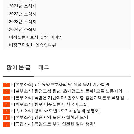
2021년 소식지
2022년 소식지
2023년 소식지
2024년 소식지
여성노동자로서, 삶의 이야기
비정규위원회 연속인터뷰
많이 본 글
태그
[본부소식] 7.1 요양보호사의 날 전국 동시 기자회견
1
[본부소식] 원청교섭 원년. 초기업교섭 돌파! 모든 노동자의 노동기본권 쟁취! 민주노총 7.15 총파업대회
2
[본부소식] 폭염은 재난이다! 민주노총 강원지역본부 폭염감시단 선포 기자회견
3
[원주소식] 원주 이주노동자 한국어교실
4
[속초소식] 영화 <3학년 2학기> 공동체 상영회
5
[본부소식] 강원지역 노동자 합창단 모임
6
[특집기사] 폭염으로 부터 안전한 일터 쟁취!
7