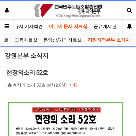
메인
공지|기자회견
미디어|문서 자료실
공유게시판
선거관
자료
교육자료실
동영상/기타자료실
강원지역본부 소식지
강원본부 소식지
현장의소리 52호
현장의 소리 52호.pdf (2.6M)
+ 45