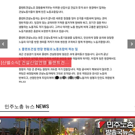
Previous
Nex
[산별소식] 건설산업연맹 플랜트건…
민주노총 뉴스 NEWS