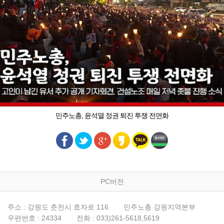
민주노총, 윤석열 정권 퇴진 투쟁 전면화
PC버전
주소 : 강원도 춘천시 효자로 116
민주노총 강원지역본부
우편번호 : 24334
전화 : 033)261-5618,5619