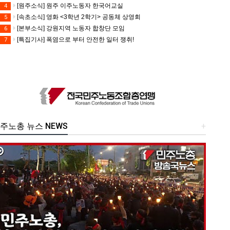
[원주소식] 원주 이주노동자 한국어교실
4
[속초소식] 영화 <3학년 2학기> 공동체 상영회
5
[본부소식] 강원지역 노동자 합창단 모임
6
[특집기사] 폭염으로 부터 안전한 일터 쟁취!
7
주노총 뉴스 NEWS
+