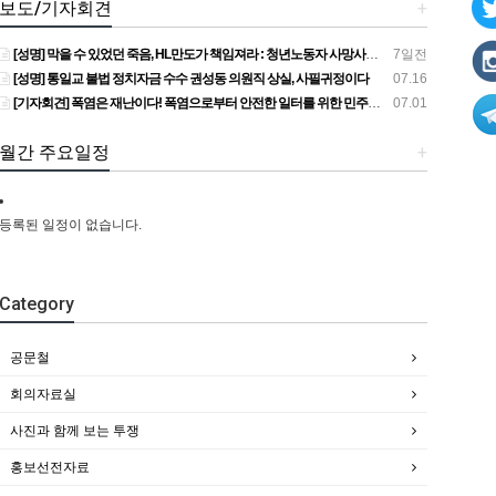
보도/기자회견
+
[성명] 막을 수 있었던 죽음, HL만도가 책임져라 : 청년노동자 사망사고의 철저한 진상규명과 재발방지 대책 마련하라
7일전
[성명] 통일교 불법 정치자금 수수 권성동 의원직 상실, 사필귀정이다
07.16
[기자회견] 폭염은 재난이다! 폭염으로부터 안전한 일터를 위한 민주노총 강원지역본부 폭염감시단 선포 기자회견
07.01
월간 주요일정
+
등록된 일정이 없습니다.
Category
공문철
회의자료실
사진과 함께 보는 투쟁
홍보선전자료