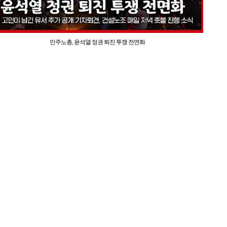
민주노총, 윤석열 정권 퇴진 투쟁 전면화