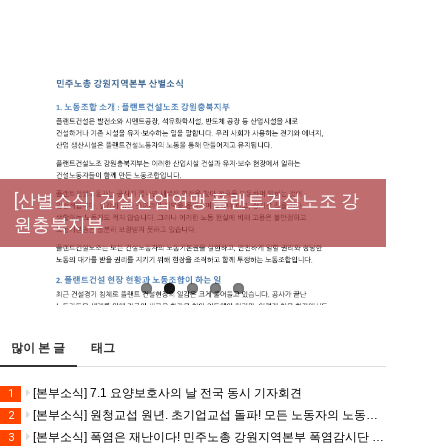
New
[성명] 막을 수 있었던 죽음, HL만도가 책임져
라 : 청년노동자 사망사고의 철저한 진상규명
[산별소식] 건설산업연맹 플랜트건설노조 강
[강릉,속초,원주,춘천] 폭염감시단 사업 이모저
[조합원☆인터뷰] 서비스연맹 전국학교비정
과 재발방지 대책 마련하라
원충북지부
모
규직노동조합 강원지부 김유미 춘천지회장
[본부소식] 강원지역 노동자 합창단 모임
많이 본 글
태그
[본부소식] 7.1 요양보호사의 날 전국 동시 기자회견
1
[본부소식] 원청교섭 원년. 초기업교섭 돌파! 모든 노동자의 노동기본권 쟁취! 민주노총 7.15 총파업대회
2
[본부소식] 폭염은 재난이다! 민주노총 강원지역본부 폭염감시단 선포 기자회견
3