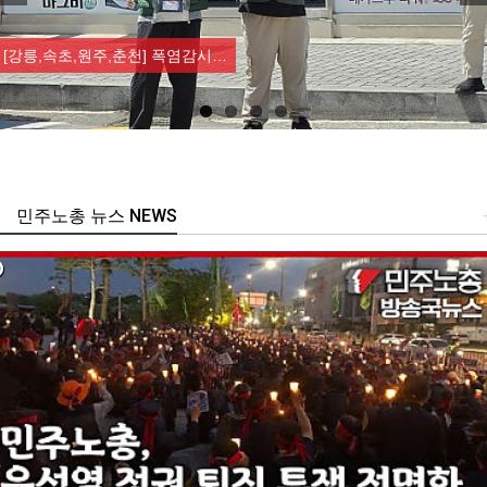
Previous
Nex
[강릉,속초,원주,춘천] 폭염감시…
민주노총 뉴스 NEWS