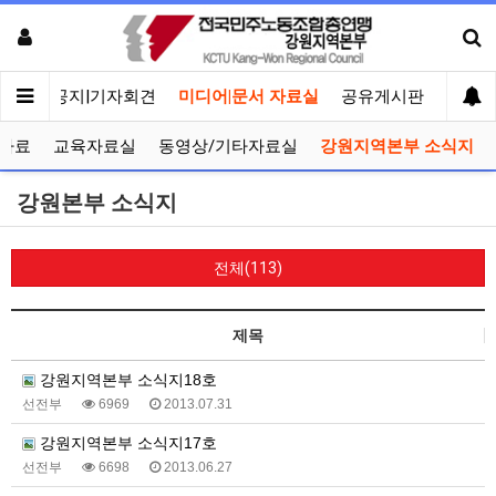
메인
공지|기자회견
미디어|문서 자료실
공유게시판
선거관
자료
교육자료실
동영상/기타자료실
강원지역본부 소식지
강원본부 소식지
전체(113)
제목
강원지역본부 소식지18호
선전부
6969
2013.07.31
강원지역본부 소식지17호
선전부
6698
2013.06.27