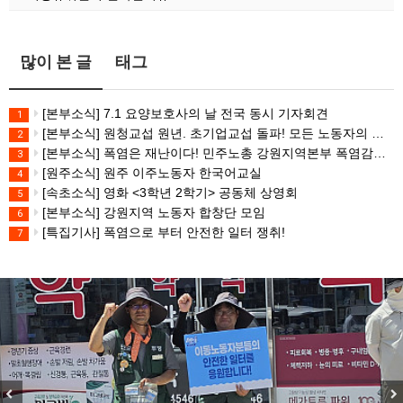
많이 본 글
태그
[본부소식] 7.1 요양보호사의 날 전국 동시 기자회견
1
[본부소식] 원청교섭 원년. 초기업교섭 돌파! 모든 노동자의 노동기본권 쟁취! 민주노총 7.15 총파업대회
2
[본부소식] 폭염은 재난이다! 민주노총 강원지역본부 폭염감시단 선포 기자회견
3
[원주소식] 원주 이주노동자 한국어교실
4
[속초소식] 영화 <3학년 2학기> 공동체 상영회
5
[본부소식] 강원지역 노동자 합창단 모임
6
[특집기사] 폭염으로 부터 안전한 일터 쟁취!
7