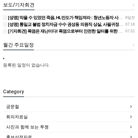
보도/기자회견
+
[성명] 막을 수 있었던 죽음, HL만도가 책임져라 : 청년노동자 사망사고의 철저한 진상규명과 재발방지 대책 마련하라
8일전
[성명] 통일교 불법 정치자금 수수 권성동 의원직 상실, 사필귀정이다
07.16
[기자회견] 폭염은 재난이다! 폭염으로부터 안전한 일터를 위한 민주노총 강원지역본부 폭염감시단 선포 기자회견
07.01
월간 주요일정
+
등록된 일정이 없습니다.
Category
공문철
회의자료실
사진과 함께 보는 투쟁
홍보선전자료