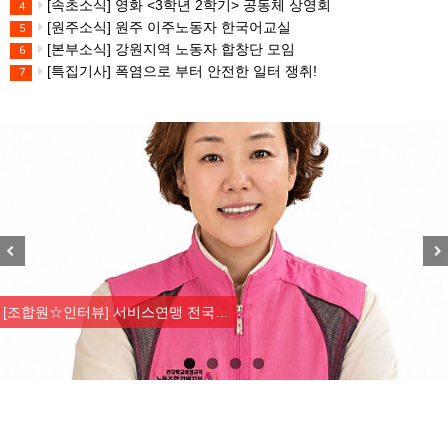
[속초소식] 영화 <3학년 2학기> 공동체 상영회
4
[원주소식] 원주 이주노동자 한국어교실
5
[본부소식] 강원지역 노동자 합창단 모임
6
[특집기사] 폭염으로 부터 안전한 일터 쟁취!
7
Previous
Nex
[강릉,속초,원주,춘천] 폭염감시…