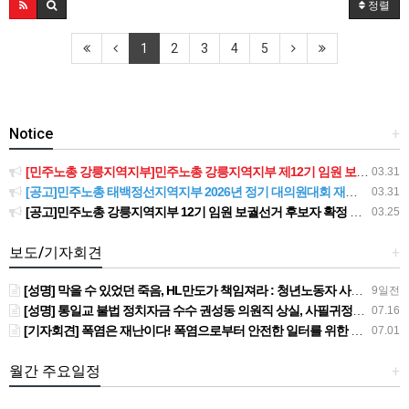
정렬
1
2
3
4
5
Notice
+
[민주노총 강릉지역지부]민주노총 강릉지역지부 제12기 임원 보궐선거결과 공고
03.31
[공고]민주노총 태백정선지역지부 2026년 정기 대의원대회 재소집 건
03.31
[공고]민주노총 강릉지역지부 12기 임원 보궐선거 후보자 확정 공고
03.25
보도/기자회견
+
[성명] 막을 수 있었던 죽음, HL만도가 책임져라 : 청년노동자 사망사고의 철저한 진상규명과 재발방지 대책 마련하라
9일전
[성명] 통일교 불법 정치자금 수수 권성동 의원직 상실, 사필귀정이다
07.16
[기자회견] 폭염은 재난이다! 폭염으로부터 안전한 일터를 위한 민주노총 강원지역본부 폭염감시단 선포 기자회견
07.01
월간 주요일정
+