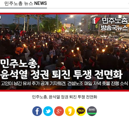
민주노총 뉴스 NEWS
민주노총, 윤석열 정권 퇴진 투쟁 전면화