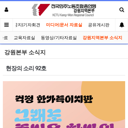
메인
공지|기자회견
미디어|문서 자료실
공유게시판
선거관
자료
교육자료실
동영상/기타자료실
강원지역본부 소식지
강원본부 소식지
현장의 소리 92호