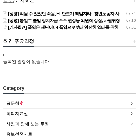
보도/기자회견
+
[성명] 막을 수 있었던 죽음, HL만도가 책임져라 : 청년노동자 사망사고의 철저한 진상규명과 재발방지 대책 마련하라
07.31
[성명] 통일교 불법 정치자금 수수 권성동 의원직 상실, 사필귀정이다
07.16
[기자회견] 폭염은 재난이다! 폭염으로부터 안전한 일터를 위한 민주노총 강원지역본부 폭염감시단 선포 기자회견
07.01
월간 주요일정
+
등록된 일정이 없습니다.
Category
공문철
회의자료실
사진과 함께 보는 투쟁
홍보선전자료