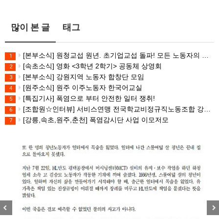
많이 본 글
태그
[본부소식] 원청교섭 원년. 초기업교섭 돌파! 모든 노동자의 노동기본권 쟁취! 민주노총 7.15 총파업대회
1
[속초소식] 영화 <3학년 2학기> 공동체 상영회
2
[본부소식] 강원지역 노동자 합창단 모임
3
[원주소식] 원주 이주노동자 한국어교실
4
[특집기사] 폭염으로 부터 안전한 일터 쟁취!
5
[조합원☆인터뷰] 서비스연맹 전국학교비정규직노동조합 강원지부 김유미 춘천지회장
6
[강릉,속초,원주,춘천] 폭염감시단 사업 이모저모
7