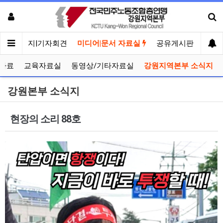
메인
공지|기자회견
미디어|문서 자료실
공유게시판
선거
자료
교육자료실
동영상/기타자료실
강원지역본부 소식지
강원본부 소식지
현장의 소리 88호