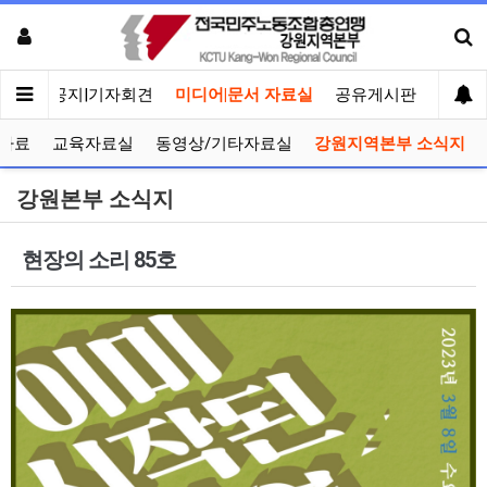
메인
공지|기자회견
미디어|문서 자료실
공유게시판
선거관
자료
교육자료실
동영상/기타자료실
강원지역본부 소식지
강원본부 소식지
현장의 소리 85호