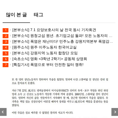
많이 본 글
태그
[본부소식] 7.1 요양보호사의 날 전국 동시 기자회견
1
[본부소식] 원청교섭 원년. 초기업교섭 돌파! 모든 노동자의 노동기본권 쟁취! 민주노총 7.15 총파업대회
2
[본부소식] 폭염은 재난이다! 민주노총 강원지역본부 폭염감시단 선포 기자회견
3
[원주소식] 원주 이주노동자 한국어교실
4
[본부소식] 강원지역 노동자 합창단 모임
5
[속초소식] 영화 <3학년 2학기> 공동체 상영회
6
[특집기사] 폭염으로 부터 안전한 일터 쟁취!
7