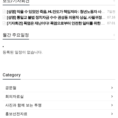
보도/기자회견
+
[성명] 막을 수 있었던 죽음, HL만도가 책임져라 : 청년노동자 사망사고의 철저한 진상규명과 재발방지 대책 마련하라
7일전
[성명] 통일교 불법 정치자금 수수 권성동 의원직 상실, 사필귀정이다
07.16
[기자회견] 폭염은 재난이다! 폭염으로부터 안전한 일터를 위한 민주노총 강원지역본부 폭염감시단 선포 기자회견
07.01
월간 주요일정
+
등록된 일정이 없습니다.
Category
공문철
회의자료실
사진과 함께 보는 투쟁
홍보선전자료