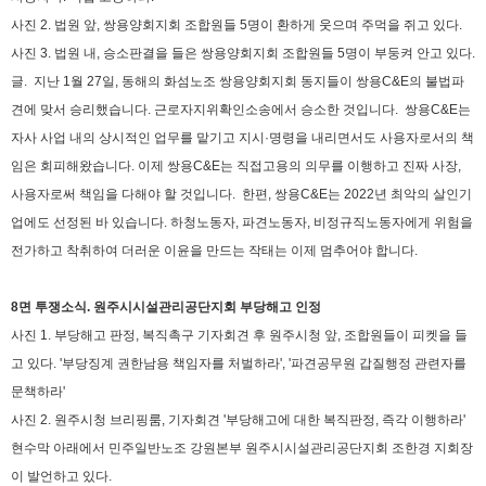
사진 2. 법원 앞, 쌍용양회지회 조합원들 5명이 환하게 웃으며 주먹을 쥐고 있다.
사진 3. 법원 내, 승소판결을 들은 쌍용양회지회 조합원들 5명이 부둥켜 안고 있다.
글.
지난 1월 27일, 동해의 화섬노조 쌍용양회지회 동지들이 쌍용C&E의 불법파
견에 맞서 승리했습니다. 근로자지위확인소송에서 승소한 것입니다.
쌍용C&E는
자사 사업 내의 상시적인 업무를 맡기고 지시·명령을 내리면서도 사용자로서의 책
임은 회피해왔습니다. 이제 쌍용C&E는 직접고용의 의무를 이행하고 진짜 사장,
사용자로써 책임을 다해야 할 것입니다.
한편, 쌍용C&E는 2022년 최악의 살인기
업에도 선정된 바 있습니다. 하청노동자, 파견노동자, 비정규직노동자에게 위험을
전가하고 착취하여 더러운 이윤을 만드는 작태는 이제 멈추어야 합니다.
8면 투쟁소식. 원주시시설관리공단지회 부당해고 인정
사진 1.
부당해고 판정, 복직촉구 기자회견 후
원주시청 앞, 조합원들이 피켓을 들
고 있다. '부당징계 권한남용 책임자를 처벌하라', '파견공무원 갑질행정 관련자를
문책하라'
사진 2. 원주시청 브리핑룸, 기자회견 '부당해고에 대한 복직판정, 즉각 이행하라'
현수막 아래에서 민주일반노조 강원본부 원주시시설관리공단지회 조한경 지회장
이 발언하고 있다.