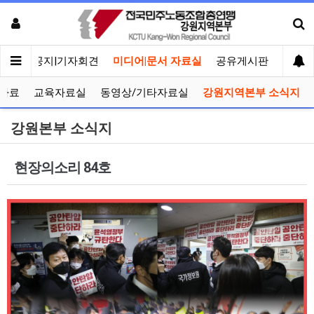
메인
공지|기자회견
미디어|문서 자료실
공유게시판
선거관
자료
교육자료실
동영상/기타자료실
강원지역본부 소식지
강원본부 소식지
현장의소리 84호