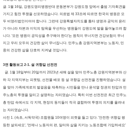
글. 1월 16일, 강원도영리병원반대 운동본부가 강원도청 앞에서 출범 기자회견을
가지고 힘찬 투쟁을 선포하였습니다. 의료법 제 33조에 따르면 한국의 병원은 모
두 비영리법인이어야 합니다. 그런데 강원특별자치도를 틈타 생명과 공익의 윤리
가 아니라 자본과 이익의 탐욕을 우선하는 병원들이 강원도에 발을 들여놓으려 합
니다. '모든 병원이 공익성을 추구해야 한다'는 원칙이 무너지면 건강보험이 무너
지고 우리 모두의 건강한 삶이 무너집니다. 민주노총 강원지역본부는 노동자, 민
중의 건강한 삶을 단호히 지켜낼 것입니다.
3면 활동보고 2-1. 설 귀향길 선전전
글. 1월 18일부터 20일까지 2023년 새해 설을 맞아 민주노총 강원지역본부와 산
하 각 지역지부는 피켓팅, 선전물 배포 등 설 귀향길 선전전을 진행하였습니다. 설
을 맞아 가족에게로의 발걸음을 재촉하는 시민들을 만나 윤석열 정권의 탄압과 민
주노총의 투쟁을 알리고 설명하는 자리였습니다. 특히 이번 선전전은 최근 민주노
총 탄압 속에서도 각 지역, 현장의 동지들이 적극 결합하며 투쟁의 의지를 올려내
는 자리였습니다.
사진 1. (속초, 서독약국) 조합원들 10여명이 피켓을 들고 있다. '안전한 귀향길 평
등한 설되세요', '언제나 노동자의 편, 일터와 삶을 지키는 노동조합에 가입하세요'