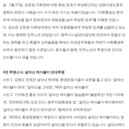
글.
1월 27일, 조한경 지회장에 대한 해임 징계가 부당해고라는 강원지방노동위
원회의 판정이 나왔습니다. 누가 봐도 이기는 싸움이었습니다. "사회통념상 현저
하게 타당성을 잃어 징계권자의 재량권을 넘어 부당한 징계"를 자행한 것입니
다.
공단은 조한경 지회장외에도 여러 조합원들에게 부당한 징계를 남발하고 있는
데, 이는 명백한 민주노조 탄압입니다.
원주시시설관리공단에 파견되어 한줌도 안
되는 권력을 쥐고 흔들며 상전놀음을 해대는 파견공무원들의 작태가 사회통념에
비추어 용인하기 힘든 수준입니다.
동지들과 함께, 민주노조의 투쟁으로 인간의
도리를 다시 세울 것입니다.
9면 투쟁소식. 설악산 케이블카 반대투쟁
사진 1. 강원도 인제군 설악산 한계령, 환경운동가들이 피켓을 들고 있다. '설악산
케이블카 반대', '설악산을 그대로', 'NO!! 설악산 케이블카'
사진 2. 기자회견 홍보 이미지 '설악산 케이블카 밀실협의! 불법추진! 규탄 기자회
견', '2023/2/2 (목) 오전 11시, 원주지방환경청 앞', '설악산 케이블카 백지화하라!',
'설악산 케이블카 무조건 막아낸다!', '함께모여 외쳐주세요!'
글.
2019년, 환경영향평가 부동의가 결정되며 사라졌던 설악산 케이블카라는 망
령이 인간과 동물의 보금자리인 설악산을 또다시 위협하고 있습니다.
설악산케이