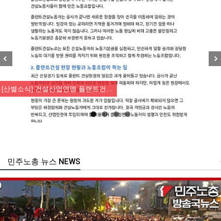
Previous
Nex
[강릉,속초,원주,춘천] 폭염감시…
민주노총 뉴스 NEWS