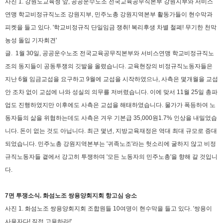
사진 1. 강원도교육청 앞, 공공운수노조 전국교육공무직본부 강원지부와 서비스
연맹 학교비정규직노조 강원지부, 민주노총 강원지역본부 활동가들이 현수막과
피켓을 들고 있다. '학교비정규직 단일임금 쟁취! 복리후생 차별 철폐! 무기한 천막
농성 돌입 기자회견'
글.
1월 30일, 공공운수노조 전국교육공무직본부와 서비스연맹 학교비정규직노
조의 동지들이 공동투쟁의 깃발을 올렸습니다. 교육현장의 비정규직노동자들은
지난 6월 임금교섭을 요구하고 9월에 교섭을 시작하였으나, 사측은 몇개월을 교섭
안 조차 없이 교섭에 나와 성실의 의무를 저버렸습니다. 이에 맞서 11월 25일 총파
업도 진행하였지만 이후에도 사측은 교섭을 해태하였습니다.
물가가 폭등하여 노
동자들의 삶을 위협하는데도 사측은 겨우 기본급 35,000원1.7% 인상을 내밀었습
니다. 돈이 없는 것도 아닙니다. 최근 몇년, 지방교육재정은 역대 최대 규모로 증대
되었습니다.
민주노총 강원지역본부는 '귀족노조'라는 헛소리에 굴하지 않고 비정
규직노동자들 곁에서 강고히 투쟁하며 '모든 노동자의 민주노총'을 향해 갈 것입니
다.
7면 투쟁소식. 화섬노조 쌍용양회지회 항고심 승소
사진 1. 화섬노조 쌍용양회지회 조합원들 10여명이 현수막을 들고 있다. '쌍용이
사용자다! 직접 고용하라!'