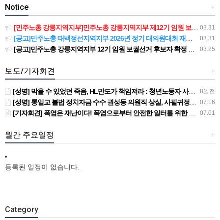
Notice
+
[민주노총 강릉지역지부]민주노총 강릉지역지부 제12기 임원 보궐선거결과 공고
03.31
[공고]민주노총 태백정선지역지부 2026년 정기 대의원대회 재소집 건
03.31
[공고]민주노총 강릉지역지부 12기 임원 보궐선거 후보자 확정 공고
03.25
보도/기자회견
+
[성명] 막을 수 있었던 죽음, HL만도가 책임져라 : 청년노동자 사망사고의 철저한 진상규명과 재발방지 대책 마련하라
8일전
[성명] 통일교 불법 정치자금 수수 권성동 의원직 상실, 사필귀정이다
07.16
[기자회견] 폭염은 재난이다! 폭염으로부터 안전한 일터를 위한 민주노총 강원지역본부 폭염감시단 선포 기자회견
07.01
월간 주요일정
+
등록된 일정이 없습니다.
Category