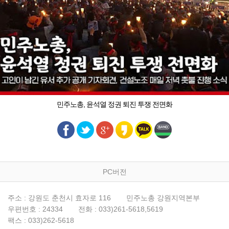
민주노총, 윤석열 정권 퇴진 투쟁 전면화
PC버전
주소 : 강원도 춘천시 효자로 116
민주노총 강원지역본부
우편번호 : 24334
전화 : 033)261-5618,5619
팩스 : 033)262-5618