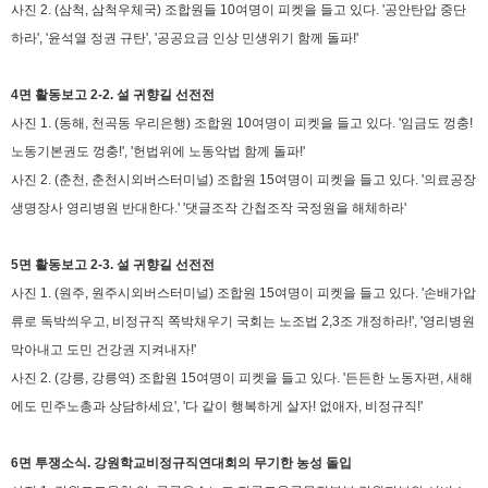
사진 2. (삼척, 삼척우체국) 조합원들 10여명이 피켓을 들고 있다. '공안탄압 중단
하라', '윤석열 정권 규탄', '공공요금 인상 민생위기 함께 돌파!'
4면 활동보고 2-2. 설 귀향길 선전전
사진 1. (동해, 천곡동 우리은행) 조합원 10여명이 피켓을 들고 있다. '임금도 껑충!
노동기본권도 껑충!', '헌법위에 노동악법 함께 돌파!'
사진 2. (춘천, 춘천시외버스터미널) 조합원 15여명이 피켓을 들고 있다. '의료공장
생명장사 영리병원 반대한다.' '댓글조작 간첩조작 국정원을 해체하라'
5면 활동보고 2-3. 설 귀향길 선전전
사진 1. (원주, 원주시외버스터미널) 조합원 15여명이 피켓을 들고 있다. '손배가압
류로 독박씌우고, 비정규직 쪽박채우기 국회는 노조법 2,3조 개정하라!', '영리병원
막아내고 도민 건강권 지켜내자!'
사진 2. (강릉, 강릉역)
조합원 15여명이 피켓을 들고 있다. '든든한 노동자편, 새해
에도 민주노총과 상담하세요', '다 같이 행복하게 살자! 없애자, 비정규직!'
6면 투쟁소식. 강원학교비정규직연대회의 무기한 농성 돌입