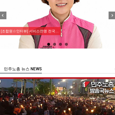
Previous
Nex
[강릉,속초,원주,춘천] 폭염감시…
민주노총 뉴스 NEWS