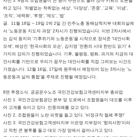
사진 3. 4명의 조합원들이 큰 종이 주변으로 둘러 앉아 키워드 토론을
하고 있다. '차별없는 착취없는 세상', '다양성', '존중', '교육', '이념',
'조직', '세력화', '투쟁', '제도', '법'
글. 11월 18일 ~ 19일 1박 2일 간 민주노총 동해삼척지부 대회의실에
서 '노동운동 지도자 과정' 2차시가 진행되었습니다. 이번 2차시에서
는 김석 동지의 '기후위기와 노동운동'을 시작으로 장석준 '대안사회
모색', 배성인 '한국사회의 모순', 김지영 '전환의 시대 한반도 읽기' 4
가지의 강의가 진행되었습니다. 기후, 불평등, 평화, 과거와 지금의 대
안사회를 기반으로 우리가 꿈꾸는 대안사회를 직접 그려보는 시간도
가졌습니다. 12월 16일, 17일에 원주에서 예정되어 있는 3차시는 '노
동운동과 삶의 통합'을 주제로 진행될 예정입니다.
8면 투쟁소식. 공공운수노조 국민건강보험고객센터지부 총파업
사진 1. 국민건강보험공단 본부 앞 도로에서 조합원들이 대오를 이루
어 고개를 숙이고 있다. 민중의례를 갖고 있다.
사진 2. 조합원들이 노란 피켓을 들고 있다. '비정규직 철폐 투쟁!'
사진 3. 국민건강보험고객센터지부 이은영 지부장이 '항의서한'이라
고 적힌 큰 봉투를 들고 대오 가장 앞에서 걸어나가고 있다.