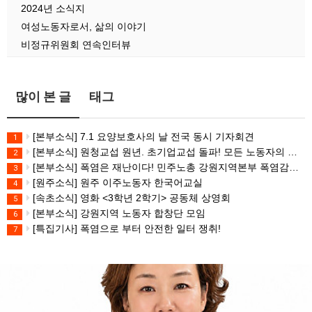
2024년 소식지
여성노동자로서, 삶의 이야기
비정규위원회 연속인터뷰
많이 본 글
태그
[본부소식] 7.1 요양보호사의 날 전국 동시 기자회견
1
[본부소식] 원청교섭 원년. 초기업교섭 돌파! 모든 노동자의 노동기본권 쟁취! 민주노총 7.15 총파업대회
2
[본부소식] 폭염은 재난이다! 민주노총 강원지역본부 폭염감시단 선포 기자회견
3
[원주소식] 원주 이주노동자 한국어교실
4
[속초소식] 영화 <3학년 2학기> 공동체 상영회
5
[본부소식] 강원지역 노동자 합창단 모임
6
[특집기사] 폭염으로 부터 안전한 일터 쟁취!
7