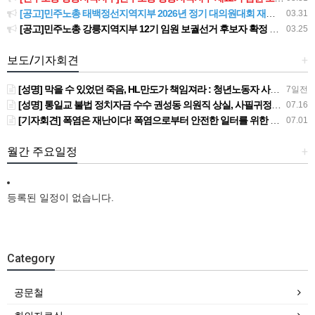
[공고]민주노총 태백정선지역지부 2026년 정기 대의원대회 재소집 건
03.31
[공고]민주노총 강릉지역지부 12기 임원 보궐선거 후보자 확정 공고
03.25
보도/기자회견
+
[성명] 막을 수 있었던 죽음, HL만도가 책임져라 : 청년노동자 사망사고의 철저한 진상규명과 재발방지 대책 마련하라
7일전
[성명] 통일교 불법 정치자금 수수 권성동 의원직 상실, 사필귀정이다
07.16
[기자회견] 폭염은 재난이다! 폭염으로부터 안전한 일터를 위한 민주노총 강원지역본부 폭염감시단 선포 기자회견
07.01
월간 주요일정
+
등록된 일정이 없습니다.
Category
공문철