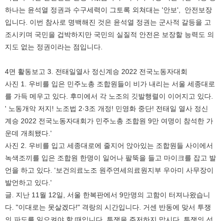
하나는 윤석열 정권과 수구세력이 그토록 외쳐대는 '안보', 안전보장
입니다. 이번 참사로 명백해진 것은 윤석열 정권는 군사적 갈등을 고
조시키며 국민을 겁박하지만 국민의 실질적 안전은 보장할 능력도 의
지도 없는 정권이라는 점입니다.
4면 활동보고 3. 전태일열사 정신계승 2022 전국노동자대회
사진 1. 우비를 입은 민주노총 조합원들이 비가 내리는 서울 세종대로
를 가득 메우고 있다. 후미에서 각 노조의 깃발행렬이 이어지고 있다.
' 노동개악 저지! 노조법 2·3조 개정! 민영화 중단! 전태일 열사 정신
계승 2022 전국노동자대회가 민주노총 조합원 9만 여명이 참석한 가
운데 개최됐다.'
사진 2. 우비를 입고 세종대로에 줄지어 앉아있는 조합원들 사이에서
녹색조끼를 입은 조합원 한명이 일어나 팔뚝을 들고 마이크를 잡고 발
언을 하고 있다. '보건의료노조 원주연세의료원지부 우아미 사무장이
발언하고 있다.'
글. 지난 11월 12일, 서울 한복판에서 9만명의 고함이 터져나왔습니
다. "이대로는 못살겠다!" 격랑의 시간입니다. 거센 반동에 맞서 투쟁
의 파도를 일으켜야 할 때입니다. 투쟁을 주저하지 맙시다. 투쟁의 선