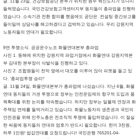
글. 11월 23일, 건강보험공단 본부가 위치한 원주 혁신도시가 또다시
들썩였습니다. 국민건강보험고객센터지부 동지들이 총파업을 진행하
였습니다. 소속기관 전환 합의를 했음에도 공단은 컨설팅 중간보고를
들이밀며 상담사를 해고하겠다고 겁박하고 있습니다. 우리 강원지역
노동자들의 연대가 필요합니다.
9면 투쟁소식. 공공운수노조 화물연대본부 총파업
사진 1. 동해에 위치한 강원지역 파업거점에서 화물연대 강원지역본
부 김대한 본부장이 삭발식을 진행하고 있다.
사진 2. 조합원들이 천막 옆에서 대오를 이루어 앉아 피켓을 들고 있
다. '총파업투쟁 승리!'
글. 11월 24일, 화물연대본부가 총파업에 나섰습니다. 지난 6월, 화물
연대 동지들의 거센 투쟁으로 정부는 안전운임제의 항구적 도입과 품
목확대를 위한 논의를 약속했습니다. 하지만 정부는 일몰제 연장과 화
주책임 면제를 들먹거리고 있습니다. 화물노동자의 생존권과 국민의
안전권을 위해 민주노총은 전조직적 투쟁에 돌입하였습니다. 이 절실
한 싸움에 동지들의 연대와 엄호가 반드시 필요합니다. 한끼 3천원,
하루 1만원! 밥값연대를 요청드립니다! 국민은행 765201-04-