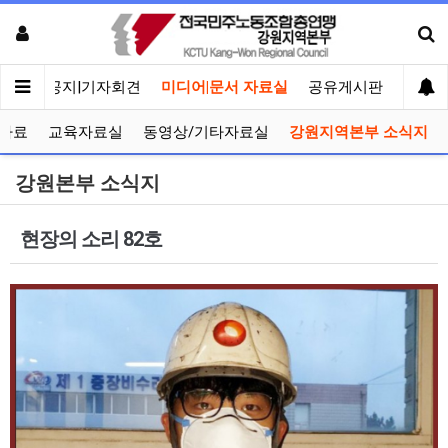
메인
공지|기자회견
미디어|문서 자료실
공유게시판
선거관
자료
교육자료실
동영상/기타자료실
강원지역본부 소식지
강원본부 소식지
현장의 소리 82호