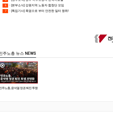
[본부소식] 강원지역 노동자 합창단 모임
6
[특집기사] 폭염으로 부터 안전한 일터 쟁취!
7
민주노총 뉴스 NEWS
민주노총, 윤석열 정권 퇴진 투쟁
전면화