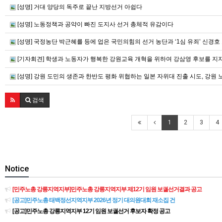
[성명] 거대 양당의 독주로 끝난 지방선거 아쉽다
[성명] 노동정책과 공약이 빠진 도지사 선거 총체적 유감이다
[성명] 국정농단 박근혜를 등에 업은 국민의힘의 선거 농단과 ‘1심 유죄’ 신
[기자회견] 학생과 노동자가 행복한 강원교육 개혁을 위하여 강삼영 후보를 지지
[성명] 강원 도민의 생존과 한반도 평화 위협하는 일본 자위대 진출 시도, 강원
검색
1
2
3
4
Notice
[민주노총 강릉지역지부]민주노총 강릉지역지부 제12기 임원 보궐선거결과 공고
[공고]민주노총 태백정선지역지부 2026년 정기 대의원대회 재소집 건
[공고]민주노총 강릉지역지부 12기 임원 보궐선거 후보자 확정 공고