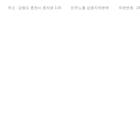
주소 : 강원도 춘천시 효자로 116
민주노총 강원지역본부
우편번호 : 24