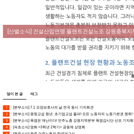
[성명] 막을 수 있었던 죽음, HL만도가 책임져라 :
[산별소식] 건설산업연맹 플랜트건설노조 강원충북지
[강릉,속초,원주,춘천] 폭염감시단 사업 이모저모
[조합원☆인터뷰] 서비스연맹 전국학교비정규직노동
[본부소식] 강원지역 노동자 합창단 모임
많이 본 글
태그
[본부소식] 7.1 요양보호사의 날 전국 동시 기자회견
1
[본부소식] 원청교섭 원년. 초기업교섭 돌파! 모든 노동자의 노동기본권 쟁취! 
2
[본부소식] 폭염은 재난이다! 민주노총 강원지역본부 폭염감시단 선포 기자
3
[속초소식] 영화 <3학년 2학기> 공동체 상영회
4
[원주소식] 원주 이주노동자 한국어교실
5