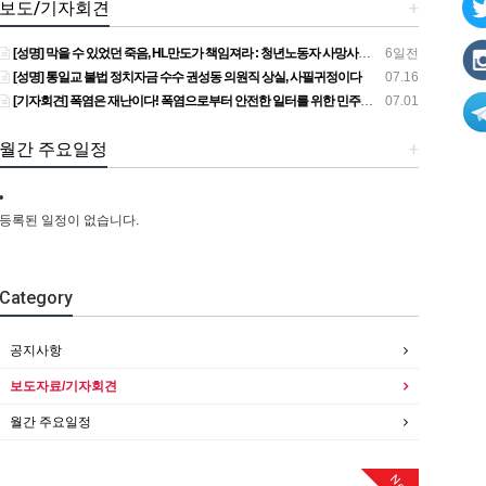
보도/기자회견
+
[성명] 막을 수 있었던 죽음, HL만도가 책임져라 : 청년노동자 사망사고의 철저한 진상규명과 재발방지 대책 마련하라
6일전
[성명] 통일교 불법 정치자금 수수 권성동 의원직 상실, 사필귀정이다
07.16
[기자회견] 폭염은 재난이다! 폭염으로부터 안전한 일터를 위한 민주노총 강원지역본부 폭염감시단 선포 기자회견
07.01
월간 주요일정
+
등록된 일정이 없습니다.
Category
공지사항
보도자료/기자회견
월간 주요일정