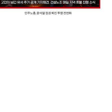
민주노총, 윤석열 정권 퇴진 투쟁 전면화