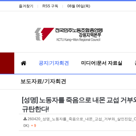
즐겨찾기
RSS 구독
08월 06일(목)
공지|기자회견
미디어|문서 자료실
보도자료/기자회견
[성명] 노동자를 죽음으로 내몬 교섭 거부
규탄한다!
260420_성명_노동자를_죽음으로_내몬_교섭_거부와_살인진압_CU
0K)
+ 9