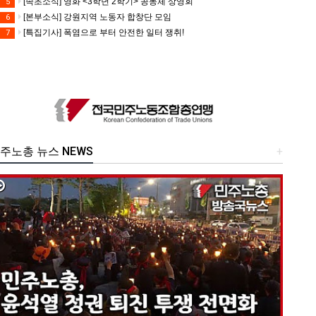
[속초소식] 영화 <3학년 2학기> 공동체 상영회
5
[본부소식] 강원지역 노동자 합창단 모임
6
[특집기사] 폭염으로 부터 안전한 일터 쟁취!
7
주노총 뉴스 NEWS
+