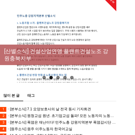
New
New
New
[성명] 막을 수 있었던 죽음, HL만도가 책임져
라 : 청년노동자 사망사고의 철저한 진상규명
[산별소식] 건설산업연맹 플랜트건설노조 강
[강릉,속초,원주,춘천] 폭염감시단 사업 이모저
[조합원☆인터뷰] 서비스연맹 전국학교비정
과 재발방지 대책 마련하라
원충북지부
모
규직노동조합 강원지부 김유미 춘천지회장
[본부소식] 강원지역 노동자 합창단 모임
많이 본 글
태그
[본부소식] 7.1 요양보호사의 날 전국 동시 기자회견
1
[본부소식] 원청교섭 원년. 초기업교섭 돌파! 모든 노동자의 노동기본권 쟁취! 민주노총 7.15 총파업대회
2
[본부소식] 폭염은 재난이다! 민주노총 강원지역본부 폭염감시단 선포 기자회견
3
[원주소식] 원주 이주노동자 한국어교실
4