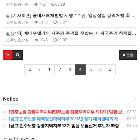
민주노총강원
772
03.19
[기자회견] 중대재해처벌법 시행 4주년, 엄정집행 강력처벌 촉구 민주노총 강원지역본부 기자회견
민주노총강원
1135
01.27
[성명] 베네수엘라의 자주와 주권을 짓밟는 미 제국주의 침략을 규탄한다!
민주노총강원
1048
01.07
정렬
1
2
3
4
5
Notice
+
[민주노총 강릉지역지부]민주노총 강릉지역지부 제12기 임원 보궐선거결과 공고
03.31
[공고]민주노총 태백정선지역지부 2026년 정기 대의원대회 재소집 건
03.31
[공고]민주노총 강릉지역지부 12기 임원 보궐선거 후보자 확정 공고
03.25
보도/기자회견
+