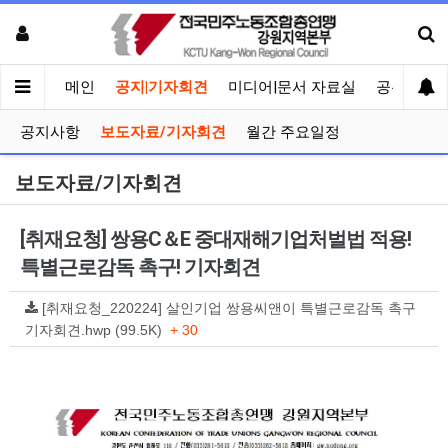
메인
공지|기자회견
미디어|문서 자료실
공유게시
공지사항
보도자료/기자회견
월간 주요일정
보도자료/기자회견
[취재요청] 쌍용C＆E 중대재해기업처벌법 적용!
특별근로감독 촉구! 기자회견
[취재요청_220224] 살인기업 쌍용씨앤이 특별근로감독 촉구
기자회견.hwp (99.5K)
+ 30