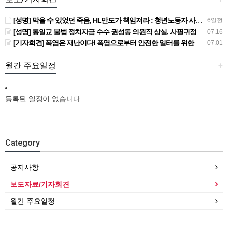
[성명] 막을 수 있었던 죽음, HL만도가 책임져라 : 청년노동자 사망사고의 철저한 진상규명과 재발방지 대책 마련하라
6일전
[성명] 통일교 불법 정치자금 수수 권성동 의원직 상실, 사필귀정이다
07.16
[기자회견] 폭염은 재난이다! 폭염으로부터 안전한 일터를 위한 민주노총 강원지역본부 폭염감시단 선포 기자회견
07.01
월간 주요일정
+
등록된 일정이 없습니다.
Category
공지사항
보도자료/기자회견
월간 주요일정