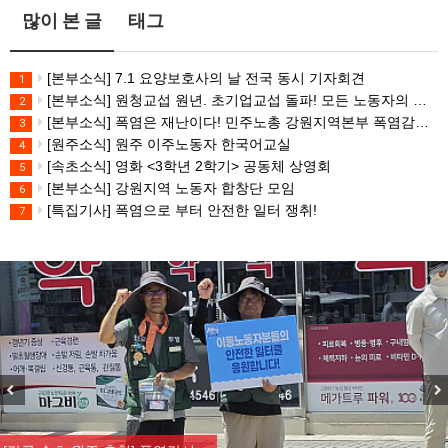
많이 본 글
태그
[본부소식] 7.1 요양보호사의 날 전국 동시 기자회견
1
[본부소식] 원청교섭 원년. 초기업교섭 돌파! 모든 노동자의 노동기본권 쟁취! 민주노총 7.15 총파업대회
2
[본부소식] 폭염은 재난이다! 민주노총 강원지역본부 폭염감시단 선포 기자회견
3
[원주소식] 원주 이주노동자 한국어교실
4
[속초소식] 영화 <3학년 2학기> 공동체 상영회
5
[본부소식] 강원지역 노동자 합창단 모임
6
[특집기사] 폭염으로 부터 안전한 일터 쟁취!
7
Previous
Nex