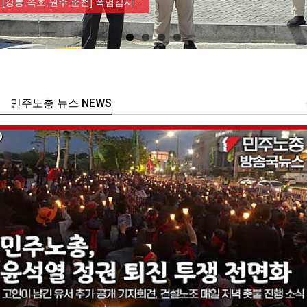
[강릉,속초,원주,춘천] 폭염감시…
민주노총 뉴스 NEWS