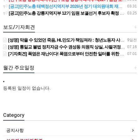
[공고]민주노총 태백정선지역지부 2026년 정기 대의원대회 재소집 건
03.31
[공고]민주노총 강릉지역지부 12기 임원 보궐선거 후보자 확정 공고
03.25
보도/기자회견
+
[성명] 막을 수 있었던 죽음, HL만도가 책임져라 : 청년노동자 사망사고의 철저한 진상규명과 재발방지 대책 마련하라
9일전
[성명] 통일교 불법 정치자금 수수 권성동 의원직 상실, 사필귀정이다
07.16
[기자회견] 폭염은 재난이다! 폭염으로부터 안전한 일터를 위한 민주노총 강원지역본부 폭염감시단 선포 기자회견
07.01
월간 주요일정
+
등록된 일정이 없습니다.
Category
공지사항