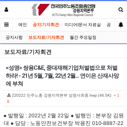
메인
공지|기자회견
미디어|문서 자료실
공유게시
공지사항
보도자료/기자회견
월간 주요일정
보도자료/기자회견
<성명> 쌍용C&E, 중대재해기업처벌법으로 처벌
하라! - 21년 5월, 7월, 22년 2월... 연이은 산재사망
에 부쳐
220222 민주노총 강원지역본부 성명서최종.hwp (46.5K)
+ 1
8
● 발행일 : 2022년 2월 22일 ● 발행인 : 본부장 김원
대
● 담당 : 노동안전보건부장 박용진 010-8887-22