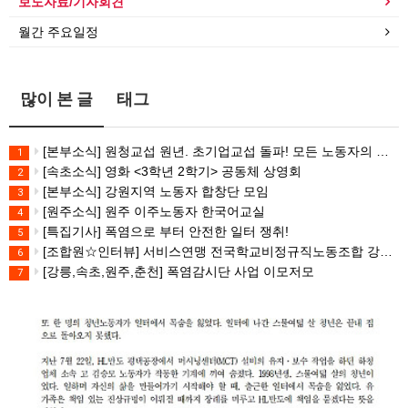
보도자료/기자회견
월간 주요일정
많이 본 글
태그
[본부소식] 원청교섭 원년. 초기업교섭 돌파! 모든 노동자의 노동기본권 쟁취! 민주노총 7.15 총파업대회
1
[속초소식] 영화 <3학년 2학기> 공동체 상영회
2
[본부소식] 강원지역 노동자 합창단 모임
3
[원주소식] 원주 이주노동자 한국어교실
4
[특집기사] 폭염으로 부터 안전한 일터 쟁취!
5
[조합원☆인터뷰] 서비스연맹 전국학교비정규직노동조합 강원지부 김유미 춘천지회장
6
[강릉,속초,원주,춘천] 폭염감시단 사업 이모저모
7