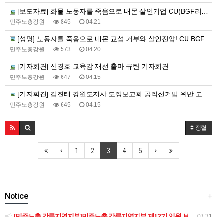
[보도자료] 화물 노동자를 죽음으로 내몬 살인기업 CU(BGF리테일)를 강력 규탄한다!
민주노총강원
845
04.21
[성명] 노동자를 죽음으로 내몬 교섭 거부와 살인진압! CU BGF리테일과 정부를 강력히 규탄한다!
민주노총강원
573
04.20
[기자회견] 신경호 교육감 재선 출마 규탄 기자회견
민주노총강원
647
04.15
[기자회견] 김진태 강원도지사 도정보고회 공직선거법 위반 고발 기자회견
민주노총강원
645
04.15
정렬
1
2
3
4
5
Notice
+
[민주노총 강릉지역지부]민주노총 강릉지역지부 제12기 임원 보궐선거결과 공고
03.31