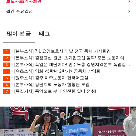
보도자료/기자회견
월간 주요일정
많이 본 글
태그
[본부소식] 7.1 요양보호사의 날 전국 동시 기자회견
1
[본부소식] 원청교섭 원년. 초기업교섭 돌파! 모든 노동자의 노동기본권 쟁취! 민주노총 7.15 총파업대회
2
[본부소식] 폭염은 재난이다! 민주노총 강원지역본부 폭염감시단 선포 기자회견
3
[속초소식] 영화 <3학년 2학기> 공동체 상영회
4
[원주소식] 원주 이주노동자 한국어교실
5
[본부소식] 강원지역 노동자 합창단 모임
6
[특집기사] 폭염으로 부터 안전한 일터 쟁취!
7