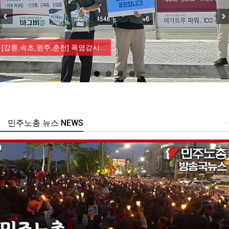
Previous
Nex
[강릉,속초,원주,춘천] 폭염감시…
민주노총 뉴스 NEWS