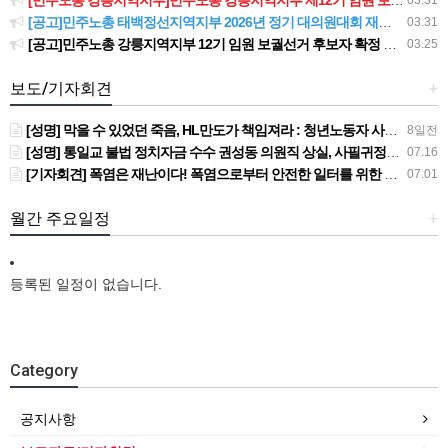
[민주노총 강릉지역지부]민주노총 강릉지역지부 제12기 임원 보궐선거결과 공고
03.31
[공고]민주노총 태백정선지역지부 2026년 정기 대의원대회 재소집 건
03.31
[공고]민주노총 강릉지역지부 12기 임원 보궐선거 후보자 확정 공고
03.25
보도/기자회견
+
[성명] 막을 수 있었던 죽음, HL만도가 책임져라 : 청년노동자 사망사고의 철저한 진상규명과 재발방지 대책 마련하라
8일전
[성명] 통일교 불법 정치자금 수수 권성동 의원직 상실, 사필귀정이다
07.16
[기자회견] 폭염은 재난이다! 폭염으로부터 안전한 일터를 위한 민주노총 강원지역본부 폭염감시단 선포 기자회견
07.01
월간 주요일정
+
등록된 일정이 없습니다.
Category
공지사항