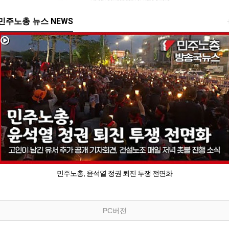
민주노총 뉴스 NEWS
민주노총, 윤석열 정권 퇴진 투쟁 전면화
PC버전