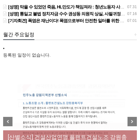
[성명] 막을 수 있었던 죽음, HL만도가 책임져라 : 청년노동자 사망사고의 철저한 진상규명과 재발방지 대책 마련하라
07.31
[성명] 통일교 불법 정치자금 수수 권성동 의원직 상실, 사필귀정이다
07.16
[기자회견] 폭염은 재난이다! 폭염으로부터 안전한 일터를 위한 민주노총 강원지역본부 폭염감시단 선포 기자회견
07.01
월간 주요일정
+
등록된 일정이 없습니다.
[성명] 막을 수 있었던 죽음, HL만도가 책임져라 : 청
Previous
Next
년노동자 사망사고의 철저한 진상규명과 재발방지
[산별소식] 건설산업연맹 플랜트건설노조 강원충