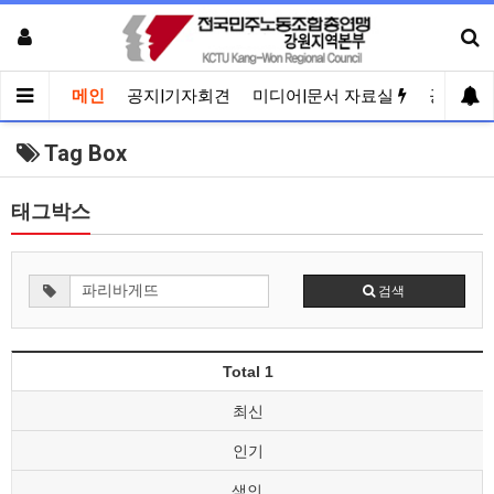
메인
공지|기자회견
미디어|문서 자료실
공유게
Tag Box
태그박스
검색
Total 1
최신
인기
색인