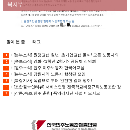
대책 마련하라
북지부
많이 본 글
태그
[본부소식] 원청교섭 원년. 초기업교섭 돌파! 모든 노동자의 노동기본권 쟁취! 민주노총 7.15 총파업대회
1
[속초소식] 영화 <3학년 2학기> 공동체 상영회
2
[원주소식] 원주 이주노동자 한국어교실
3
[본부소식] 강원지역 노동자 합창단 모임
4
[특집기사] 폭염으로 부터 안전한 일터 쟁취!
5
[조합원☆인터뷰] 서비스연맹 전국학교비정규직노동조합 강원지부 김유미 춘천지회장
6
[강릉,속초,원주,춘천] 폭염감시단 사업 이모저모
7