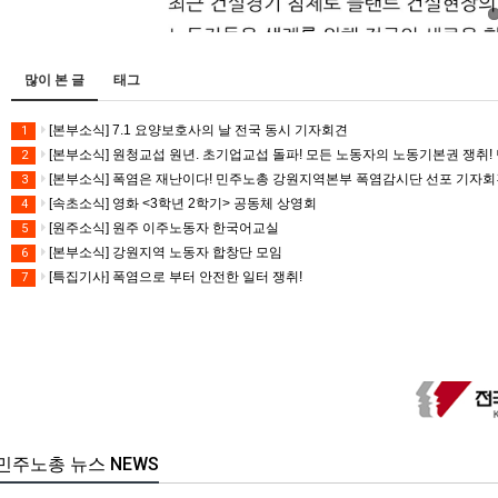
많이 본 글
태그
[본부소식] 7.1 요양보호사의 날 전국 동시 기자회견
1
[본부소식] 원청교섭 원년. 초기업교섭 돌파! 모든 노동자의 노동기본권 쟁취! 
2
[본부소식] 폭염은 재난이다! 민주노총 강원지역본부 폭염감시단 선포 기자
3
[속초소식] 영화 <3학년 2학기> 공동체 상영회
4
[원주소식] 원주 이주노동자 한국어교실
5
[본부소식] 강원지역 노동자 합창단 모임
6
[특집기사] 폭염으로 부터 안전한 일터 쟁취!
7
민주노총 뉴스 NEWS