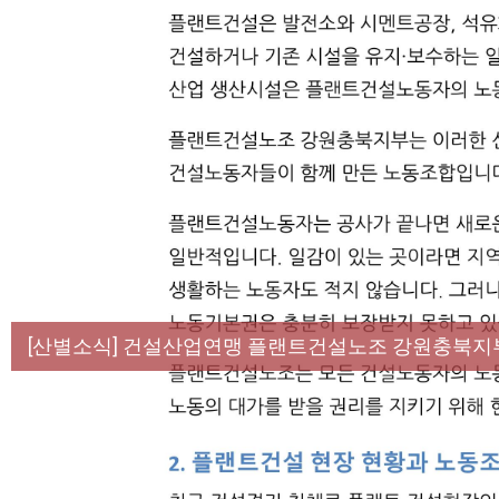
[성명] 막을 수 있었던 죽음, HL만도가 책임져라 :
[산별소식] 건설산업연맹 플랜트건설노조 강원충북지
[강릉,속초,원주,춘천] 폭염감시단 사업 이모저모
[조합원☆인터뷰] 서비스연맹 전국학교비정규직노동
[본부소식] 강원지역 노동자 합창단 모임