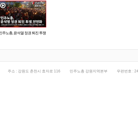
민주노총, 윤석열 정권 퇴진 투쟁
전면화
주소 : 강원도 춘천시 효자로 116
민주노총 강원지역본부
우편번호 : 24