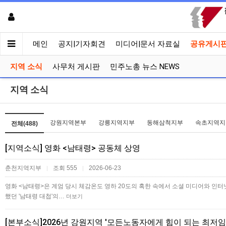
메인
공지|기자회견
미디어|문서 자료실
공유게시
지역 소식
사무처 게시판
민주노총 뉴스 NEWS
지역 소식
강원지역본부
강릉지역지부
동해삼척지부
속초지역지
전체(488)
[지역소식] 영화 <남태령> 공동체 상영
춘천지역지부
조회 555
2026-06-23
|
|
영화 <남태령>은 계엄 당시 체감온도 영하 20도의 혹한 속에서 소셜 미디어와 인터
했던 '남태령 대첩'의…
더보기
[본부소식]2026년 강원지역 '모든노동자에게 힘이 되는 최저임