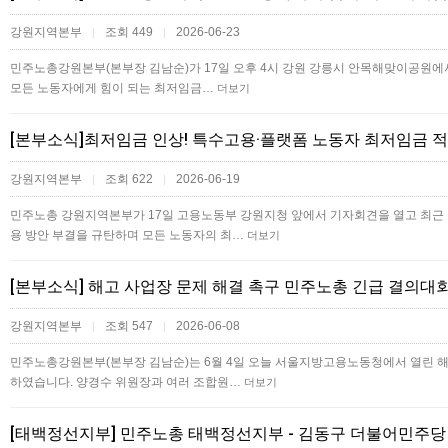
강원지역본부
조회 449
2026-06-23
|
|
민주노총강원본부(본부장 김남순)가 17일 오후 4시 강원 강릉시 안목해맞이공원에서
모든 노동자에게 힘이 되는 최저임금…
더보기
[본부소식]최저임금 인상! 특수고용·플랫폼 노동자 최저임금 
강원지역본부
조회 622
2026-06-19
|
|
민주노총 강원지역본부가 17일 고용노동부 강원지청 앞에서 기자회견을 열고 최근
용 방안 부결을 규탄하며 모든 노동자의 최…
더보기
[본부소식] 해고 사업장 문제 해결 촉구 민주노총 긴급 결의대
강원지역본부
조회 547
2026-06-08
|
|
민주노총강원본부(본부장 김남순)는 6월 4일 오늘 서울지방고용노동청에서 열린 해
하였습니다. 양경수 위원장과 여러 조합원…
더보기
[태백정선지부] 민주노총 태백정선지부 - 김동구 더불어민주