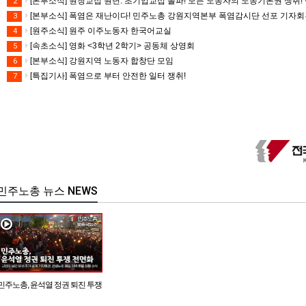
[본부소식] 원청교섭 원년. 초기업교섭 돌파! 모든 노동자의 노동기본권 쟁취! 
2
[본부소식] 폭염은 재난이다! 민주노총 강원지역본부 폭염감시단 선포 기자
3
[원주소식] 원주 이주노동자 한국어교실
4
[속초소식] 영화 <3학년 2학기> 공동체 상영회
5
[본부소식] 강원지역 노동자 합창단 모임
6
[특집기사] 폭염으로 부터 안전한 일터 쟁취!
7
민주노총 뉴스 NEWS
민주노총, 윤석열 정권 퇴진 투쟁
전면화