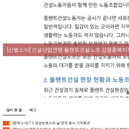
[성명] 막을 수 있었던 죽음, HL만도가 책임져라 :
[산별소식] 건설산업연맹 플랜트건설노조 강원충북지
[강릉,속초,원주,춘천] 폭염감시단 사업 이모저모
[조합원☆인터뷰] 서비스연맹 전국학교비정규직노동
[본부소식] 강원지역 노동자 합창단 모임
많이 본 글
태그
[본부소식] 7.1 요양보호사의 날 전국 동시 기자회견
1