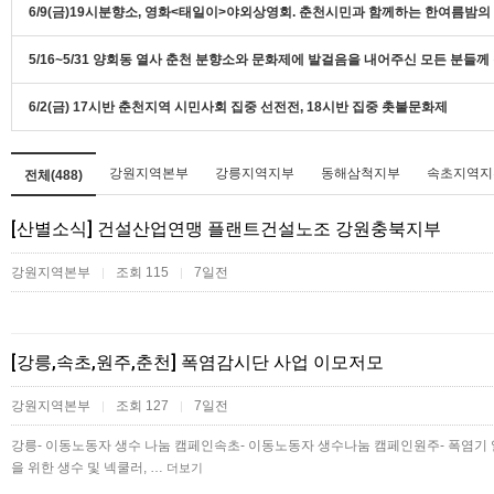
6/9(금)19시분향소, 영화<태일이>야외상영회. 춘천시민과 함께하는 한여름밤
5/16~5/31 양회동 열사 춘천 분향소와 문화제에 발걸음을 내어주신 모든 분들
6/2(금) 17시반 춘천지역 시민사회 집중 선전전, 18시반 집중 촛불문화제
강원지역본부
강릉지역지부
동해삼척지부
속초지역지
전체(488)
[산별소식] 건설산업연맹 플랜트건설노조 강원충북지부
강원지역본부
조회 115
7일전
|
|
[강릉,속초,원주,춘천] 폭염감시단 사업 이모저모
강원지역본부
조회 127
7일전
|
|
강릉- 이동노동자 생수 나눔 캠페인속초- 이동노동자 생수나눔 캠페인원주- 폭염기
을 위한 생수 및 넥쿨러, …
더보기