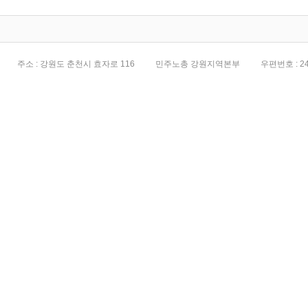
주소 : 강원도 춘천시 효자로 116
민주노총 강원지역본부
우편번호 : 24