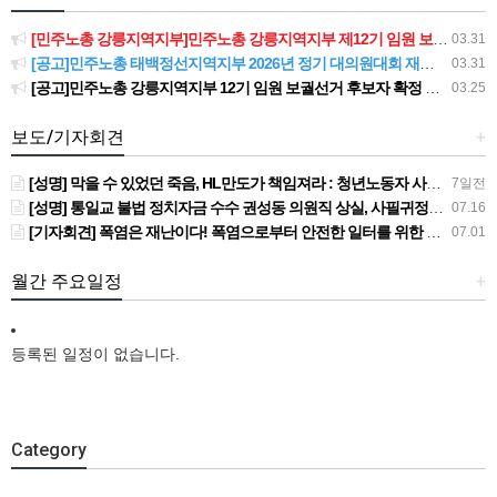
[민주노총 강릉지역지부]민주노총 강릉지역지부 제12기 임원 보궐선거결과 공고
03.31
[공고]민주노총 태백정선지역지부 2026년 정기 대의원대회 재소집 건
03.31
[공고]민주노총 강릉지역지부 12기 임원 보궐선거 후보자 확정 공고
03.25
보도/기자회견
+
[성명] 막을 수 있었던 죽음, HL만도가 책임져라 : 청년노동자 사망사고의 철저한 진상규명과 재발방지 대책 마련하라
7일전
[성명] 통일교 불법 정치자금 수수 권성동 의원직 상실, 사필귀정이다
07.16
[기자회견] 폭염은 재난이다! 폭염으로부터 안전한 일터를 위한 민주노총 강원지역본부 폭염감시단 선포 기자회견
07.01
월간 주요일정
+
등록된 일정이 없습니다.
Category