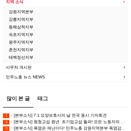
지역 소식
강원지역본부
강릉지역지부
동해삼척지부
속초지역지부
원주지역지부
춘천지역지부
태백정선지부
사무처 게시판
민주노총 뉴스 NEWS
많이 본 글
태그
[본부소식] 7.1 요양보호사의 날 전국 동시 기자회견
1
[본부소식] 원청교섭 원년. 초기업교섭 돌파! 모든 노동자의 노동기본권 쟁취! 민주노총 7.15 총파업대회
2
[본부소식] 폭염은 재난이다! 민주노총 강원지역본부 폭염감시단 선포 기자회견
3