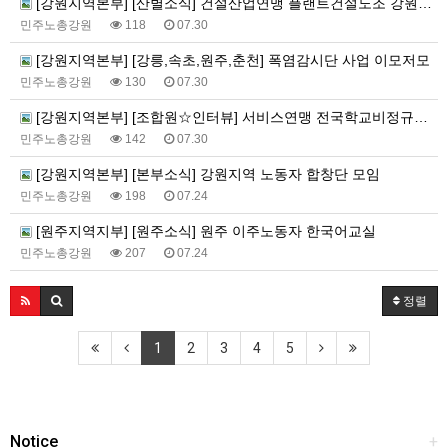
[강원지역본부] [산별소식] 건설산업연맹 플랜트건설노조 강원충북지부
민주노총강원
118
07.30
[강원지역본부] [강릉,속초,원주,춘천] 폭염감시단 사업 이모저모
민주노총강원
130
07.30
[강원지역본부] [조합원☆인터뷰] 서비스연맹 전국학교비정규직노동조합 강원지부 김유미 춘천지회장
민주노총강원
142
07.30
[강원지역본부] [본부소식] 강원지역 노동자 합창단 모임
민주노총강원
198
07.24
[원주지역지부] [원주소식] 원주 이주노동자 한국어교실
민주노총강원
207
07.24
정렬
1
2
3
4
5
Notice
+