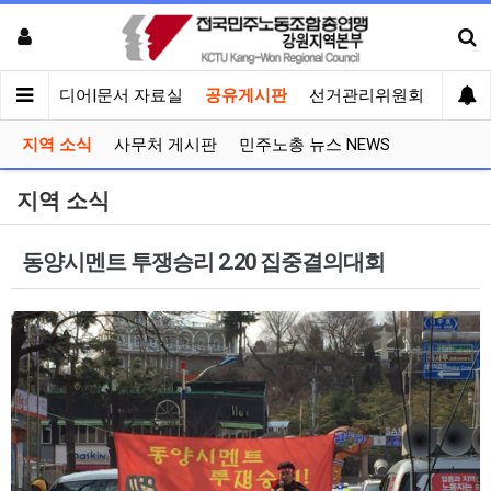
회견
미디어|문서 자료실
공유게시판
선거관리위원회
지역 소식
사무처 게시판
민주노총 뉴스 NEWS
지역 소식
동양시멘트 투쟁승리 2.20 집중결의대회