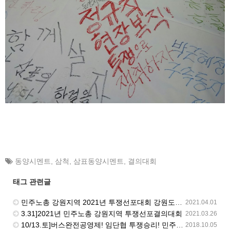
동양시멘트
,
삼척
,
삼표동양시멘트
,
결의대회
태그 관련글
민주노총 강원지역 2021년 투쟁선포대회 강원도청 앞에서 진행
2021.04.01
3.31]2021년 민주노총 강원지역 투쟁선포결의대회
2021.03.26
10/13.토]버스완전공영제! 임단협 투쟁승리! 민주노총 강원지역본부 결의대회
2018.10.05