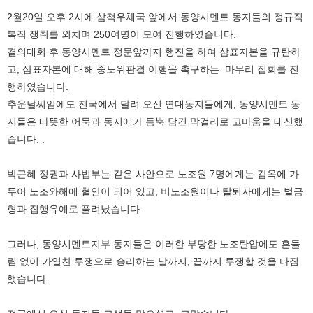
2월20일 오후 2시에 삼척우체국 앞에서 동양시멘트 동지들의 정규직
복직 쟁취를 외치며 250여명이 모여 진행하였습니다.
결의대회 후 동양시멘트 정문앞까지 행진을 하여 삼표자본을 규탄하
고, 삼표자본에 대해 중노위판결 이행을 촉구하는 마무리 집회를 진
행하였습니다.
추운날씨임에도 전국에서 달려 오신 연대동지들에게, 동양시멘트 동
지들은 따뜻한 어묵과 동지애가 듬뿍 담긴 막걸리로 고마움을 대신했
습니다. .
박근혜 정권과 사법부는 같은 사안으로 노조원 7명에게는 감옥에 가
두어 노조와해에 혈안이 되어 있고, 비노조원이나 탈퇴자에게는 벌금
형과 집행유예로 풀려났습니다.
그러나, 동양시멘트지부 동지들은 이러한 부당한 노조탄압에도 흔들
림 없이 가열찬 투쟁으로 승리하는 날까지, 끝까지 투쟁할 것을 다짐
했습니다.