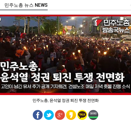
민주노총 뉴스 NEWS
민주노총, 윤석열 정권 퇴진 투쟁 전면화