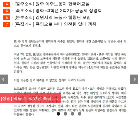
[원주소식] 원주 이주노동자 한국어교실
4
[속초소식] 영화 <3학년 2학기> 공동체 상영회
5
[본부소식] 강원지역 노동자 합창단 모임
6
[특집기사] 폭염으로 부터 안전한 일터 쟁취!
7
Previous
Nex
[성명] 막을 수 있었던 죽음, …