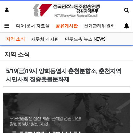
회견
미디어|문서 자료실
공유게시판
선거관리위원회
지역 소식
사무처 게시판
민주노총 뉴스 NEWS
지역 소식
5/19(금)19시 양회동열사 춘천분향소, 춘천지역
시민사회 집중촛불문화제