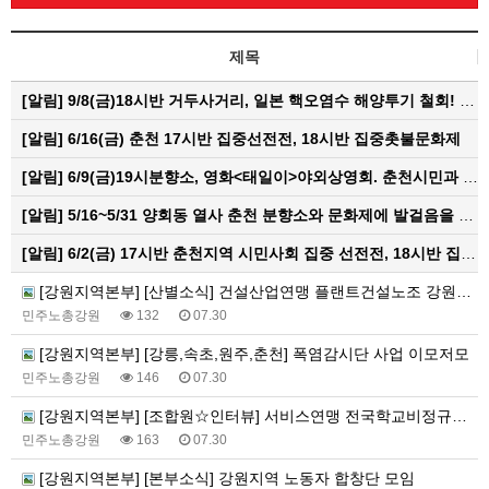
제목
[알림]
9/8(금)18시반 거두사거리, 일본 핵오염수 해양투기 철회! 춘천시민대회
[알림]
6/16(금) 춘천 17시반 집중선전전, 18시반 집중촛불문화제
[알림]
6/9(금)19시분향소, 영화<태일이>야외상영회. 춘천시민과 함께하는 한여름밤의 영화산책
[알림]
5/16~5/31 양회동 열사 춘천 분향소와 문화제에 발걸음을 내어주신 모든 분들께 감사인사를 올립니다.
[알림]
6/2(금) 17시반 춘천지역 시민사회 집중 선전전, 18시반 집중 촛불문화제
[강원지역본부] [산별소식] 건설산업연맹 플랜트건설노조 강원충북지부
민주노총강원
132
07.30
[강원지역본부] [강릉,속초,원주,춘천] 폭염감시단 사업 이모저모
민주노총강원
146
07.30
[강원지역본부] [조합원☆인터뷰] 서비스연맹 전국학교비정규직노동조합 강원지부 김유미 춘천지회장
민주노총강원
163
07.30
[강원지역본부] [본부소식] 강원지역 노동자 합창단 모임