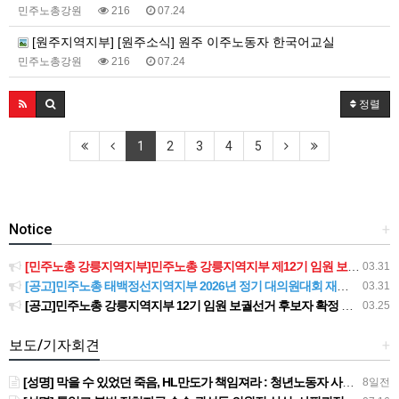
민주노총강원
216
07.24
[원주지역지부] [원주소식] 원주 이주노동자 한국어교실
민주노총강원
216
07.24
정렬
1
2
3
4
5
Notice
+
[민주노총 강릉지역지부]민주노총 강릉지역지부 제12기 임원 보궐선거결과 공고
03.31
[공고]민주노총 태백정선지역지부 2026년 정기 대의원대회 재소집 건
03.31
[공고]민주노총 강릉지역지부 12기 임원 보궐선거 후보자 확정 공고
03.25
보도/기자회견
+
[성명] 막을 수 있었던 죽음, HL만도가 책임져라 : 청년노동자 사망사고의 철저한 진상규명과 재발방지 대책 마련하라
8일전