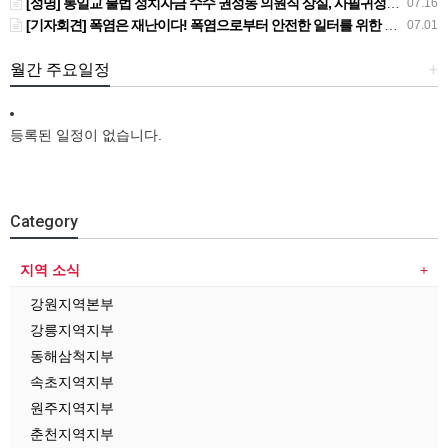
[성명] 통일교 불법 정치자금 수수 권성동 의원직 상실, 사필귀정이다
07.16
[기자회견] 폭염은 재난이다! 폭염으로부터 안전한 일터를 위한 민주노총 강원지역본부 폭염감시단 선포 기자회견
07.01
월간 주요일정
+
등록된 일정이 없습니다.
Category
지역 소식
강원지역본부
강릉지역지부
동해삼척지부
속초지역지부
원주지역지부
춘천지역지부