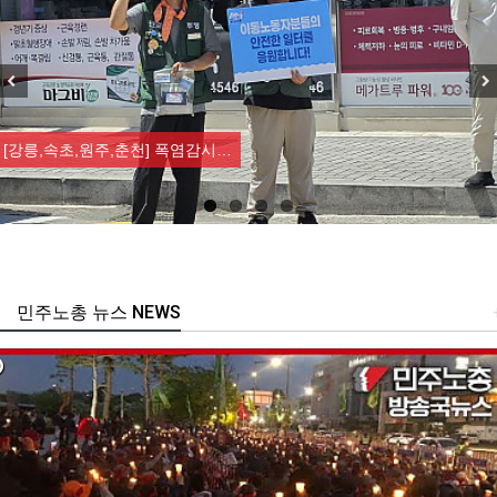
Previous
Nex
[강릉,속초,원주,춘천] 폭염감시…
민주노총 뉴스 NEWS