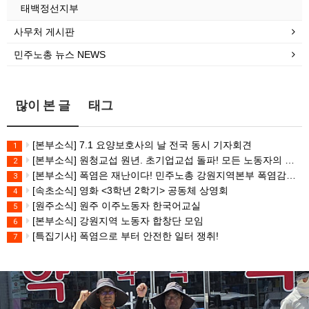
태백정선지부
사무처 게시판
민주노총 뉴스 NEWS
많이 본 글
태그
[본부소식] 7.1 요양보호사의 날 전국 동시 기자회견
1
[본부소식] 원청교섭 원년. 초기업교섭 돌파! 모든 노동자의 노동기본권 쟁취! 민주노총 7.15 총파업대회
2
[본부소식] 폭염은 재난이다! 민주노총 강원지역본부 폭염감시단 선포 기자회견
3
[속초소식] 영화 <3학년 2학기> 공동체 상영회
4
[원주소식] 원주 이주노동자 한국어교실
5
[본부소식] 강원지역 노동자 합창단 모임
6
[특집기사] 폭염으로 부터 안전한 일터 쟁취!
7