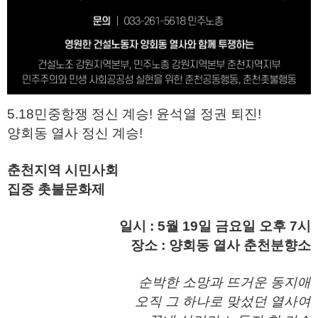
5.18민중항쟁 정신 계승! 윤석열 정권 퇴진!
양회동 열사 정신 계승!
춘천지역 시민사회
집중 촛불문화제
일시 : 5월 19일 금요일 오후 7시
장소 : 양회동 열사 춘천분향소
순박한 소망과 뜨거운 동지애
오직 그 하나로 맞섰던 열사여