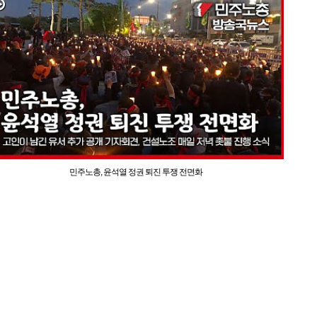
민주노총, 윤석열 정권 퇴진 투쟁 전면화