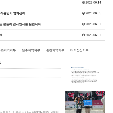
2023.06.14
 한여름밤의 영화산책
2023.06.05
모든 분들께 감사인사를 올립니다.
2023.06.01
화제
2023.06.01
속초지역지부
원주지역지부
춘천지역지부
태백정선지부
부
- 폭염기 얼음생수 나눔 챌린지<원주, N개의