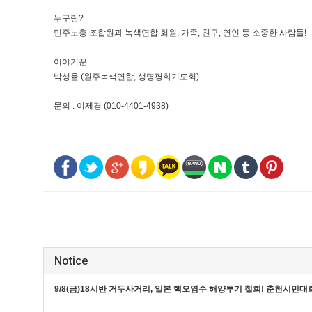
누구랑?
민주노총 조합원과 녹색연합 회원, 가족, 친구, 연인 등 소중한 사람들!
이야기꾼
박성율 (원주녹색연합, 생명평화기도회)
문의 : 이제경 (010-4401-4938)
Notice
9/8(금)18시반 거두사거리, 일본 핵오염수 해양투기 철회! 춘천시민대