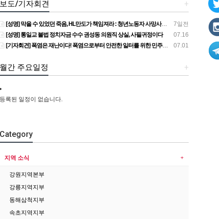
보도/기자회견
+
[성명] 막을 수 있었던 죽음, HL만도가 책임져라 : 청년노동자 사망사고의 철저한 진상규명과 재발방지 대책 마련하라
7일전
[성명] 통일교 불법 정치자금 수수 권성동 의원직 상실, 사필귀정이다
07.16
[기자회견] 폭염은 재난이다! 폭염으로부터 안전한 일터를 위한 민주노총 강원지역본부 폭염감시단 선포 기자회견
07.01
월간 주요일정
+
등록된 일정이 없습니다.
Category
지역 소식
강원지역본부
강릉지역지부
동해삼척지부
속초지역지부