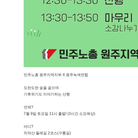
민주노총 원주지역지부 X 원주녹색연합
도란도란 숲을 걸으며
기후위기도 이야기하는 산행
언제?
7월 9일 토요일 11시 출발! (3시간 소요예상)
어디?
치악산 둘레길 2코스(구룡길)