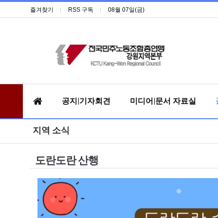
즐겨찾기
RSS 구독
08월 07일(금)
공지|기자회견
미디어|문서 자료실
지역 소식
도란도란 산행