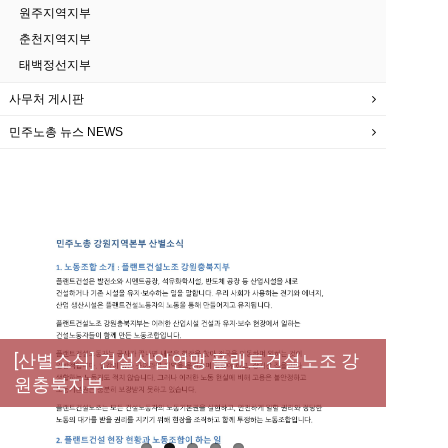
원주지역지부
춘천지역지부
태백정선지부
사무처 게시판
민주노총 뉴스 NEWS
New
[성명] 막을 수 있었던 죽음, HL만도가 책임져
라 : 청년노동자 사망사고의 철저한 진상규명
[산별소식] 건설산업연맹 플랜트건설노조 강
[강릉,속초,원주,춘천] 폭염감시단 사업 이모저
[조합원☆인터뷰] 서비스연맹 전국학교비정
과 재발방지 대책 마련하라
원충북지부
모
규직노동조합 강원지부 김유미 춘천지회장
[본부소식] 강원지역 노동자 합창단 모임