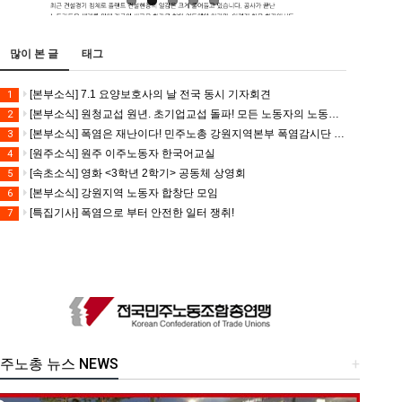
많이 본 글
태그
[본부소식] 7.1 요양보호사의 날 전국 동시 기자회견
1
[본부소식] 원청교섭 원년. 초기업교섭 돌파! 모든 노동자의 노동기본권 쟁취! 민주노총 7.15 총파업대회
2
[본부소식] 폭염은 재난이다! 민주노총 강원지역본부 폭염감시단 선포 기자회견
3
[원주소식] 원주 이주노동자 한국어교실
4
[속초소식] 영화 <3학년 2학기> 공동체 상영회
5
[본부소식] 강원지역 노동자 합창단 모임
6
[특집기사] 폭염으로 부터 안전한 일터 쟁취!
7
주노총 뉴스 NEWS
+