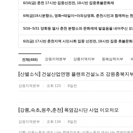
6/16(금) 춘천 17시반 집중선전전, 18시반 집중촛불문화제
6/9(금)19시분향소, 영화<태일이>야외상영회. 춘천시민과 함께하는
5/16~5/31 양회동 열사 춘천 분향소와 문화제에 발걸음을 내어주신 
6/2(금) 17시반 춘천지역 시민사회 집중 선전전, 18시반 집중 촛불문
강원지역본부
강릉지역지부
동해삼척지부
전체(488)
[산별소식] 건설산업연맹 플랜트건설노조 강원충북지
강원지역본부
조회 123
8일전
|
|
[강릉,속초,원주,춘천] 폭염감시단 사업 이모저모
강원지역본부
조회 134
8일전
|
|
강릉- 이동노동자 생수 나눔 캠페인속초- 이동노동자 생수나눔 캠페인원주