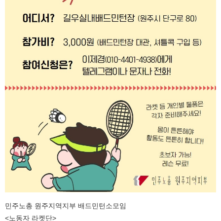
민주노총 원주지역지부 배드민턴소모임
<노동자 라켓단>