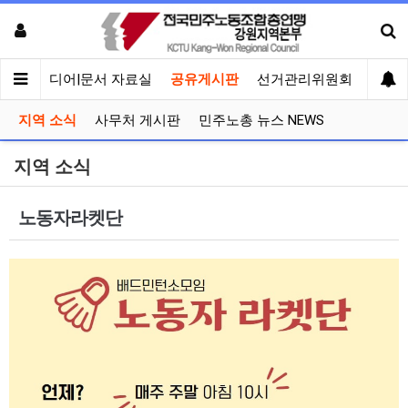
회견
미디어|문서 자료실
공유게시판
선거관리위원회
지역 소식
사무처 게시판
민주노총 뉴스 NEWS
지역 소식
노동자라켓단