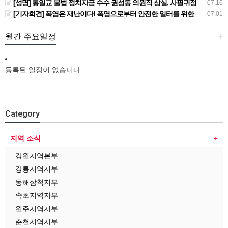
[성명] 통일교 불법 정치자금 수수 권성동 의원직 상실, 사필귀정이다
07.16
[기자회견] 폭염은 재난이다! 폭염으로부터 안전한 일터를 위한 민주노총 강원지역본부 폭염감시단 선포 기자회견
07.01
월간 주요일정
+
등록된 일정이 없습니다.
Category
지역 소식
강원지역본부
강릉지역지부
동해삼척지부
속초지역지부
원주지역지부
춘천지역지부