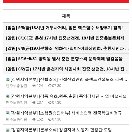
제목
[알림]
9/8(금)18시반 거두사거리, 일본 핵오염수 해양투기 철회! 춘천시민대회
[알림]
6/16(금) 춘천 17시반 집중선전전, 18시반 집중촛불문화제
[알림]
6/9(금)19시분향소, 영화<태일이>야외상영회. 춘천시민과 함께하는 한여름밤의 영화산책
[알림]
5/16~5/31 양회동 열사 춘천 분향소와 문화제에 발걸음을 내어주신 모든 분들께 감사인사를 올립니다.
[알림]
6/2(금) 17시반 춘천지역 시민사회 집중 선전전, 18시반 집중 촛불문화제
[강원지역본부] [산별소식] 건설산업연맹 플랜트건설노조 강원충북지부
민주노총강원
124
07.30
[강원지역본부] [강릉,속초,원주,춘천] 폭염감시단 사업 이모저모
민주노총강원
137
07.30
[강원지역본부] [조합원☆인터뷰] 서비스연맹 전국학교비정규직노동조합 강원지부 김유미 춘천지회장
민주노총강원
152
07.30
[강원지역본부] [본부소식] 강원지역 노동자 합창단 모임