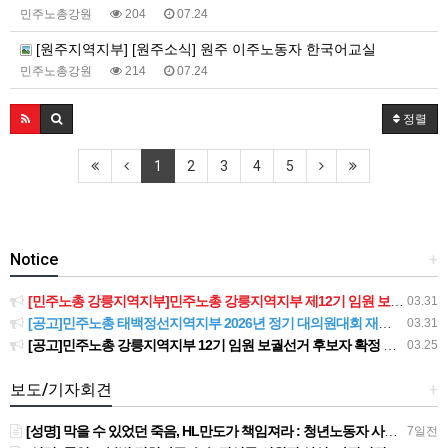
민주노총강원
204
07.24
[원주지역지부] [원주소식] 원주 이주노동자 한국어교실
민주노총강원
214
07.24
정렬
1
2
3
4
5
Notice
+
[민주노총 강릉지역지부]민주노총 강릉지역지부 제12기 임원 보궐선거결과 공고
03.31
[공고]민주노총 태백정선지역지부 2026년 정기 대의원대회 재소집 건
03.31
[공고]민주노총 강릉지역지부 12기 임원 보궐선거 후보자 확정 공고
03.25
보도/기자회견
+
[성명] 막을 수 있었던 죽음, HL만도가 책임져라 : 청년노동자 사망사고의 철저한 진상규명과 재발방지 대책 마련하라
7일전