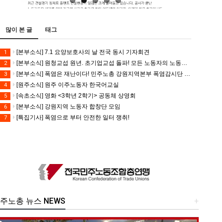
많이 본 글
태그
[본부소식] 7.1 요양보호사의 날 전국 동시 기자회견
1
[본부소식] 원청교섭 원년. 초기업교섭 돌파! 모든 노동자의 노동기본권 쟁취! 민주노총 7.15 총파업대회
2
[본부소식] 폭염은 재난이다! 민주노총 강원지역본부 폭염감시단 선포 기자회견
3
[원주소식] 원주 이주노동자 한국어교실
4
[속초소식] 영화 <3학년 2학기> 공동체 상영회
5
[본부소식] 강원지역 노동자 합창단 모임
6
[특집기사] 폭염으로 부터 안전한 일터 쟁취!
7
주노총 뉴스 NEWS
+