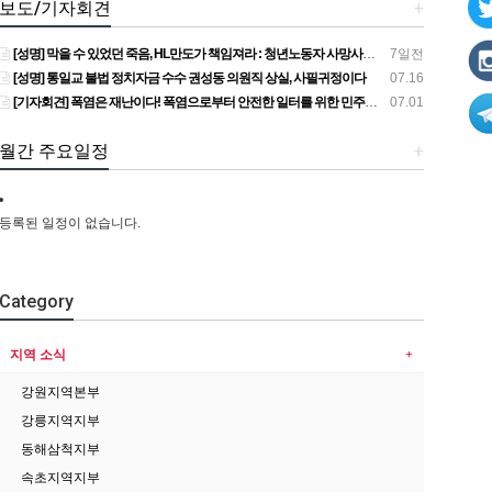
보도/기자회견
+
[성명] 막을 수 있었던 죽음, HL만도가 책임져라 : 청년노동자 사망사고의 철저한 진상규명과 재발방지 대책 마련하라
7일전
[성명] 통일교 불법 정치자금 수수 권성동 의원직 상실, 사필귀정이다
07.16
[기자회견] 폭염은 재난이다! 폭염으로부터 안전한 일터를 위한 민주노총 강원지역본부 폭염감시단 선포 기자회견
07.01
월간 주요일정
+
등록된 일정이 없습니다.
Category
지역 소식
강원지역본부
강릉지역지부
동해삼척지부
속초지역지부