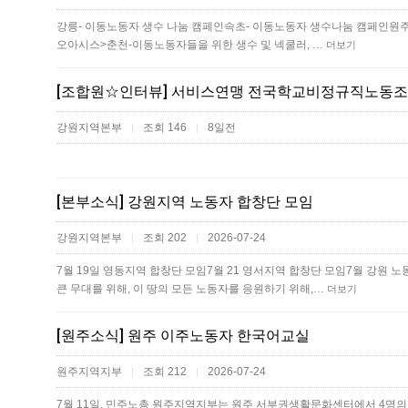
강릉- 이동노동자 생수 나눔 캠페인속초- 이동노동자 생수나눔 캠페인원주
오아시스>춘천-이동노동자들을 위한 생수 및 넥쿨러, …
더보기
[조합원☆인터뷰] 서비스연맹 전국학교비정규직노동조
강원지역본부
조회 146
8일전
|
|
[본부소식] 강원지역 노동자 합창단 모임
강원지역본부
조회 202
2026-07-24
|
|
7월 19일 영동지역 합창단 모임7월 21 영서지역 합창단 모임 7월 강원
큰 무대를 위해, 이 땅의 모든 노동자를 응원하기 위해,…
더보기
[원주소식] 원주 이주노동자 한국어교실
원주지역지부
조회 212
2026-07-24
|
|
7월 11일, 민주노총 원주지역지부는 원주 서부권생활문화센터에서 4명