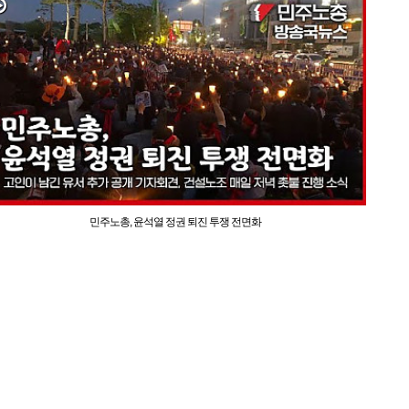
민주노총, 윤석열 정권 퇴진 투쟁 전면화