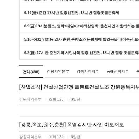
6/16(금) 춘천 17시반 집중선전전, 18시반 집중촛불문화제
6/9(금)19시분향소, 영화<태일이>야외상영회. 춘천시민과 함께하는
5/16~5/31 양회동 열사 춘천 분향소와 문화제에 발걸음을 내어주신 
6/2(금) 17시반 춘천지역 시민사회 집중 선전전, 18시반 집중 촛불문
강원지역본부
강릉지역지부
동해삼척지부
전체(488)
[산별소식] 건설산업연맹 플랜트건설노조 강원충북지
강원지역본부
조회 123
8일전
|
|
[강릉,속초,원주,춘천] 폭염감시단 사업 이모저모
강원지역본부
조회 134
8일전
|
|