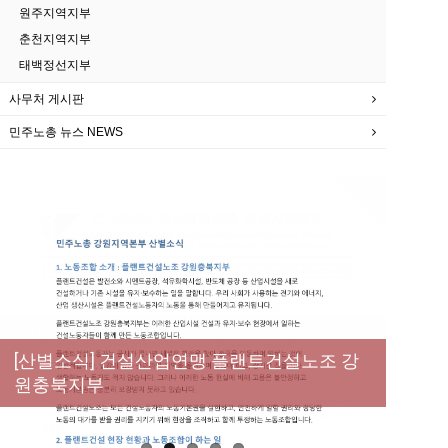
원주지역지부
춘천지역지부
태백정선지부
사무처 게시판
민주노총 뉴스 NEWS
New
[성명] 막을 수 있었던 죽음, HL만도가 책임져
라 : 청년노동자 사망사고의 철저한 진상규명
[산별소식] 건설산업연맹 플랜트건설노조 강
[강릉,속초,원주,춘천] 폭염감시단 사업 이모저
[조합원☆인터뷰] 서비스연맹 전국학교비정
과 재발방지 대책 마련하라
원충북지부
모
규직노동조합 강원지부 김유미 춘천지회장
[본부소식] 강원지역 노동자 합창단 모임