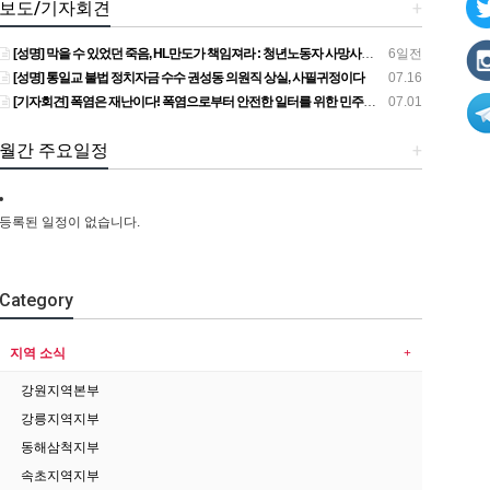
보도/기자회견
+
[성명] 막을 수 있었던 죽음, HL만도가 책임져라 : 청년노동자 사망사고의 철저한 진상규명과 재발방지 대책 마련하라
6일전
[성명] 통일교 불법 정치자금 수수 권성동 의원직 상실, 사필귀정이다
07.16
[기자회견] 폭염은 재난이다! 폭염으로부터 안전한 일터를 위한 민주노총 강원지역본부 폭염감시단 선포 기자회견
07.01
월간 주요일정
+
등록된 일정이 없습니다.
Category
지역 소식
강원지역본부
강릉지역지부
동해삼척지부
속초지역지부