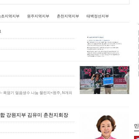
속초지역지부
원주지역지부
춘천지역지부
태백정선지부
부
- 폭염기 얼음생수 나눔 챌린지<원주, N개의
합 강원지부 김유미 춘천지회장
민