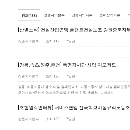
강원지역본부
강릉지역지부
동해삼척지부
전체(488)
[산별소식] 건설산업연맹 플랜트건설노조 강원충북지
강원지역본부
조회 112
7일전
|
|
[강릉,속초,원주,춘천] 폭염감시단 사업 이모저모
강원지역본부
조회 126
7일전
|
|
강릉- 이동노동자 생수 나눔 캠페인속초- 이동노동자 생수나눔 캠페인원주
오아시스>춘천-이동노동자들을 위한 생수 및 넥쿨러, …
더보기
[조합원☆인터뷰] 서비스연맹 전국학교비정규직노동조
강원지역본부
조회 133
7일전
|
|