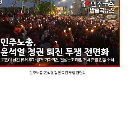
민주노총, 윤석열 정권 퇴진 투쟁 전면화