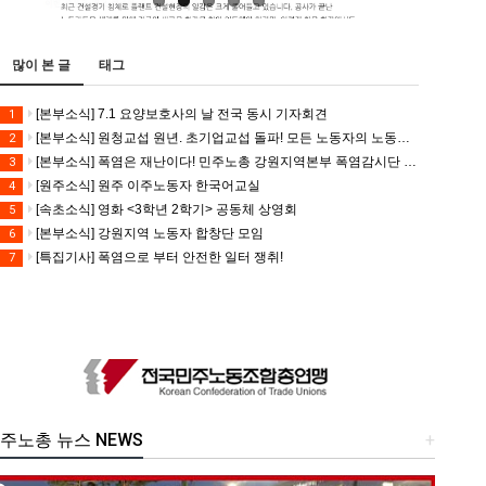
많이 본 글
태그
[본부소식] 7.1 요양보호사의 날 전국 동시 기자회견
1
[본부소식] 원청교섭 원년. 초기업교섭 돌파! 모든 노동자의 노동기본권 쟁취! 민주노총 7.15 총파업대회
2
[본부소식] 폭염은 재난이다! 민주노총 강원지역본부 폭염감시단 선포 기자회견
3
[원주소식] 원주 이주노동자 한국어교실
4
[속초소식] 영화 <3학년 2학기> 공동체 상영회
5
[본부소식] 강원지역 노동자 합창단 모임
6
[특집기사] 폭염으로 부터 안전한 일터 쟁취!
7
주노총 뉴스 NEWS
+