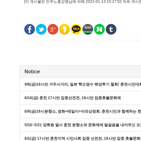
[이 게시물은 민주노총강원님에 의해 2022-01-13 15:27:02 자유 게시
Notice
9/8(금)18시반 거두사거리, 일본 핵오염수 해양투기 철회! 춘천시민대
6/16(금) 춘천 17시반 집중선전전, 18시반 집중촛불문화제
6/9(금)19시분향소, 영화<태일이>야외상영회. 춘천시민과 함께하는
5/16~5/31 양회동 열사 춘천 분향소와 문화제에 발걸음을 내어주신 
6/2(금) 17시반 춘천지역 시민사회 집중 선전전, 18시반 집중 촛불문