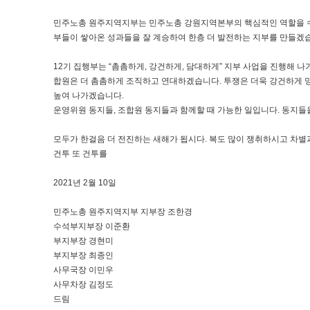
민주노총 원주지역지부는 민주노총 강원지역본부의 핵심적인 역할을 수행
부들이 쌓아온 성과들을 잘 계승하여 한층 더 발전하는 지부를 만들겠
12기 집행부는 “촘촘하게, 강건하게, 담대하게” 지부 사업을 진행해 
합원은 더 촘촘하게 조직하고 연대하겠습니다. 투쟁은 더욱 강건하게 
높여 나가겠습니다.
운영위원 동지들, 조합원 동지들과 함께할 때 가능한 일입니다. 동지들
모두가 한걸음 더 전진하는 새해가 됩시다. 복도 많이 쟁취하시고 차별
건투 또 건투를
2021년 2월 10일
민주노총 원주지역지부 지부장 조한경
수석부지부장 이준환
부지부장 경현미
부지부장 최종인
사무국장 이민우
사무차장 김정도
드림