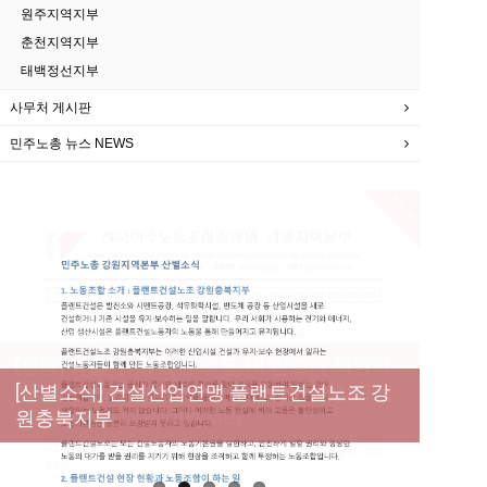
원주지역지부
춘천지역지부
태백정선지부
사무처 게시판
민주노총 뉴스 NEWS
New
[성명] 막을 수 있었던 죽음, HL만도가 책임져
라 : 청년노동자 사망사고의 철저한 진상규명
[산별소식] 건설산업연맹 플랜트건설노조 강
[강릉,속초,원주,춘천] 폭염감시단 사업 이모저
[조합원☆인터뷰] 서비스연맹 전국학교비정
과 재발방지 대책 마련하라
원충북지부
모
규직노동조합 강원지부 김유미 춘천지회장
[본부소식] 강원지역 노동자 합창단 모임