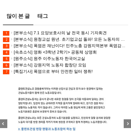
많이 본 글
태그
[본부소식] 7.1 요양보호사의 날 전국 동시 기자회견
1
[본부소식] 원청교섭 원년. 초기업교섭 돌파! 모든 노동자의 노동기본권 쟁취! 민주노총 7.15 총파업대회
2
[본부소식] 폭염은 재난이다! 민주노총 강원지역본부 폭염감시단 선포 기자회견
3
[속초소식] 영화 <3학년 2학기> 공동체 상영회
4
[원주소식] 원주 이주노동자 한국어교실
5
[본부소식] 강원지역 노동자 합창단 모임
6
[특집기사] 폭염으로 부터 안전한 일터 쟁취!
7