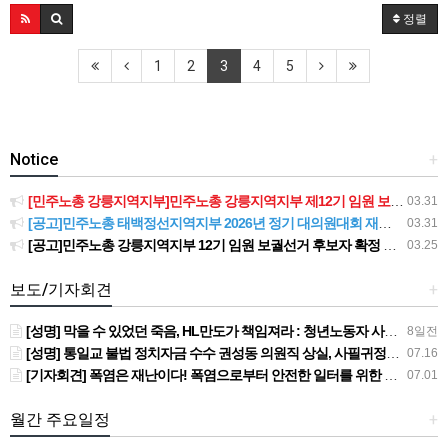
정렬
1
2
3
4
5
Notice
+
[민주노총 강릉지역지부]민주노총 강릉지역지부 제12기 임원 보궐선거결과 공고
03.31
[공고]민주노총 태백정선지역지부 2026년 정기 대의원대회 재소집 건
03.31
[공고]민주노총 강릉지역지부 12기 임원 보궐선거 후보자 확정 공고
03.25
보도/기자회견
+
[성명] 막을 수 있었던 죽음, HL만도가 책임져라 : 청년노동자 사망사고의 철저한 진상규명과 재발방지 대책 마련하라
8일전
[성명] 통일교 불법 정치자금 수수 권성동 의원직 상실, 사필귀정이다
07.16
[기자회견] 폭염은 재난이다! 폭염으로부터 안전한 일터를 위한 민주노총 강원지역본부 폭염감시단 선포 기자회견
07.01
월간 주요일정
+