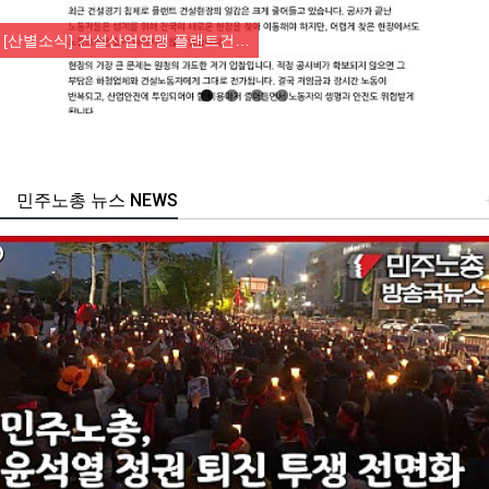
Previous
Nex
[산별소식] 건설산업연맹 플랜트건…
민주노총 뉴스 NEWS