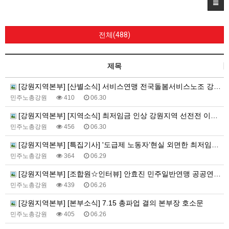
전체(488)
제목
[강원지역본부] [산별소식] 서비스연맹 전국돌봄서비스노조 강원지부 강순득 조합원으로 부터...
민주노총강원
410
06.30
[강원지역본부] [지역소식] 최저임금 인상 강원지역 선전전 이모저모
민주노총강원
456
06.30
[강원지역본부] [특집기사] '도급제 노동자’현실 외면한 최저임금위원회, 모든 노동자에게 최저임금을!
민주노총강원
364
06.29
[강원지역본부] [조합원☆인터뷰] 안효진 민주일반연맹 공공연대노조 아이돌봄 강원지부 춘천지회 조합원 인터뷰
민주노총강원
439
06.26
[강원지역본부] [본부소식] 7.15 총파업 결의 본부장 호소문
민주노총강원
405
06.26