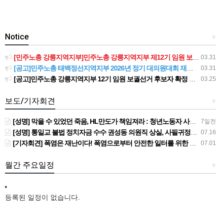
Notice
+
[민주노총 강릉지역지부]민주노총 강릉지역지부 제12기 임원 보궐선거결과 공고
03.31
[공고]민주노총 태백정선지역지부 2026년 정기 대의원대회 재소집 건
03.31
[공고]민주노총 강릉지역지부 12기 임원 보궐선거 후보자 확정 공고
03.25
보도/기자회견
+
[성명] 막을 수 있었던 죽음, HL만도가 책임져라 : 청년노동자 사망사고의 철저한 진상규명과 재발방지 대책 마련하라
7일전
[성명] 통일교 불법 정치자금 수수 권성동 의원직 상실, 사필귀정이다
07.16
[기자회견] 폭염은 재난이다! 폭염으로부터 안전한 일터를 위한 민주노총 강원지역본부 폭염감시단 선포 기자회견
07.01
월간 주요일정
+
등록된 일정이 없습니다.