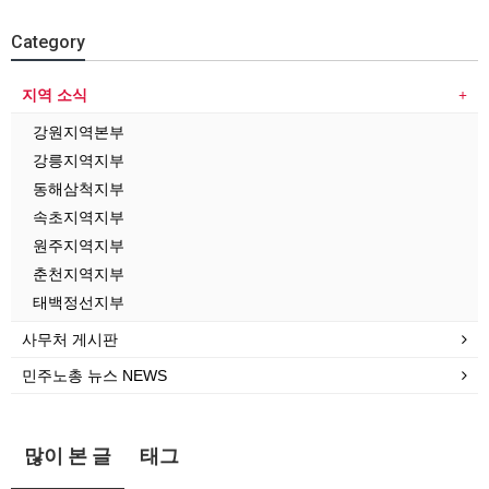
Category
지역 소식
강원지역본부
강릉지역지부
동해삼척지부
속초지역지부
원주지역지부
춘천지역지부
태백정선지부
사무처 게시판
민주노총 뉴스 NEWS
많이 본 글
태그