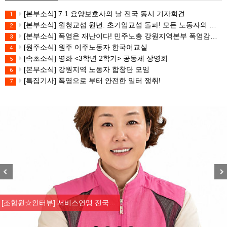
[본부소식] 7.1 요양보호사의 날 전국 동시 기자회견
1
[본부소식] 원청교섭 원년. 초기업교섭 돌파! 모든 노동자의 노동기본권 쟁취! 민주노총 7.15 총파업대회
2
[본부소식] 폭염은 재난이다! 민주노총 강원지역본부 폭염감시단 선포 기자회견
3
[원주소식] 원주 이주노동자 한국어교실
4
[속초소식] 영화 <3학년 2학기> 공동체 상영회
5
[본부소식] 강원지역 노동자 합창단 모임
6
[특집기사] 폭염으로 부터 안전한 일터 쟁취!
7
Previous
Nex
[조합원☆인터뷰] 서비스연맹 전국…