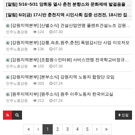
[알림]
5/16~5/31 양회동 열사 춘천 분향소와 문화제에 발걸음을 내어주신 모든 분들께 감사인사를 올립니다.
[알림]
6/2(금) 17시반 춘천지역 시민사회 집중 선전전, 18시반 집중 촛불문화제
[강원지역본부] [산별소식] 건설산업연맹 플랜트건설노조 강원충북지부
민주노총강원
124
07.30
[강원지역본부] [강릉,속초,원주,춘천] 폭염감시단 사업 이모저모
민주노총강원
136
07.30
[강원지역본부] [조합원☆인터뷰] 서비스연맹 전국학교비정규직노동조합 강원지부 김유미 춘천지회장
민주노총강원
150
07.30
[강원지역본부] [본부소식] 강원지역 노동자 합창단 모임
민주노총강원
203
07.24
[원주지역지부] [원주소식] 원주 이주노동자 한국어교실
민주노총강원
213
07.24
정렬
1
2
3
4
5