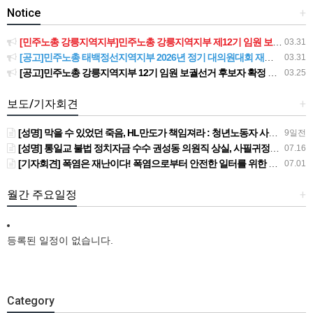
Notice
+
[민주노총 강릉지역지부]민주노총 강릉지역지부 제12기 임원 보궐선거결과 공고
03.31
[공고]민주노총 태백정선지역지부 2026년 정기 대의원대회 재소집 건
03.31
[공고]민주노총 강릉지역지부 12기 임원 보궐선거 후보자 확정 공고
03.25
보도/기자회견
+
[성명] 막을 수 있었던 죽음, HL만도가 책임져라 : 청년노동자 사망사고의 철저한 진상규명과 재발방지 대책 마련하라
9일전
[성명] 통일교 불법 정치자금 수수 권성동 의원직 상실, 사필귀정이다
07.16
[기자회견] 폭염은 재난이다! 폭염으로부터 안전한 일터를 위한 민주노총 강원지역본부 폭염감시단 선포 기자회견
07.01
월간 주요일정
+
등록된 일정이 없습니다.
Category