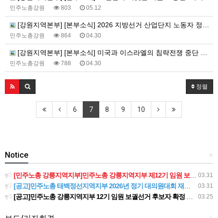
민주노총강원
803
05.12
[강원지역본부] [본부소식] 2026 지방선거 산업단지 노동자 정책요구 서명운동+노동자 안전권 요구 집중 선전전
민주노총강원
864
04.30
[강원지역본부] [본부소식] 미국과 이스라엘의 침략전쟁 중단 및 호르무즈 해협 파병 거부 국민동의청원 대시민 캠페인
민주노총강원
788
04.30
정렬
6
7
8
9
10
Notice
+
[민주노총 강릉지역지부]민주노총 강릉지역지부 제12기 임원 보궐선거결과 공고
03.31
[공고]민주노총 태백정선지역지부 2026년 정기 대의원대회 재소집 건
03.31
[공고]민주노총 강릉지역지부 12기 임원 보궐선거 후보자 확정 공고
03.25