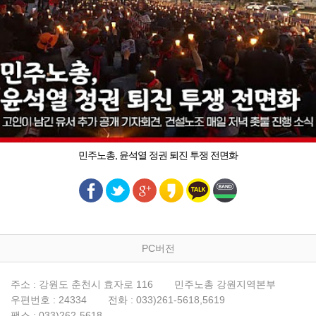
민주노총, 윤석열 정권 퇴진 투쟁 전면화
PC버전
주소 : 강원도 춘천시 효자로 116
민주노총 강원지역본부
우편번호 : 24334
전화 : 033)261-5618,5619
팩스 : 033)262-5618