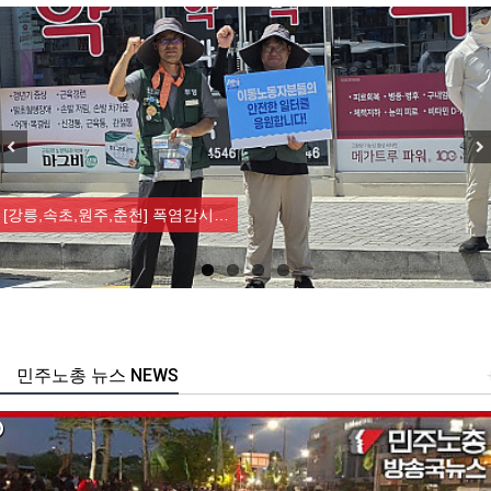
Previous
Nex
[강릉,속초,원주,춘천] 폭염감시…
민주노총 뉴스 NEWS