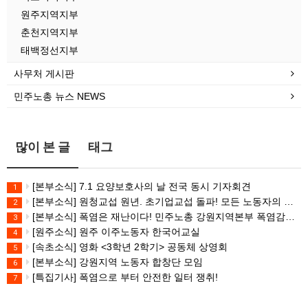
원주지역지부
춘천지역지부
태백정선지부
사무처 게시판
민주노총 뉴스 NEWS
많이 본 글
태그
[본부소식] 7.1 요양보호사의 날 전국 동시 기자회견
1
[본부소식] 원청교섭 원년. 초기업교섭 돌파! 모든 노동자의 노동기본권 쟁취! 민주노총 7.15 총파업대회
2
[본부소식] 폭염은 재난이다! 민주노총 강원지역본부 폭염감시단 선포 기자회견
3
[원주소식] 원주 이주노동자 한국어교실
4
[속초소식] 영화 <3학년 2학기> 공동체 상영회
5
[본부소식] 강원지역 노동자 합창단 모임
6
[특집기사] 폭염으로 부터 안전한 일터 쟁취!
7