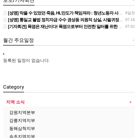
보도/기자회견
+
[성명] 막을 수 있었던 죽음, HL만도가 책임져라 : 청년노동자 사망사고의 철저한 진상규명과 재발방지 대책 마련하라
6일전
[성명] 통일교 불법 정치자금 수수 권성동 의원직 상실, 사필귀정이다
07.16
[기자회견] 폭염은 재난이다! 폭염으로부터 안전한 일터를 위한 민주노총 강원지역본부 폭염감시단 선포 기자회견
07.01
월간 주요일정
+
등록된 일정이 없습니다.
Category
지역 소식
강원지역본부
강릉지역지부
동해삼척지부
속초지역지부