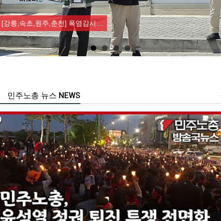
Previous
Nex
[강릉,속초,원주,춘천] 폭염감시…
민주노총 뉴스 NEWS