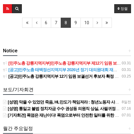
정렬
6
7
8
9
10
Notice
+
[민주노총 강릉지역지부]민주노총 강릉지역지부 제12기 임원 보궐선거결과 공고
03.31
[공고]민주노총 태백정선지역지부 2026년 정기 대의원대회 재소집 건
03.31
[공고]민주노총 강릉지역지부 12기 임원 보궐선거 후보자 확정 공고
03.25
보도/기자회견
+
[성명] 막을 수 있었던 죽음, HL만도가 책임져라 : 청년노동자 사망사고의 철저한 진상규명과 재발방지 대책 마련하라
8일전
[성명] 통일교 불법 정치자금 수수 권성동 의원직 상실, 사필귀정이다
07.16
[기자회견] 폭염은 재난이다! 폭염으로부터 안전한 일터를 위한 민주노총 강원지역본부 폭염감시단 선포 기자회견
07.01
월간 주요일정
+