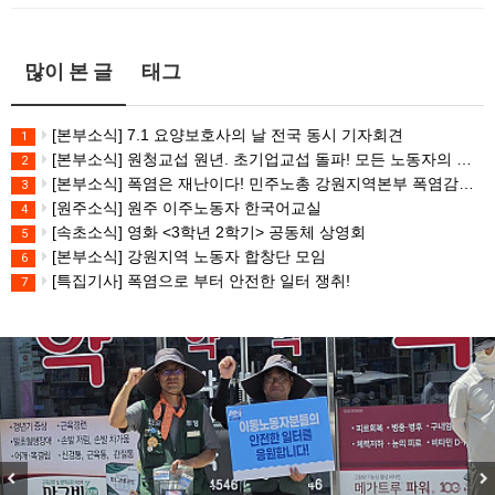
많이 본 글
태그
[본부소식] 7.1 요양보호사의 날 전국 동시 기자회견
1
[본부소식] 원청교섭 원년. 초기업교섭 돌파! 모든 노동자의 노동기본권 쟁취! 민주노총 7.15 총파업대회
2
[본부소식] 폭염은 재난이다! 민주노총 강원지역본부 폭염감시단 선포 기자회견
3
[원주소식] 원주 이주노동자 한국어교실
4
[속초소식] 영화 <3학년 2학기> 공동체 상영회
5
[본부소식] 강원지역 노동자 합창단 모임
6
[특집기사] 폭염으로 부터 안전한 일터 쟁취!
7