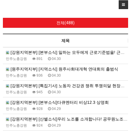
전체(488)
제목
[강원지역본부] [본부소식] 일하는 모두에게 근로기준법을! 근로기준법 전면 적용 캠페인
민주노총강원
891
04.30
[원주지역지부] [지역소식] 원주사회대개혁 연대회의 출범식
민주노총강원
936
04.30
[강원지역본부] [특집기사] 노동자 건강권 쟁취 투쟁의달 현장의 소리 특집기
민주노총강원
945
04.30
[강원지역본부] [본부소식]다큐멘터리 비상12.3 상영회
민주노총강원
928
04.29
[강원지역본부] [산별소식]우리 노조를 소개합니다! 공무원노조 소방본부 강원소방지부 소개
민주노총강원
924
04.29