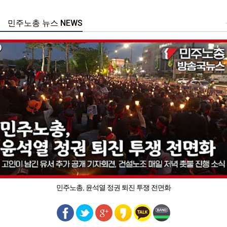
민주노총 뉴스 NEWS
민주노총, 윤석열 정권 퇴진 투쟁 전면화