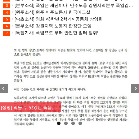
[본부소식] 폭염은 재난이다! 민주노총 강원지역본부 폭염감시단 선포 기자회견
3
[원주소식] 원주 이주노동자 한국어교실
4
[속초소식] 영화 <3학년 2학기> 공동체 상영회
5
[본부소식] 강원지역 노동자 합창단 모임
6
[특집기사] 폭염으로 부터 안전한 일터 쟁취!
7
Previous
Nex
[성명] 막을 수 있었던 죽음, …