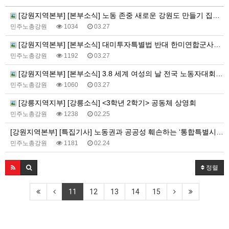
[강원지역본부] [본부소식] 노동 존중 새로운 강원도 만들기 집중 실천 보고
민주노총강원
1034
03.27
[강원지역본부] [본부소식] 대미투자특별법 반대 한미연합군사연습 중단 촉구 투쟁 보고
민주노총강원
1192
03.27
[강원지역본부] [본부소식] 3.8 세계 여성의 날 전국 노동자대회 참여
민주노총강원
1060
03.27
[강릉지역지부] [강릉소식] <3학년 2학기> 공동체 상영회
민주노총강원
1238
02.25
[강원지역본부] [특집기사] 노동권과 공공성 훼손하는 ‘통합특별시법’, 민주노총이 막아야 합니다!
민주노총강원
1181
02.24
정렬
11
12
13
14
15