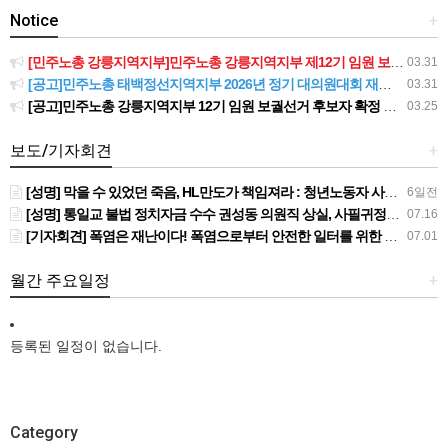
Notice
+
[민주노총 강릉지역지부]민주노총 강릉지역지부 제12기 임원 보궐선거결과 공고
03.31
[공고]민주노총 태백정선지역지부 2026년 정기 대의원대회 재소집 건
03.31
[공고]민주노총 강릉지역지부 12기 임원 보궐선거 후보자 확정 공고
03.25
보도/기자회견
+
[성명] 막을 수 있었던 죽음, HL만도가 책임져라 : 청년노동자 사망사고의 철저한 진상규명과 재발방지 대책 마련하라
6일전
[성명] 통일교 불법 정치자금 수수 권성동 의원직 상실, 사필귀정이다
07.16
[기자회견] 폭염은 재난이다! 폭염으로부터 안전한 일터를 위한 민주노총 강원지역본부 폭염감시단 선포 기자회견
07.01
월간 주요일정
+
등록된 일정이 없습니다.
Category