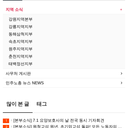
지역 소식
강원지역본부
강릉지역지부
동해삼척지부
속초지역지부
원주지역지부
춘천지역지부
태백정선지부
사무처 게시판
민주노총 뉴스 NEWS
많이 본 글
태그
[본부소식] 7.1 요양보호사의 날 전국 동시 기자회견
1
[본부소식] 원청교섭 원년. 초기업교섭 돌파! 모든 노동자의 노동기본권 쟁취! 민주노총 7.15 총파업대회
2