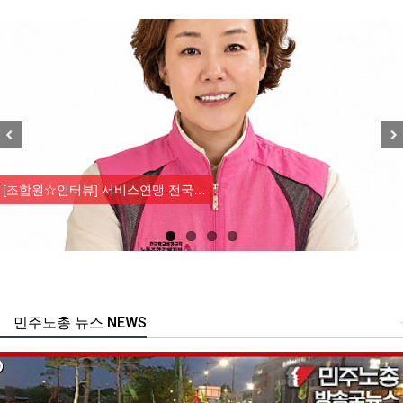
Previous
Nex
[조합원☆인터뷰] 서비스연맹 전국…
민주노총 뉴스 NEWS