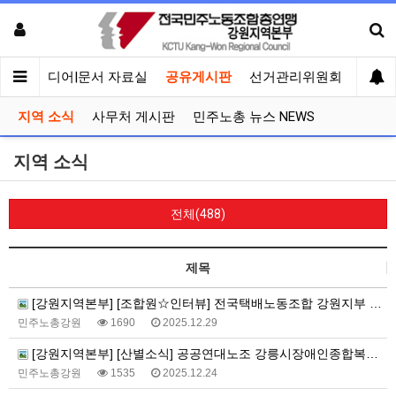
회견
미디어|문서 자료실
공유게시판
선거관리위원회
지역 소식
사무처 게시판
민주노총 뉴스 NEWS
지역 소식
전체(488)
제목
[강원지역본부] [조합원☆인터뷰] 전국택배노동조합 강원지부 롯데춘천지회장 서정훈동지
민주노총강원
1690
2025.12.29
[강원지역본부] [산별소식] 공공연대노조 강릉시장애인종합복지관지회로부터
민주노총강원
1535
2025.12.24