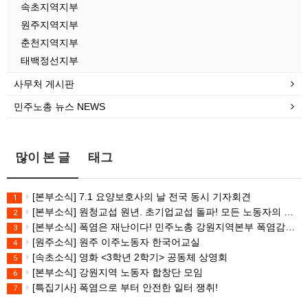
속초지역지부
원주지역지부
춘천지역지부
태백정선지부
사무처 게시판
민주노총 뉴스 NEWS
많이 본 글
태그
[본부소식] 7.1 요양보호사의 날 전국 동시 기자회견
1
[본부소식] 원청교섭 원년. 초기업교섭 돌파! 모든 노동자의 노동기본권 쟁취! 민주노총 7.15 총파업대회
2
[본부소식] 폭염은 재난이다! 민주노총 강원지역본부 폭염감시단 선포 기자회견
3
[원주소식] 원주 이주노동자 한국어교실
4
[속초소식] 영화 <3학년 2학기> 공동체 상영회
5
[본부소식] 강원지역 노동자 합창단 모임
6
[특집기사] 폭염으로 부터 안전한 일터 쟁취!
7