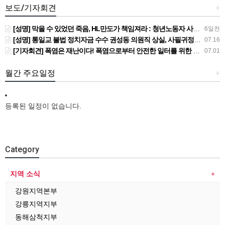
보도/기자회견
+
[성명] 막을 수 있었던 죽음, HL만도가 책임져라 : 청년노동자 사망사고의 철저한 진상규명과 재발방지 대책 마련하라
6일전
[성명] 통일교 불법 정치자금 수수 권성동 의원직 상실, 사필귀정이다
07.16
[기자회견] 폭염은 재난이다! 폭염으로부터 안전한 일터를 위한 민주노총 강원지역본부 폭염감시단 선포 기자회견
07.01
월간 주요일정
+
등록된 일정이 없습니다.
Category
지역 소식
강원지역본부
강릉지역지부
동해삼척지부