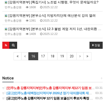
[강원지역본부] [특집기사] 노조법 시행령, 무엇이 문제일까요?
민주노총강원
1608
2025.12.22
[강원지역본부] [본부소식] 지방자치단체 예산분석 강의 열려
민주노총강원
1391
2025.12.22
[강원지역본부] [본부소식] 12.3 불법 계엄 저지 1년, 내란외환 청산-사회대개혁! 강원지역 공동행동 및 기자회견
민주노총강원
1409
2025.12.22
정렬
16
17
18
19
20
Notice
+
[민주노총 강릉지역지부]민주노총 강릉지역지부 제12기 임원 보궐선거결과 공고
03.31
[공고]민주노총 태백정선지역지부 2026년 정기 대의원대회 재소집 건
03.31
[공고]민주노총 강릉지역지부 12기 임원 보궐선거 후보자 확정 공고
03.25