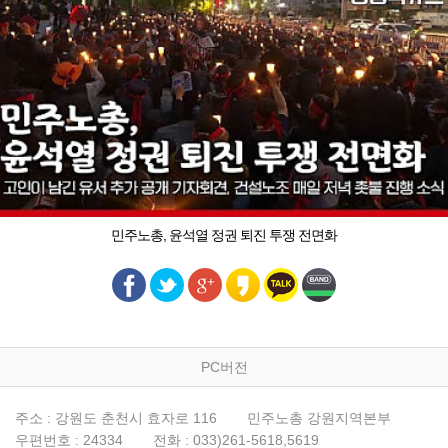
민주노총, 윤석열 정권 퇴진 투쟁 전면화
PC버전
주소 : 강원도 춘천시 효자로 116
민주노총 강원지역본부
우편번호 : 24334
전화 : 033)261-5618,5619