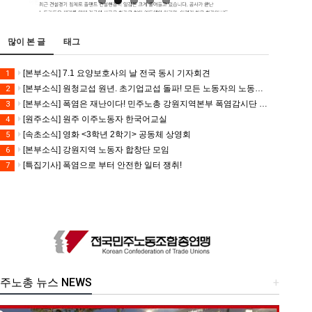
많이 본 글
태그
[본부소식] 7.1 요양보호사의 날 전국 동시 기자회견
1
[본부소식] 원청교섭 원년. 초기업교섭 돌파! 모든 노동자의 노동기본권 쟁취! 민주노총 7.15 총파업대회
2
[본부소식] 폭염은 재난이다! 민주노총 강원지역본부 폭염감시단 선포 기자회견
3
[원주소식] 원주 이주노동자 한국어교실
4
[속초소식] 영화 <3학년 2학기> 공동체 상영회
5
[본부소식] 강원지역 노동자 합창단 모임
6
[특집기사] 폭염으로 부터 안전한 일터 쟁취!
7
주노총 뉴스 NEWS
+