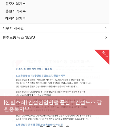
원주지역지부
춘천지역지부
태백정선지부
사무처 게시판
민주노총 뉴스 NEWS
New
New
New
New
[성명] 막을 수 있었던 죽음, HL만도가 책임져
라 : 청년노동자 사망사고의 철저한 진상규명
[산별소식] 건설산업연맹 플랜트건설노조 강
[강릉,속초,원주,춘천] 폭염감시단 사업 이모저
[조합원☆인터뷰] 서비스연맹 전국학교비정
과 재발방지 대책 마련하라
원충북지부
모
규직노동조합 강원지부 김유미 춘천지회장
[본부소식] 강원지역 노동자 합창단 모임