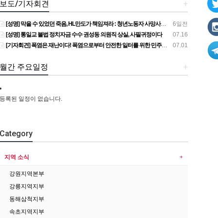
보도/기자회견
+
[성명] 막을 수 있었던 죽음, HL만도가 책임져라 : 청년노동자 사망사고의 철저한 진상규명과 재발방지 대책 마련하라
6일전
[성명] 통일교 불법 정치자금 수수 권성동 의원직 상실, 사필귀정이다
07.16
[기자회견] 폭염은 재난이다! 폭염으로부터 안전한 일터를 위한 민주노총 강원지역본부 폭염감시단 선포 기자회견
07.01
월간 주요일정
+
등록된 일정이 없습니다.
Category
지역 소식
강원지역본부
강릉지역지부
동해삼척지부
속초지역지부