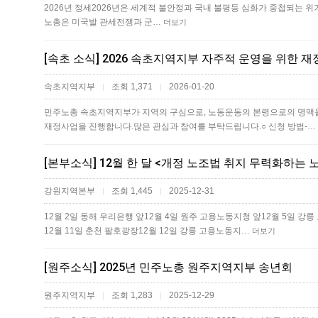
2026년 정​세2026년은 세계적 불안정과 국내 불평등 심화가 중첩되는 
노총은 미국발 관세전쟁과 군…
더보기
[속초 소식] 2026 속초지역지부 자주적 운영을 위한 재정
속초지역지부
조회 1,371
2026-01-20
|
|
민주노총 속초지역지부가 지역의 구심으로, 노동운동의 본령으로의 명맥
재정사업을 진행합니다.많은 관심과 참여를 부탁드립니다.○ 신청 방법-…
강원지역본부
조회 1,445
2025-12-31
|
|
12월 2일 동해 우리은행 앞12월 4일 원주 고용노동지청 앞12월 5일 강
12월 11일 춘천 팔호광장12월 12일 강릉 고용노동지…
더보기
[원주소식] 2025년 민주노총 원주지역지부 송년회
원주지역지부
조회 1,283
2025-12-29
|
|