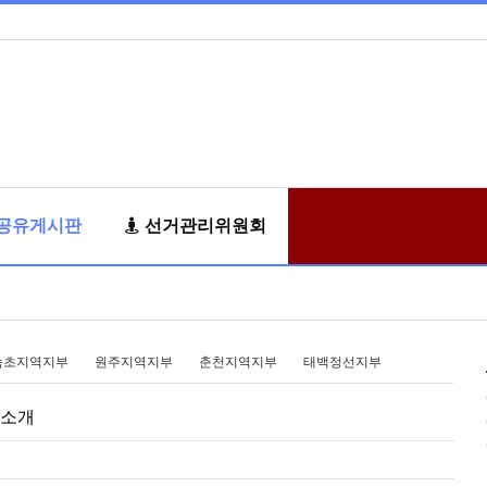
공유게시판
선거관리위원회
속초지역지부
원주지역지부
춘천지역지부
태백정선지부
 소개