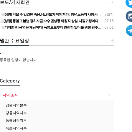
보도/기자회견
+
[성명] 막을 수 있었던 죽음, HL만도가 책임져라 : 청년노동자 사망사고의 철저한 진상규명과 재발방지 대책 마련하라
7일전
[성명] 통일교 불법 정치자금 수수 권성동 의원직 상실, 사필귀정이다
07.16
[기자회견] 폭염은 재난이다! 폭염으로부터 안전한 일터를 위한 민주노총 강원지역본부 폭염감시단 선포 기자회견
07.01
월간 주요일정
+
등록된 일정이 없습니다.
Category
지역 소식
강원지역본부
강릉지역지부
동해삼척지부
속초지역지부