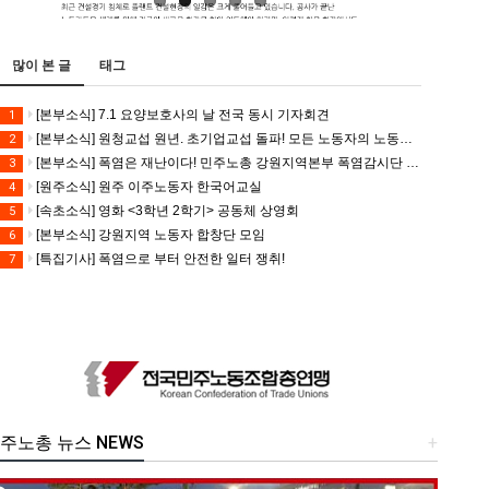
많이 본 글
태그
[본부소식] 7.1 요양보호사의 날 전국 동시 기자회견
1
[본부소식] 원청교섭 원년. 초기업교섭 돌파! 모든 노동자의 노동기본권 쟁취! 민주노총 7.15 총파업대회
2
[본부소식] 폭염은 재난이다! 민주노총 강원지역본부 폭염감시단 선포 기자회견
3
[원주소식] 원주 이주노동자 한국어교실
4
[속초소식] 영화 <3학년 2학기> 공동체 상영회
5
[본부소식] 강원지역 노동자 합창단 모임
6
[특집기사] 폭염으로 부터 안전한 일터 쟁취!
7
주노총 뉴스 NEWS
+