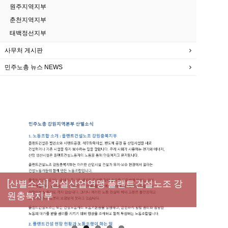
원주지역지부
춘천지역지부
태백정선지부
사무처 게시판
민주노총 뉴스 NEWS
New
[성명] 막을 수 있었던 죽음, HL만도가 책임져
라 : 청년노동자 사망사고의 철저한 진상규명
[산별소식] 건설산업연맹 플랜트건설노조 강
[강릉,속초,원주,춘천] 폭염감시단 사업 이모저
[조합원☆인터뷰] 서비스연맹 전국학교비정
과 재발방지 대책 마련하라
원충북지부
모
규직노동조합 강원지부 김유미 춘천지회장
[본부소식] 강원지역 노동자 합창단 모임