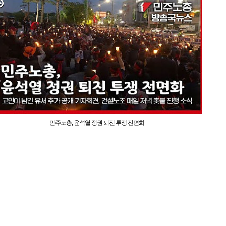
민주노총, 윤석열 정권 퇴진 투쟁 전면화