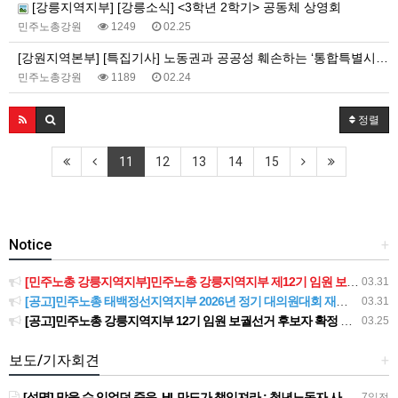
[강릉지역지부] [강릉소식] <3학년 2학기> 공동체 상영회
민주노총강원
1249
02.25
[강원지역본부] [특집기사] 노동권과 공공성 훼손하는 ‘통합특별시법’, 민주노총이 막아야 합니다!
민주노총강원
1189
02.24
정렬
11
12
13
14
15
Notice
+
[민주노총 강릉지역지부]민주노총 강릉지역지부 제12기 임원 보궐선거결과 공고
03.31
[공고]민주노총 태백정선지역지부 2026년 정기 대의원대회 재소집 건
03.31
[공고]민주노총 강릉지역지부 12기 임원 보궐선거 후보자 확정 공고
03.25
보도/기자회견
+
[성명] 막을 수 있었던 죽음, HL만도가 책임져라 : 청년노동자 사망사고의 철저한 진상규명과 재발방지 대책 마련하라
7일전