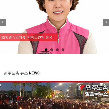
Previous
Nex
[조합원☆인터뷰] 서비스연맹 전국…
민주노총 뉴스 NEWS