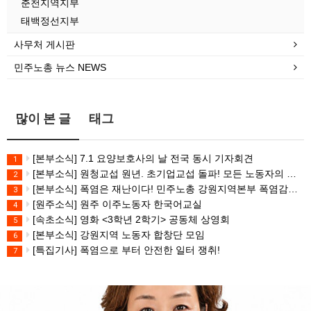
춘천지역지부
태백정선지부
사무처 게시판
민주노총 뉴스 NEWS
많이 본 글
태그
[본부소식] 7.1 요양보호사의 날 전국 동시 기자회견
1
[본부소식] 원청교섭 원년. 초기업교섭 돌파! 모든 노동자의 노동기본권 쟁취! 민주노총 7.15 총파업대회
2
[본부소식] 폭염은 재난이다! 민주노총 강원지역본부 폭염감시단 선포 기자회견
3
[원주소식] 원주 이주노동자 한국어교실
4
[속초소식] 영화 <3학년 2학기> 공동체 상영회
5
[본부소식] 강원지역 노동자 합창단 모임
6
[특집기사] 폭염으로 부터 안전한 일터 쟁취!
7