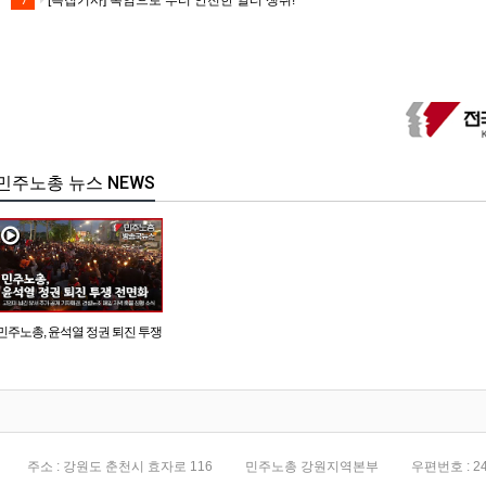
[특집기사] 폭염으로 부터 안전한 일터 쟁취!
7
민주노총 뉴스 NEWS
민주노총, 윤석열 정권 퇴진 투쟁
전면화
주소 : 강원도 춘천시 효자로 116
민주노총 강원지역본부
우편번호 : 24