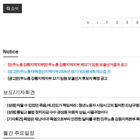
검색
1
2
3
4
Notice
[민주노총 강릉지역지부]민주노총 강릉지역지부 제12기 임원 보궐선거결과 공고
[공고]민주노총 태백정선지역지부 2026년 정기 대의원대회 재소집 건
[공고]민주노총 강릉지역지부 12기 임원 보궐선거 후보자 확정 공고
보도/기자회견
[성명] 막을 수 있었던 죽음, HL만도가 책임져라 : 청년노동자 사망사고의 철저한 진상규
[성명] 통일교 불법 정치자금 수수 권성동 의원직 상실, 사필귀정이다
[기자회견] 폭염은 재난이다! 폭염으로부터 안전한 일터를 위한 민주노총 강원지역본부 
월간 주요일정