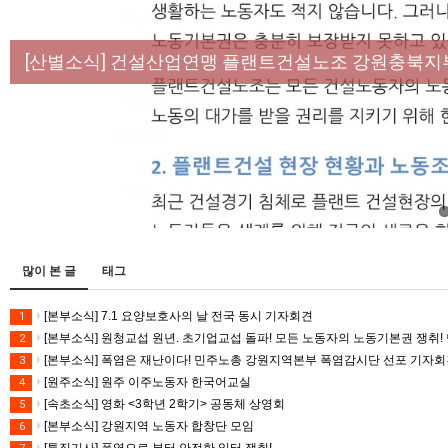
[성명] 막을 수 있었던 죽음, HL만도가 책임져라 :
[산별소식] 건설산업연맹 플랜트건설노조 강원충북지
[강릉,속초,원주,춘천] 폭염감시단 사업 이모저모
[조합원☆인터뷰] 서비스연맹 전국학교비정규직노동
[본부소식] 강원지역 노동자 합창단 모임
많이 본 글
태그
[본부소식] 7.1 요양보호사의 날 전국 동시 기자회견
1
[본부소식] 원청교섭 원년. 초기업교섭 돌파! 모든 노동자의 노동기본권 쟁취! 
2
[본부소식] 폭염은 재난이다! 민주노총 강원지역본부 폭염감시단 선포 기자
3
[원주소식] 원주 이주노동자 한국어교실
4
[속초소식] 영화 <3학년 2학기> 공동체 상영회
5
[본부소식] 강원지역 노동자 합창단 모임
6