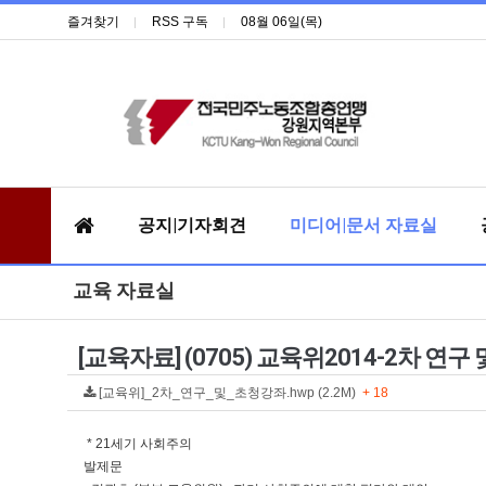
즐겨찾기
RSS 구독
08월 06일(목)
공지|기자회견
미디어|문서 자료실
교육 자료실
[교육자료] (0705) 교육위2014-2차 연
[교육위]_2차_연구_및_초청강좌.hwp (2.2M)
+ 18
* 21세기 사회주의
발제문