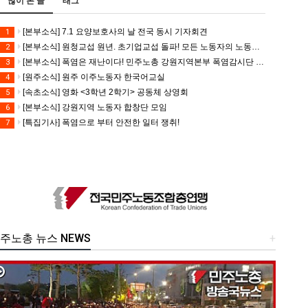
많이 본 글
태그
[본부소식] 7.1 요양보호사의 날 전국 동시 기자회견
1
[본부소식] 원청교섭 원년. 초기업교섭 돌파! 모든 노동자의 노동기본권 쟁취! 민주노총 7.15 총파업대회
2
[본부소식] 폭염은 재난이다! 민주노총 강원지역본부 폭염감시단 선포 기자회견
3
[원주소식] 원주 이주노동자 한국어교실
4
[속초소식] 영화 <3학년 2학기> 공동체 상영회
5
[본부소식] 강원지역 노동자 합창단 모임
6
[특집기사] 폭염으로 부터 안전한 일터 쟁취!
7
주노총 뉴스 NEWS
+