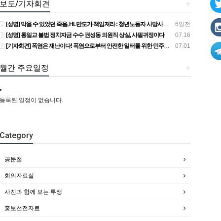
보도/기자회견
+
[성명] 막을 수 있었던 죽음, HL만도가 책임져라 : 청년노동자 사망사고의 철저한 진상규명과 재발방지 대책 마련하라
6일전
[성명] 통일교 불법 정치자금 수수 권성동 의원직 상실, 사필귀정이다
07.16
[기자회견] 폭염은 재난이다! 폭염으로부터 안전한 일터를 위한 민주노총 강원지역본부 폭염감시단 선포 기자회견
07.01
월간 주요일정
+
등록된 일정이 없습니다.
Category
공문철
회의자료실
사진과 함께 보는 투쟁
홍보선전자료