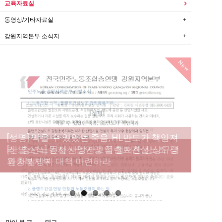
교육자료실
동영상/기타자료실
강원지역본부 소식지
New
[성명] 막을 수 있었던 죽음, HL만도가 책임져
라 : 청년노동자 사망사고의 철저한 진상규명
[산별소식] 건설산업연맹 플랜트건설노조 강
[강릉,속초,원주,춘천] 폭염감시단 사업 이모저
[조합원☆인터뷰] 서비스연맹 전국학교비정
과 재발방지 대책 마련하라
원충북지부
모
규직노동조합 강원지부 김유미 춘천지회장
[본부소식] 강원지역 노동자 합창단 모임