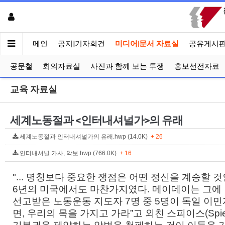
메인
공지|기자회견
미디어|문서 자료실
공유게시
공문철
회의자료실
사진과 함께 보는 투쟁
홍보선전자료
교육 자료실
세계노동절과 <인터내셔널가>의 유래
세계노동절과 인터내셔널가의 유래.hwp (14.0K)
+ 26
인터내셔널 가사, 악보.hwp (766.0K)
+ 16
"... 명칭보다 중요한 쟁점은 어떤 정신을 계승할 것
6년의 미국에서도 마찬가지였다. 메이데이는 그에
선고받은 노동운동 지도자 7명 중 5명이 독일 이민
면, 우리의 목을 가지고 가라”고 외친 스피이스(Sp