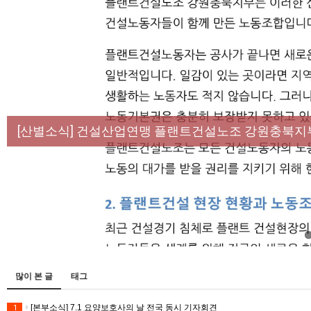
[성명] 막을 수 있었던 죽음, HL만도가 책임져라 :
[산별소식] 건설산업연맹 플랜트건설노조 강원충북지
[강릉,속초,원주,춘천] 폭염감시단 사업 이모저모
[조합원☆인터뷰] 서비스연맹 전국학교비정규직노동
[본부소식] 강원지역 노동자 합창단 모임
많이 본 글
태그
[본부소식] 7.1 요양보호사의 날 전국 동시 기자회견
1