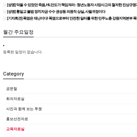
[성명] 막을 수 있었던 죽음, HL만도가 책임져라 : 청년노동자 사망사고의 철저한 진상규
[성명] 통일교 불법 정치자금 수수 권성동 의원직 상실, 사필귀정이다
[기자회견] 폭염은 재난이다! 폭염으로부터 안전한 일터를 위한 민주노총 강원지역본부 
월간 주요일정
등록된 일정이 없습니다.
Category
공문철
회의자료실
사진과 함께 보는 투쟁
홍보선전자료
교육자료실