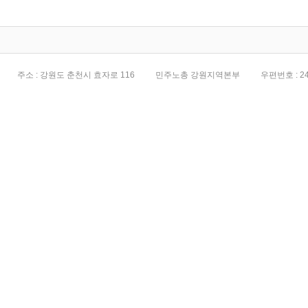
전면화
주소 : 강원도 춘천시 효자로 116
민주노총 강원지역본부
우편번호 : 24