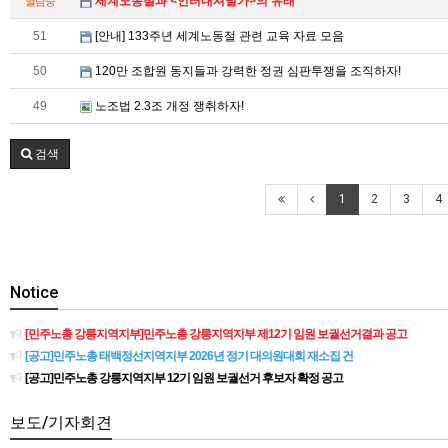
세계노동절과 <인터내셔널가>의 유래
열람중
51
[안내] 133주년 세계노동절 관련 교육 자료 모음
50
120만 조합원 동지들과 강력한 정권 심판투쟁을 조직하자!
49
노조법 2.3조 개정 쟁취하자!
검색
1
2
3
4
Notice
[민주노총 강릉지역지부]민주노총 강릉지역지부 제12기 임원 보궐선거결과 공고
[공고]민주노총 태백정선지역지부 2026년 정기 대의원대회 재소집 건
[공고]민주노총 강릉지역지부 12기 임원 보궐선거 후보자 확정 공고
보도/기자회견