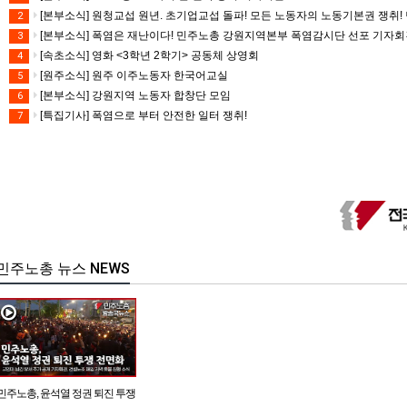
[본부소식] 원청교섭 원년. 초기업교섭 돌파! 모든 노동자의 노동기본권 쟁취! 
2
[본부소식] 폭염은 재난이다! 민주노총 강원지역본부 폭염감시단 선포 기자
3
[속초소식] 영화 <3학년 2학기> 공동체 상영회
4
[원주소식] 원주 이주노동자 한국어교실
5
[본부소식] 강원지역 노동자 합창단 모임
6
[특집기사] 폭염으로 부터 안전한 일터 쟁취!
7
민주노총 뉴스 NEWS
민주노총, 윤석열 정권 퇴진 투쟁